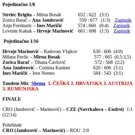
Pojedinačno 1/8
Strelec Brigita
– Mirna Bosak 652 : 622 (3:1)
Zorica Barač –
Ana Jambrović
559 : 677 (1:3)
Zapisnik
Anja Forstnaric –
Ines Maričić
574 : 660 (0:4)
Zapisnik
Levente Kakuk –
Hrvoje Marinović
661 : 698 (1:3)
Zapisnik
Pojedinačno 1/16
Hrvoje Marinović
– Radovan Vlajkov 630 : 606 (4:0)
Milana Pavlic –
Mirna Bosak
577 : 665 (0,5:3,5)
Zorica Barač
– Tihana Čavlović 572 : 568 (2:2)
Ana Jambrović
– Corinna Kastner 620 : 606 (3:1)
Ines Maričić
– Iren Nemes 584 : 543 (3:1)
Tandem Mix
Shema
1. ČEŠKA 2. HRVATSKA 3. AUSTRIJA
3. RUMUNJSKA
FINALE
CRO (Jambrović – Marinović) –
CZE (Navrkalova – Endrst)
1:1
(12:14)
Polufinale
CRO (Jambrović – Marinović)
– ROU 2:0