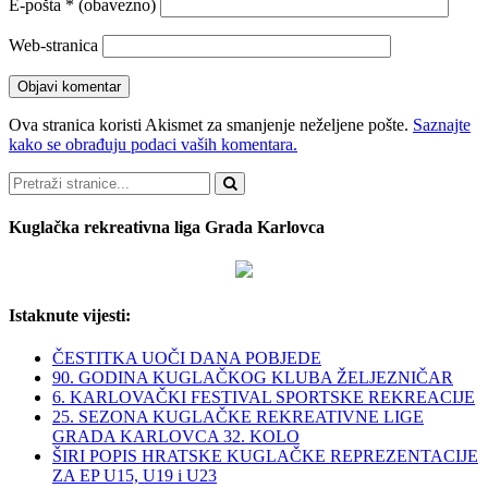
E-pošta
* (obavezno)
Web-stranica
Ova stranica koristi Akismet za smanjenje neželjene pošte.
Saznajte
kako se obrađuju podaci vaših komentara.
Pretraži
Kuglačka rekreativna liga Grada Karlovca
Istaknute vijesti:
ČESTITKA UOČI DANA POBJEDE
90. GODINA KUGLAČKOG KLUBA ŽELJEZNIČAR
6. KARLOVAČKI FESTIVAL SPORTSKE REKREACIJE
25. SEZONA KUGLAČKE REKREATIVNE LIGE
GRADA KARLOVCA 32. KOLO
ŠIRI POPIS HRATSKE KUGLAČKE REPREZENTACIJE
ZA EP U15, U19 i U23