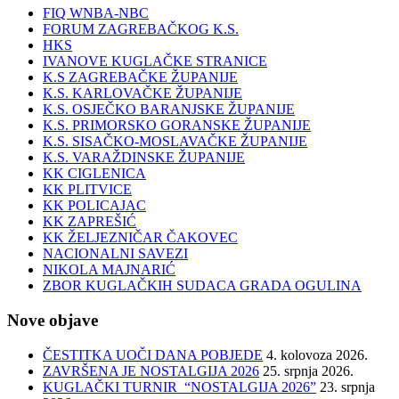
FIQ WNBA-NBC
FORUM ZAGREBAČKOG K.S.
HKS
IVANOVE KUGLAČKE STRANICE
K.S ZAGREBAČKE ŽUPANIJE
K.S. KARLOVAČKE ŽUPANIJE
K.S. OSJEČKO BARANJSKE ŽUPANIJE
K.S. PRIMORSKO GORANSKE ŽUPANIJE
K.S. SISAČKO-MOSLAVAČKE ŽUPANIJE
K.S. VARAŽDINSKE ŽUPANIJE
KK CIGLENICA
KK PLITVICE
KK POLICAJAC
KK ZAPREŠIĆ
KK ŽELJEZNIČAR ČAKOVEC
NACIONALNI SAVEZI
NIKOLA MAJNARIĆ
ZBOR KUGLAČKIH SUDACA GRADA OGULINA
Nove objave
ČESTITKA UOČI DANA POBJEDE
4. kolovoza 2026.
ZAVRŠENA JE NOSTALGIJA 2026
25. srpnja 2026.
KUGLAČKI TURNIR “NOSTALGIJA 2026”
23. srpnja