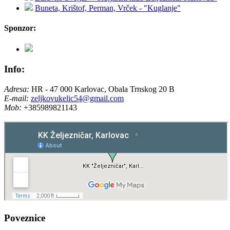
Buneta, Krištof, Perman, Vrček - "Kuglanje"
Sponzor:
Info:
Adresa:
HR - 47 000 Karlovac, Obala Trnskog 20 B
E-mail:
zeljkovukelic54@gmail.com
Mob:
+385989821143
Poveznice