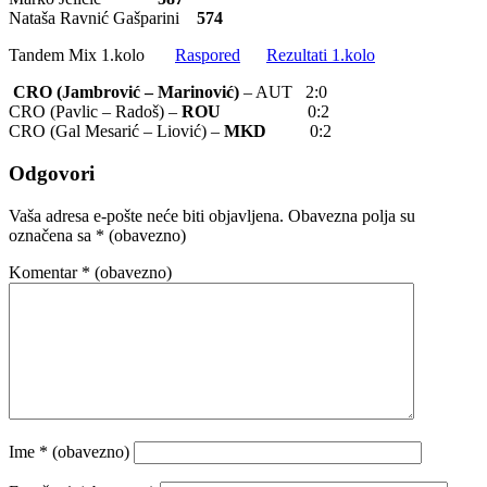
Nataša Ravnić Gašparini
574
Tandem Mix 1.kolo
Raspored
Rezultati 1.kolo
CRO (Jambrović – Marinović)
– AUT 2:0
CRO (Pavlic – Radoš) –
ROU
0:2
CRO (Gal Mesarić – Liović) –
MKD
0:2
Odgovori
Vaša adresa e-pošte neće biti objavljena.
Obavezna polja su
označena sa
* (obavezno)
Komentar
* (obavezno)
Ime
* (obavezno)