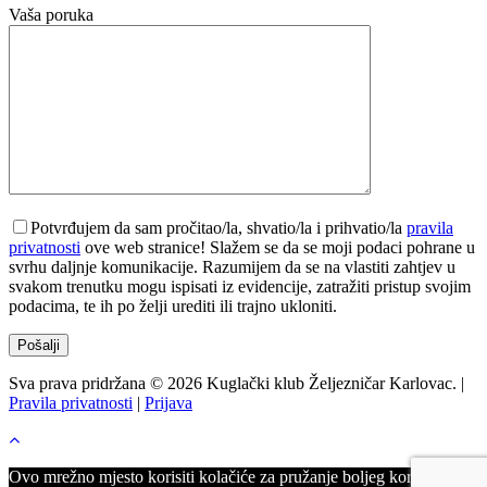
Vaša poruka
Potvrđujem da sam pročitao/la, shvatio/la i prihvatio/la
pravila
privatnosti
ove web stranice! Slažem se da se moji podaci pohrane u
svrhu daljnje komunikacije. Razumijem da se na vlastiti zahtjev u
svakom trenutku mogu ispisati iz evidencije, zatražiti pristup svojim
podacima, te ih po želji urediti ili trajno ukloniti.
Sva prava pridržana © 2026 Kuglački klub Željezničar Karlovac. |
Pravila privatnosti
|
Prijava
Ovo mrežno mjesto korisiti kolačiće za pružanje boljeg korisničkog