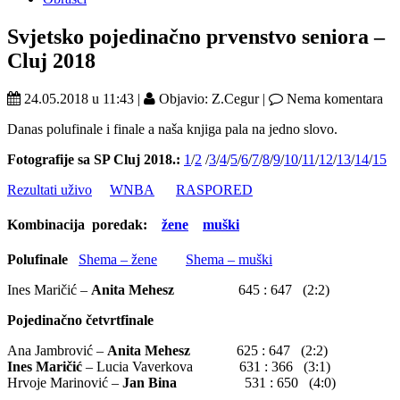
Svjetsko pojedinačno prvenstvo seniora –
Cluj 2018
24.05.2018 u 11:43 |
Objavio: Z.Cegur |
Nema komentara
Danas polufinale i finale a naša knjiga pala na jedno slovo.
Fotografije sa SP Cluj 2018.:
1
/
2
/
3
/
4
/
5
/
6
/
7
/
8
/
9
/
10
/
11
/
12
/
13
/
14
/
15
Rezultati uživo
WNBA
RASPORED
Kombinacija poredak:
žene
muški
Polufinale
Shema – žene
Shema – muški
Ines Maričić –
Anita Mehesz
645 : 647 (2:2)
Pojedinačno četvrtfinale
Ana Jambrović –
Anita Mehesz
625 : 647 (2:2)
Ines Maričić
– Lucia Vaverkova 631 : 366 (3:1)
Hrvoje Marinović –
Jan Bina
531 : 650 (4:0)