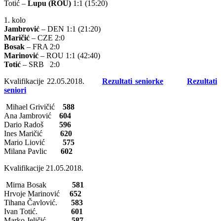
Totić –
Lupu (ROU)
1:1 (15:20)
1. kolo
Jambrović
– DEN 1:1 (21:20)
Maričić
– CZE 2:0
Bosak
– FRA 2:0
Marinović
– ROU 1:1 (42:40)
Totić
– SRB 2:0
Kvalifikacije 22.05.2018.
Rezultati seniorke
Rezultati
seniori
Mihael Grivičić
588
Ana Jambrović
604
Dario Radoš
596
Ines Maričić
620
Mario Liović
575
Milana Pavlic
602
Kvalifikacije 21.05.2018.
Mirna Bosak
581
Hrvoje Marinović
652
Tihana Čavlović.
583
Ivan Totić.
601
Marko Jeličić
587