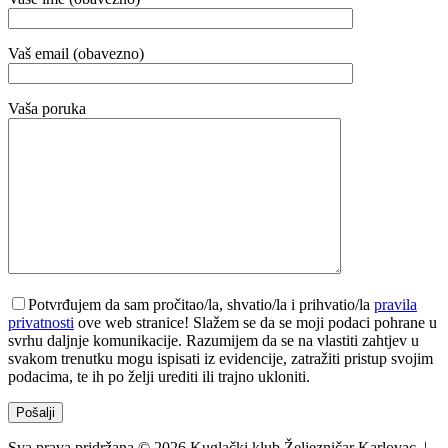
Vaš email (obavezno)
Vaša poruka
Potvrđujem da sam pročitao/la, shvatio/la i prihvatio/la
pravila
privatnosti
ove web stranice! Slažem se da se moji podaci pohrane u
svrhu daljnje komunikacije. Razumijem da se na vlastiti zahtjev u
svakom trenutku mogu ispisati iz evidencije, zatražiti pristup svojim
podacima, te ih po želji urediti ili trajno ukloniti.
Sva prava pridržana © 2026 Kuglački klub Željezničar Karlovac. |