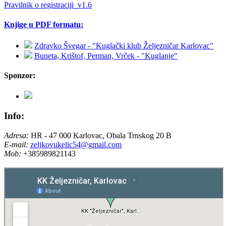
Pravilnik o registraciji_v1.6
Knjige u PDF formatu:
Zdravko Švegar - "Kuglački klub Željezničar Karlovac"
Buneta, Krištof, Perman, Vrček - "Kuglanje"
Sponzor:
Info:
Adresa:
HR - 47 000 Karlovac, Obala Trnskog 20 B
E-mail:
zeljkovukelic54@gmail.com
Mob:
+385989821143