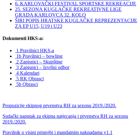
6. KARLOVAČKI FESTIVAL SPORTSKE REKREACIJE
25. SEZONA KUGLAČKE REKREATIVNE LIGE
GRADA KARLOVCA 32. KOLO
ŠIRI POPIS HRATSKE KUGLAČKE REPREZENTACIJE
ZA EP U15, U19 i U23
Dokumenti HKS-a:
1 Pravilnici HKS-a
1b Pravilnici – bowling
2 Zapisnici – Skupštine
3 Zapisnici – Izvršni odbor
4 Kalendari
5 RK Obrasci
5b Obrasci
Propozicije ekipnog prvenstva RH za sezonu 2019./2020.
Sudački naputak za ekipna natjecanja i prvenstva RH za sezonu
2019./2020.
Pravilnik o visini pristojbi i mandatnim naknadama v1.1