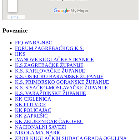
Poveznice
FIQ WNBA-NBC
FORUM ZAGREBAČKOG K.S.
HKS
IVANOVE KUGLAČKE STRANICE
K.S ZAGREBAČKE ŽUPANIJE
K.S. KARLOVAČKE ŽUPANIJE
K.S. OSJEČKO BARANJSKE ŽUPANIJE
K.S. PRIMORSKO GORANSKE ŽUPANIJE
K.S. SISAČKO-MOSLAVAČKE ŽUPANIJE
K.S. VARAŽDINSKE ŽUPANIJE
KK CIGLENICA
KK PLITVICE
KK POLICAJAC
KK ZAPREŠIĆ
KK ŽELJEZNIČAR ČAKOVEC
NACIONALNI SAVEZI
NIKOLA MAJNARIĆ
ZBOR KUGLAČKIH SUDACA GRADA OGULINA