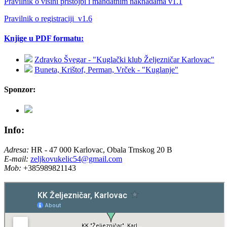
Pravilnik o visini pristojbi i mandatnim naknadama v1.1
Pravilnik o registraciji_v1.6
Knjige u PDF formatu:
Zdravko Švegar - "Kuglački klub Željezničar Karlovac"
Buneta, Krištof, Perman, Vrček - "Kuglanje"
Sponzor:
Info:
Adresa:
HR - 47 000 Karlovac, Obala Trnskog 20 B
E-mail:
zeljkovukelic54@gmail.com
Mob:
+385989821143