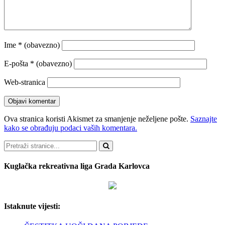
Ime
* (obavezno)
E-pošta
* (obavezno)
Web-stranica
Ova stranica koristi Akismet za smanjenje neželjene pošte.
Saznajte
kako se obrađuju podaci vaših komentara.
Pretraži
Kuglačka rekreativna liga Grada Karlovca
Istaknute vijesti: