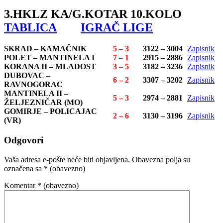
3.HKLZ KA/G.KOTAR 10.KOLO
TABLICA
IGRAČ LIGE
SKRAD – KAMAČNIK
5 – 3
3122 – 3004
Zapisnik
POLET – MANTINELA I
7 – 1
2915 – 2886
Zapisnik
KORANA II – MLADOST
3 – 5
3182 – 3236
Zapisnik
DUBOVAC –
6 – 2
3307 – 3202
Zapisnik
RAVNOGORAC
MANTINELA II –
5 – 3
2974 – 2881
Zapisnik
ŽELJEZNIČAR (MO)
GOMIRJE – POLICAJAC
2 – 6
3130 – 3196
Zapisnik
(VR)
Odgovori
Vaša adresa e-pošte neće biti objavljena.
Obavezna polja su
označena sa
* (obavezno)
Komentar
* (obavezno)