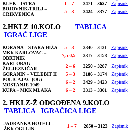
KLEK – ISTRA
1 – 7
3471 – 3627
Zapisnik
BOJOVNIK-TRILJ –
5 – 3
3424 – 3377
Zapisnik
CRIKVENICA
2.HKLZ 10.KOLO
TABLICA
IGRAČ LIGE
KORANA – STARA HIŽA
5 – 3
3340 – 3131
Zapisnik
MKK KARLOVAC –
7,5-0,5
3317 – 3158
Zapisnik
OBRTNIK
KARLOBAG –
2 – 6
3250 – 3287
Zapisnik
ŽELJEZNIČAR
GORANIN – VELEBIT II
5 – 3
3186 – 3174
Zapisnik
POLICAJAC (OG) –
6 – 2
3429 – 3423
Zapisnik
MOSTANJE 1949
KUPA – MKK MLAKA
6 – 2
3313 – 3301
Zapisnik
2. HKLZ-Ž ODGOĐENA 9.KOLO
TABLICA
IGRAČICA LIGE
JADRANKA HOTELI –
1 – 7
2850 – 3123
Zapisnik
ŽKK OGULIN