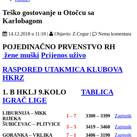
Teško gostovanje u Otočcu sa
Karlobagom
14.12.2018 u 11:18 |
Objavio: Z.Cegur |
Nema komentara
POJEDINAČNO PRVENSTVO RH
žene
muški
Prijenos uživo
RASPORED UTAKMICA KLUBOVA
HKRZ
1. B HKLJ 9.KOLO
TABLICA
IGRAČ LIGE
LIBURNIJA – MKK
1 – 7
3300 – 3399
Zapisnik
RIJEKA
ŠUBIĆEVAC – PLITVICE
3 – 5
3419 – 3460
Zapisnik
GORANKA – VRLIKA
7 – 1
3406 – 3190
Zapisnik