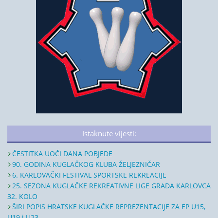
Istaknute vijesti:
ČESTITKA UOČI DANA POBJEDE
90. GODINA KUGLAČKOG KLUBA ŽELJEZNIČAR
6. KARLOVAČKI FESTIVAL SPORTSKE REKREACIJE
25. SEZONA KUGLAČKE REKREATIVNE LIGE GRADA KARLOVCA
32. KOLO
ŠIRI POPIS HRATSKE KUGLAČKE REPREZENTACIJE ZA EP U15,
U19 i U23