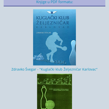
Knjige u PDF formatu:
Zdravko Švegar - "Kuglački klub Željezničar Karlovac"