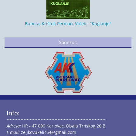
Buneta, Krištof, Perman, Vrček - "Kuglanje"
Sponzor:
Info:
Adresa:
HR - 47 000 Karlovac, Obala Trnskog 20 B
E-mail:
zeljkovukelic54@gmail.com