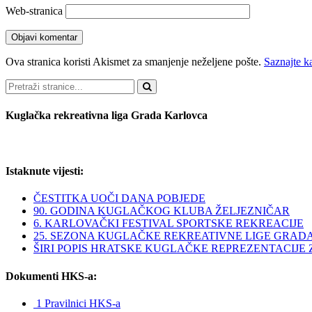
Web-stranica
Ova stranica koristi Akismet za smanjenje neželjene pošte.
Saznajte k
Pretraži
Kuglačka rekreativna liga Grada Karlovca
Istaknute vijesti:
ČESTITKA UOČI DANA POBJEDE
90. GODINA KUGLAČKOG KLUBA ŽELJEZNIČAR
6. KARLOVAČKI FESTIVAL SPORTSKE REKREACIJE
25. SEZONA KUGLAČKE REKREATIVNE LIGE GRAD
ŠIRI POPIS HRATSKE KUGLAČKE REPREZENTACIJE ZA 
Dokumenti HKS-a:
1 Pravilnici HKS-a