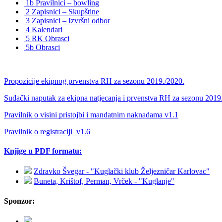
1b Pravilnici – bowling
2 Zapisnici – Skupštine
3 Zapisnici – Izvršni odbor
4 Kalendari
5 RK Obrasci
5b Obrasci
Propozicije ekipnog prvenstva RH za sezonu 2019./2020.
Sudački naputak za ekipna natjecanja i prvenstva RH za sezonu 2019
Pravilnik o visini pristojbi i mandatnim naknadama v1.1
Pravilnik o registraciji_v1.6
Knjige u PDF formatu:
Zdravko Švegar - "Kuglački klub Željezničar Karlovac"
Buneta, Krištof, Perman, Vrček - "Kuglanje"
Sponzor: