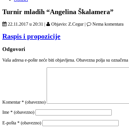
Turnir mladih “Angelina Škalamera”
22.11.2017 u 20:31 |
Objavio: Z.Cegur |
Nema komentara
Raspis i propozicije
Odgovori
Vaša adresa e-pošte neće biti objavljena.
Obavezna polja su označena
Komentar
* (obavezno)
Ime
* (obavezno)
E-pošta
* (obavezno)