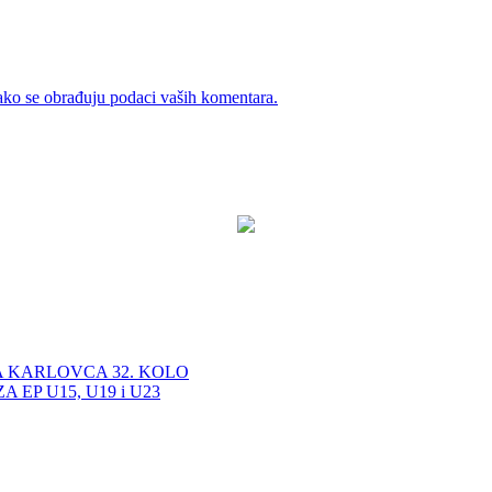
ako se obrađuju podaci vaših komentara.
A KARLOVCA 32. KOLO
EP U15, U19 i U23