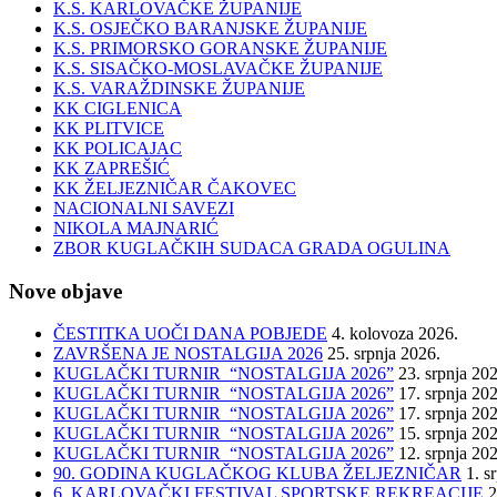
K.S. KARLOVAČKE ŽUPANIJE
K.S. OSJEČKO BARANJSKE ŽUPANIJE
K.S. PRIMORSKO GORANSKE ŽUPANIJE
K.S. SISAČKO-MOSLAVAČKE ŽUPANIJE
K.S. VARAŽDINSKE ŽUPANIJE
KK CIGLENICA
KK PLITVICE
KK POLICAJAC
KK ZAPREŠIĆ
KK ŽELJEZNIČAR ČAKOVEC
NACIONALNI SAVEZI
NIKOLA MAJNARIĆ
ZBOR KUGLAČKIH SUDACA GRADA OGULINA
Nove objave
ČESTITKA UOČI DANA POBJEDE
4. kolovoza 2026.
ZAVRŠENA JE NOSTALGIJA 2026
25. srpnja 2026.
KUGLAČKI TURNIR “NOSTALGIJA 2026”
23. srpnja 20
KUGLAČKI TURNIR “NOSTALGIJA 2026”
17. srpnja 20
KUGLAČKI TURNIR “NOSTALGIJA 2026”
17. srpnja 20
KUGLAČKI TURNIR “NOSTALGIJA 2026”
15. srpnja 20
KUGLAČKI TURNIR “NOSTALGIJA 2026”
12. srpnja 20
90. GODINA KUGLAČKOG KLUBA ŽELJEZNIČAR
1. s
6. KARLOVAČKI FESTIVAL SPORTSKE REKREACIJE
2