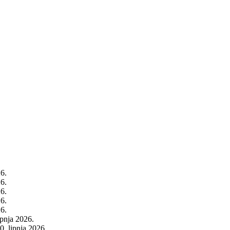
26.
26.
26.
26.
26.
rpnja 2026.
0. lipnja 2026.