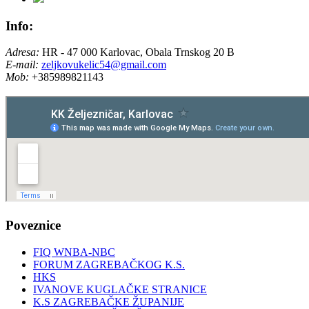
Info:
Adresa:
HR - 47 000 Karlovac, Obala Trnskog 20 B
E-mail:
zeljkovukelic54@gmail.com
Mob:
+385989821143
Poveznice
FIQ WNBA-NBC
FORUM ZAGREBAČKOG K.S.
HKS
IVANOVE KUGLAČKE STRANICE
K.S ZAGREBAČKE ŽUPANIJE