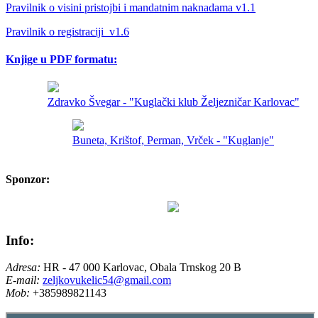
Pravilnik o visini pristojbi i mandatnim naknadama v1.1
Pravilnik o registraciji_v1.6
Knjige u PDF formatu:
Zdravko Švegar - "Kuglački klub Željezničar Karlovac"
Buneta, Krištof, Perman, Vrček - "Kuglanje"
Sponzor:
Info:
Adresa:
HR - 47 000 Karlovac, Obala Trnskog 20 B
E-mail:
zeljkovukelic54@gmail.com
Mob:
+385989821143