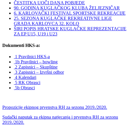
ČESTITKA UOČI DANA POBJEDE
90. GODINA KUGLAČKOG KLUBA ŽELJEZNIČAR
6. KARLOVAČKI FESTIVAL SPORTSKE REKREACIJE
25. SEZONA KUGLAČKE REKREATIVNE LIGE
GRADA KARLOVCA 32. KOLO
ŠIRI POPIS HRATSKE KUGLAČKE REPREZENTACIJE
ZA EP U15, U19 i U23
Dokumenti HKS-a:
1 Pravilnici HKS-a
1b Pravilnici – bowling
2 Zapisnici – Skupštine
3 Zapisnici – Izvršni odbor
4 Kalendari
5 RK Obrasci
5b Obrasci
Propozicije ekipnog prvenstva RH za sezonu 2019./2020.
Sudački naputak za ekipna natjecanja i prvenstva RH za sezonu
2019./2020.