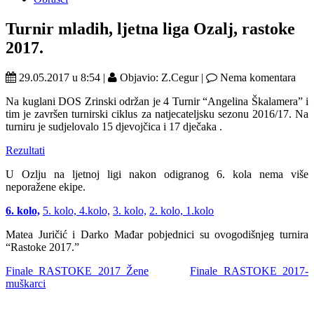
Turnir mladih, ljetna liga Ozalj, rastoke
2017.
29.05.2017 u 8:54 |
Objavio: Z.Cegur |
Nema komentara
Na kuglani DOS Zrinski održan je 4 Turnir “Angelina Škalamera” i
tim je završen turnirski ciklus za natjecateljsku sezonu 2016/17. Na
turniru je sudjelovalo 15 djevojčica i 17 dječaka .
Rezultati
U Ozlju na ljetnoj ligi nakon odigranog 6. kola nema više
neporažene ekipe.
6. kolo,
5. kolo,
4.kolo,
3. kolo,
2. kolo,
1.kolo
Matea Juričić i Darko Mađar pobjednici su ovogodišnjeg turnira
“Rastoke 2017.”
Finale RASTOKE 2017 Žene
Finale RASTOKE 2017-
muškarci