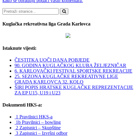
kako se obrađuju podaci vaših komentara.
Pretraži
Kuglačka rekreativna liga Grada Karlovca
Istaknute vijesti:
ČESTITKA UOČI DANA POBJEDE
90. GODINA KUGLAČKOG KLUBA ŽELJEZNIČAR
6. KARLOVAČKI FESTIVAL SPORTSKE REKREACIJE
25. SEZONA KUGLAČKE REKREATIVNE LIGE
GRADA KARLOVCA 32. KOLO
ŠIRI POPIS HRATSKE KUGLAČKE REPREZENTACIJE
ZA EP U15, U19 i U23
Dokumenti HKS-a:
1 Pravilnici HKS-a
1b Pravilnici – bowling
2 Zapisnici – Skupštine
3 Zapisnici – Izvršni odbor