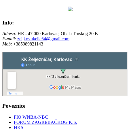
Info:
Adresa:
HR - 47 000 Karlovac, Obala Trnskog 20 B
E-mail:
zeljkovukelic54@gmail.com
Mob:
+385989821143
Poveznice
FIQ WNBA-NBC
FORUM ZAGREBAČKOG K.S.
HKS