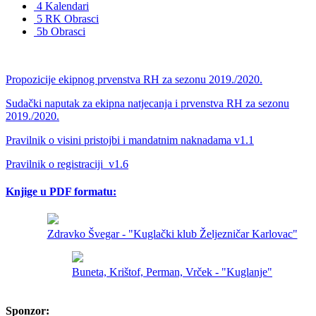
4 Kalendari
5 RK Obrasci
5b Obrasci
Propozicije ekipnog prvenstva RH za sezonu 2019./2020.
Sudački naputak za ekipna natjecanja i prvenstva RH za sezonu
2019./2020.
Pravilnik o visini pristojbi i mandatnim naknadama v1.1
Pravilnik o registraciji_v1.6
Knjige u PDF formatu:
Zdravko Švegar - "Kuglački klub Željezničar Karlovac"
Buneta, Krištof, Perman, Vrček - "Kuglanje"
Sponzor: