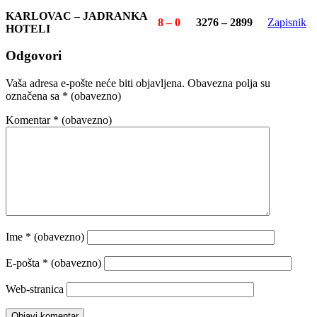
KARLOVAC – JADRANKA
8 – 0
3276 – 2899
Zapisnik
HOTELI
Odgovori
Vaša adresa e-pošte neće biti objavljena.
Obavezna polja su
označena sa
* (obavezno)
Komentar
* (obavezno)
Ime
* (obavezno)
E-pošta
* (obavezno)
Web-stranica