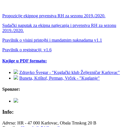
Propozicije ekipnog prvenstva RH za sezonu 2019./2020.
Sudački naputak za ekipna natjecanja i prvenstva RH za sezonu
2019./2020.
Pravilnik o visini pristojbi i mandatnim naknadama v1.1
Pravilnik o registraciji_v1.6
Knjige u PDF formatu:
Zdravko Švegar - "Kuglački klub Željezničar Karlovac"
Buneta, Krištof, Perman, Vrček - "Kuglanje"
Sponzor:
Info:
Adresa:
HR - 47 000 Karlovac, Obala Trnskog 20 B