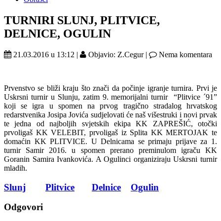
TURNIRI SLUNJ, PLITVICE,
DELNICE, OGULIN
21.03.2016 u 13:12 |
Objavio: Z.Cegur |
Nema komentara
Prvenstvo se bliži kraju što znači da počinje igranje turnira. Prvi je
Uskrsni turnir u Slunju, zatim 9. memorijalni turnir “Plitvice ´91”
koji se igra u spomen na prvog tragično stradalog hrvatskog
redarstvenika Josipa Jovića sudjelovati će naš višestruki i novi prvak
te jedna od najboljih svjetskih ekipa KK ZAPREŠIĆ, otočki
prvoligaš KK VELEBIT, prvoligaš iz Splita KK MERTOJAK te
domaćin KK PLITVICE. U Delnicama se primaju prijave za 1.
turnir Samir 2016. u spomen prerano preminulom igraču KK
Goranin Samira Ivankovića. A Ogulinci organiziraju Uskrsni turnir
mladih.
Slunj
Plitvice
Delnice
Ogulin
Odgovori