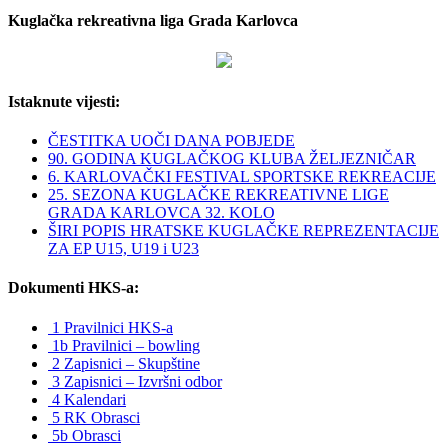
Kuglačka rekreativna liga Grada Karlovca
Istaknute vijesti:
ČESTITKA UOČI DANA POBJEDE
90. GODINA KUGLAČKOG KLUBA ŽELJEZNIČAR
6. KARLOVAČKI FESTIVAL SPORTSKE REKREACIJE
25. SEZONA KUGLAČKE REKREATIVNE LIGE
GRADA KARLOVCA 32. KOLO
ŠIRI POPIS HRATSKE KUGLAČKE REPREZENTACIJE
ZA EP U15, U19 i U23
Dokumenti HKS-a:
1 Pravilnici HKS-a
1b Pravilnici – bowling
2 Zapisnici – Skupštine
3 Zapisnici – Izvršni odbor
4 Kalendari
5 RK Obrasci
5b Obrasci