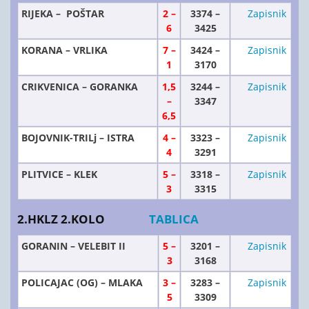
RIJEKA – POŠTAR
2 –
3374 –
Zapisnik
6
3425
KORANA – VRLIKA
7 –
3424 –
Zapisnik
1
3170
CRIKVENICA – GORANKA
1,5
3244 –
Zapisnik
–
3347
6,5
BOJOVNIK-TRILj – ISTRA
4 –
3323 –
Zapisnik
4
3291
PLITVICE – KLEK
5 –
3318 –
Zapisnik
3
3315
2.HKLZ 2.KOLO
TABLICA
GORANIN – VELEBIT II
5 –
3201 –
Zapisnik
3
3168
POLICAJAC (OG) – MLAKA
3 –
3283 –
Zapisnik
5
3309