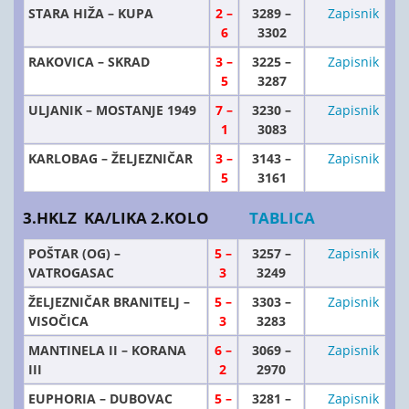
STARA HIŽA – KUPA
2 –
3289 –
Zapisnik
6
3302
RAKOVICA – SKRAD
3 –
3225 –
Zapisnik
5
3287
ULJANIK – MOSTANJE 1949
7 –
3230 –
Zapisnik
1
3083
KARLOBAG – ŽELJEZNIČAR
3 –
3143 –
Zapisnik
5
3161
3.HKLZ KA/LIKA 2.KOLO
TABLICA
POŠTAR (OG) –
5 –
3257 –
Zapisnik
VATROGASAC
3
3249
ŽELJEZNIČAR BRANITELJ –
5 –
3303 –
Zapisnik
VISOČICA
3
3283
MANTINELA II – KORANA
6 –
3069 –
Zapisnik
III
2
2970
EUPHORIA – DUBOVAC
5 –
3281 –
Zapisnik