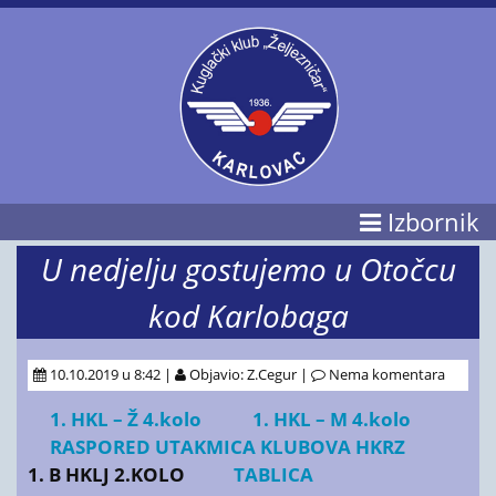
Izbornik
U nedjelju gostujemo u Otočcu
kod Karlobaga
10.10.2019 u 8:42 |
Objavio: Z.Cegur |
Nema komentara
1. HKL – Ž 4.kolo
1. HKL – M 4.kolo
RASPORED UTAKMICA KLUBOVA HKRZ
1. B HKLJ 2.KOLO
TABLICA