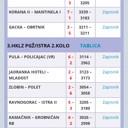
3
3205
KORANA II – MANTINELA I
7 –
3339 –
Zapisnik
1
3183
GACKA – OBRTNIK
3 –
3211 –
Zapisnik
5
3211
3.HKLZ PGŽ/ISTRA 2.KOLO
TABLICA
PULA – POLICAJAC (VR)
6 –
3114 –
Zapisnik
2
2962
JADRANKA HOTELI –
2 –
3123 –
Zapisnik
MLADOST
6
3173
ZLOBIN – POLET
2 –
3054 –
Zapisnik
6
3058
RAVNOGORAC – ISTRA II
5 –
3205 –
Zapisnik
3
3180
KAMAČNIK – GROBNIČAN
6 –
3026 –
Zapisnik
RB
2
2998