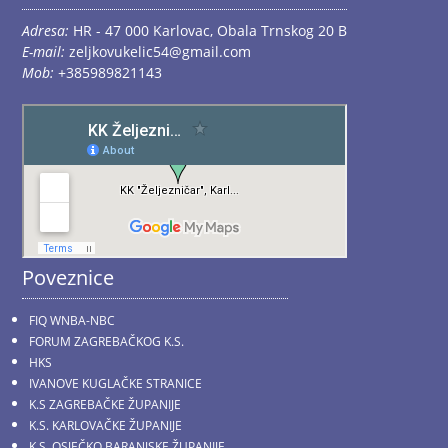
Adresa:
HR - 47 000 Karlovac, Obala Trnskog 20 B
E-mail:
zeljkovukelic54@gmail.com
Mob:
+385989821143
Poveznice
FIQ WNBA-NBC
FORUM ZAGREBAČKOG K.S.
HKS
IVANOVE KUGLAČKE STRANICE
K.S ZAGREBAČKE ŽUPANIJE
K.S. KARLOVAČKE ŽUPANIJE
K.S. OSJEČKO BARANJSKE ŽUPANIJE