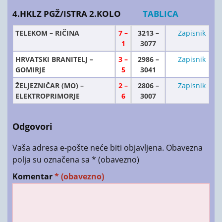
4.HKLZ PGŽ/ISTRA 2.KOLO
TABLICA
TELEKOM – RIČINA
7 –
3213 –
Zapisnik
1
3077
HRVATSKI BRANITELJ –
3 –
2986 –
Zapisnik
GOMIRJE
5
3041
ŽELJEZNIČAR (MO) –
2 –
2806 –
Zapisnik
ELEKTROPRIMORJE
6
3007
Odgovori
Vaša adresa e-pošte neće biti objavljena.
Obavezna
polja su označena sa
* (obavezno)
Komentar
* (obavezno)