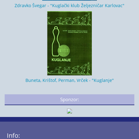
Zdravko Švegar - "Kuglački klub Željezničar Karlovac"
Buneta, Krištof, Perman, Vrček - "Kuglanje"
Sponzor:
Info: