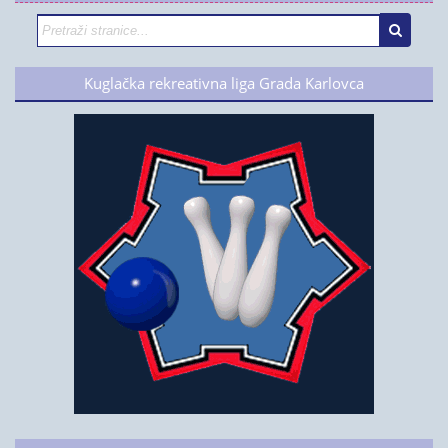
Kuglačka rekreativna liga Grada Karlovca