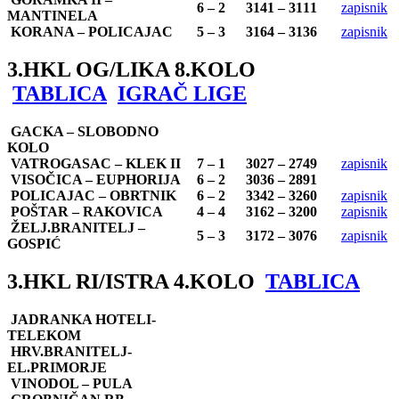
6 – 2
3141 – 3111
zapisnik
MANTINELA
KORANA – POLICAJAC
5 – 3
3164 – 3136
zapisnik
3.HKL OG/LIKA 8.KOLO
TABLICA
IGRAČ LIGE
GACKA – SLOBODNO
KOLO
VATROGASAC – KLEK II
7 – 1
3027 – 2749
zapisnik
VISOČICA – EUPHORIJA
6 – 2
3036 – 2891
POLICAJAC – OBRTNIK
6 – 2
3342 – 3260
zapisnik
POŠTAR – RAKOVICA
4 – 4
3162 – 3200
zapisnik
ŽELJ.BRANITELJ –
5 – 3
3172 – 3076
zapisnik
GOSPIĆ
3.HKL RI/ISTRA 4.KOLO
TABLICA
JADRANKA HOTELI-
TELEKOM
HRV.BRANITELJ-
EL.PRIMORJE
VINODOL – PULA