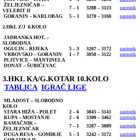
ŽELJEZNIČAR –
7 – 1
3288 – 3123
zapisnik
VELEBIT II
GORANIN – KARLOBAG
5 – 3
3270 – 3160
zapisnik
2.HKL Z/J 6.KOLO
JADRANKA HOT. –
SLOBODNA
OGULIN – RIJEKA
5 – 3
3207 – 3172
zapisnik
VRBOVSKO – GORANIN
1 – 7
3050 – 3122
zapisnik
PLITVICE – MANTINELA
DONAT – ŠUBIČEVAC
3.HKL KA/G.KOTAR 10.KOLO
TABLICA
IGRAČ LIGE
MLADOST – SLOBODNO
KOLO
STARA HIŽA – POLET
2 – 6
3045 – 3141
zapisnik
KUPA – MOSTANJE
2 – 6
3300 – 3462
zapisnik
KAMAČNIK –
7 – 1
3287 – 3089
zapisnik
ŽELJEZNIČAR
DUGA RESA – GOMIRJE
5 – 3
3242 – 3172
zapisnik
GORAMKA II –