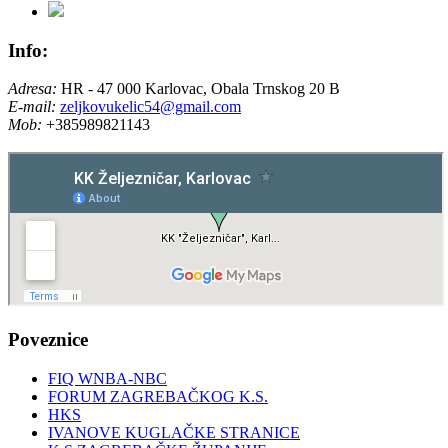
Info:
Adresa:
HR - 47 000 Karlovac, Obala Trnskog 20 B
E-mail:
zeljkovukelic54@gmail.com
Mob:
+385989821143
Poveznice
FIQ WNBA-NBC
FORUM ZAGREBAČKOG K.S.
HKS
IVANOVE KUGLAČKE STRANICE