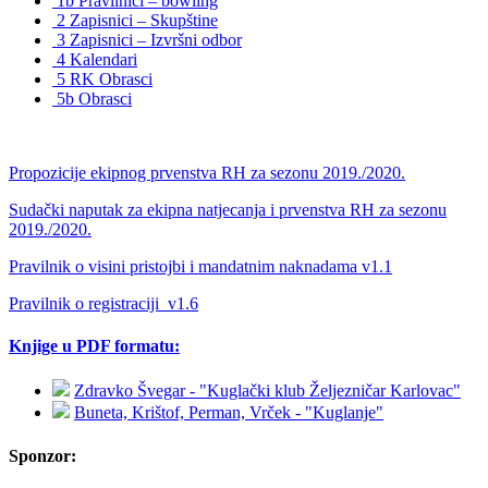
1b Pravilnici – bowling
2 Zapisnici – Skupštine
3 Zapisnici – Izvršni odbor
4 Kalendari
5 RK Obrasci
5b Obrasci
Propozicije ekipnog prvenstva RH za sezonu 2019./2020.
Sudački naputak za ekipna natjecanja i prvenstva RH za sezonu
2019./2020.
Pravilnik o visini pristojbi i mandatnim naknadama v1.1
Pravilnik o registraciji_v1.6
Knjige u PDF formatu:
Zdravko Švegar - "Kuglački klub Željezničar Karlovac"
Buneta, Krištof, Perman, Vrček - "Kuglanje"
Sponzor: