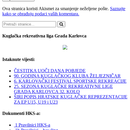
Ova stranica koristi Akismet za smanjenje neželjene pošte.
Saznajte
kako se obrađuju podaci vaših komentara.
Pretraži
Kuglačka rekreativna liga Grada Karlovca
Istaknute vijesti:
ČESTITKA UOČI DANA POBJEDE
90. GODINA KUGLAČKOG KLUBA ŽELJEZNIČAR
6. KARLOVAČKI FESTIVAL SPORTSKE REKREACIJE
25. SEZONA KUGLAČKE REKREATIVNE LIGE
GRADA KARLOVCA 32. KOLO
ŠIRI POPIS HRATSKE KUGLAČKE REPREZENTACIJE
ZA EP U15, U19 i U23
Dokumenti HKS-a:
1 Pravilnici HKS-a