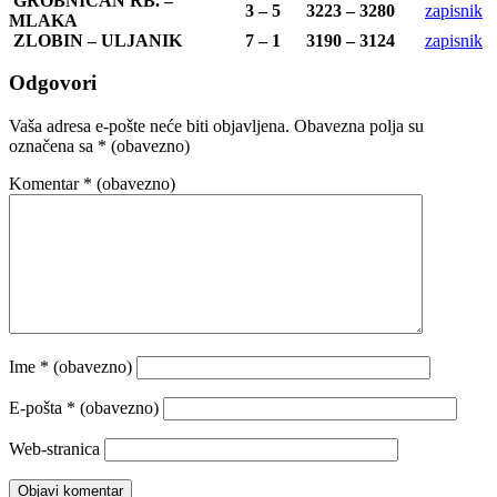
GROBNIČAN RB. –
3 – 5
3223 – 3280
zapisnik
MLAKA
ZLOBIN – ULJANIK
7 – 1
3190 – 3124
zapisnik
Odgovori
Vaša adresa e-pošte neće biti objavljena.
Obavezna polja su
označena sa
* (obavezno)
Komentar
* (obavezno)
Ime
* (obavezno)
E-pošta
* (obavezno)
Web-stranica