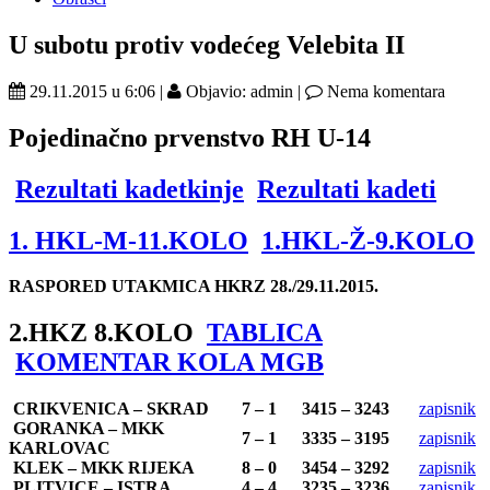
U subotu protiv vodećeg Velebita II
29.11.2015 u 6:06 |
Objavio: admin |
Nema komentara
Pojedinačno prvenstvo RH U-14
Rezultati kadetkinje
Rezultati kadeti
1. HKL-M-11.KOLO
1.HKL-Ž-9.KOLO
RASPORED UTAKMICA HKRZ 28./29.11.2015.
2.HKZ 8.KOLO
TABLICA
KOMENTAR KOLA MGB
CRIKVENICA – SKRAD
7 – 1
3415 – 3243
zapisnik
GORANKA – MKK
7 – 1
3335 – 3195
zapisnik
KARLOVAC
KLEK – MKK RIJEKA
8 – 0
3454 – 3292
zapisnik
PLITVICE – ISTRA
4 – 4
3235 – 3236
zapisnik