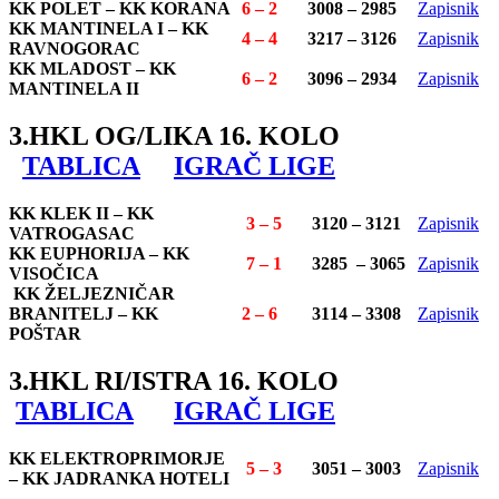
KK POLET – KK KORANA
6 – 2
3008 – 2985
Zapisnik
KK MANTINELA I – KK
4 – 4
3217 – 3126
Zapisnik
RAVNOGORAC
KK MLADOST – KK
6 – 2
3096 – 2934
Zapisnik
MANTINELA II
3.HKL OG/LIKA 16. KOLO
TABLICA
IGRAČ LIGE
KK KLEK II – KK
3 – 5
3120 – 3121
Zapisnik
VATROGASAC
KK EUPHORIJA – KK
7 – 1
3285 – 3065
Zapisnik
VISOČICA
KK ŽELJEZNIČAR
BRANITELJ – KK
2 – 6
3114 – 3308
Zapisnik
POŠTAR
3.HKL RI/ISTRA 16. KOLO
TABLICA
IGRAČ LIGE
KK ELEKTROPRIMORJE
5 – 3
3051 – 3003
Zapisnik
– KK JADRANKA HOTELI