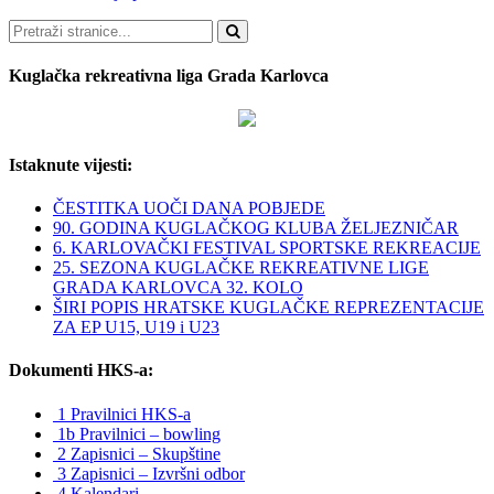
Pretraži
Kuglačka rekreativna liga Grada Karlovca
Istaknute vijesti:
ČESTITKA UOČI DANA POBJEDE
90. GODINA KUGLAČKOG KLUBA ŽELJEZNIČAR
6. KARLOVAČKI FESTIVAL SPORTSKE REKREACIJE
25. SEZONA KUGLAČKE REKREATIVNE LIGE
GRADA KARLOVCA 32. KOLO
ŠIRI POPIS HRATSKE KUGLAČKE REPREZENTACIJE
ZA EP U15, U19 i U23
Dokumenti HKS-a:
1 Pravilnici HKS-a
1b Pravilnici – bowling
2 Zapisnici – Skupštine
3 Zapisnici – Izvršni odbor
4 Kalendari