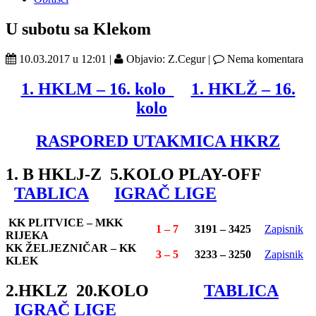
U subotu sa Klekom
10.03.2017 u 12:01 |
Objavio: Z.Cegur |
Nema komentara
1. HKLM – 16. kolo
1. HKLŽ – 16.
kolo
RASPORED UTAKMICA HKRZ
1. B HKLJ-Z 5.KOLO PLAY-OFF
TABLICA
IGRAČ LIGE
KK PLITVICE – MKK
1 – 7
3191 – 3425
Zapisnik
RIJEKA
KK ŽELJEZNIČAR – KK
3 – 5
3233 – 3250
Zapisnik
KLEK
2.HKLZ 20.KOLO
TABLICA
IGRAČ LIGE