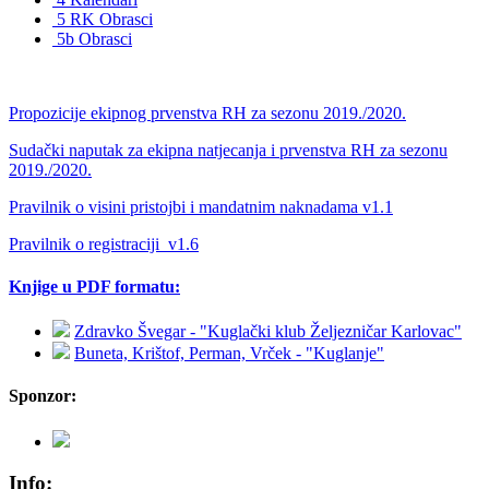
5 RK Obrasci
5b Obrasci
Propozicije ekipnog prvenstva RH za sezonu 2019./2020.
Sudački naputak za ekipna natjecanja i prvenstva RH za sezonu
2019./2020.
Pravilnik o visini pristojbi i mandatnim naknadama v1.1
Pravilnik o registraciji_v1.6
Knjige u PDF formatu:
Zdravko Švegar - "Kuglački klub Željezničar Karlovac"
Buneta, Krištof, Perman, Vrček - "Kuglanje"
Sponzor:
Info: