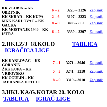
KK ZLOBIN – KK
6 – 2
3225 – 3126
Zapisnik
OBRTNIK
KK SKRAD – KK KUPA
2 – 6
3107 – 3223
Zapisnik
MKK KARLOVAC – KK
8 – 0
3406 -3052
Zapisnik
GACKA
KK MOSTANJE 1949 – KK
6 – 2
3339 – 3297
Zapisnik
ISTRA
2.HKLZ/J 18.KOLO
TABLICA
IGRAČICA LIGE
KK KARLOVAC – KK
7 – 1
3271 – 3046
Zapisnik
GORANIN
ŽKK KUPA – KK
5 – 3
3241 – 3218
Zapisnik
VRBOVSKO
KK OGULIN – KK
8 – 0
3319 – 3010
Zapisnik
JADRANKA HOTELI
3.HKL KA/G.KOTAR 20. KOLO
TABLICA
IGRAČ LIGE