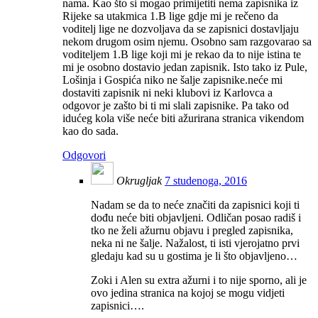
nama. Kao što si mogao primijetiti nema zapisnika iz
Rijeke sa utakmica 1.B lige gdje mi je rečeno da
voditelj lige ne dozvoljava da se zapisnici dostavljaju
nekom drugom osim njemu. Osobno sam razgovarao sa
voditeljem 1.B lige koji mi je rekao da to nije istina te
mi je osobno dostavio jedan zapisnik. Isto tako iz Pule,
Lošinja i Gospića niko ne šalje zapisnike.neće mi
dostaviti zapisnik ni neki klubovi iz Karlovca a
odgovor je zašto bi ti mi slali zapisnike. Pa tako od
idućeg kola više neće biti ažurirana stranica vikendom
kao do sada.
Odgovori
Okrugljak
7 studenoga, 2016
Nadam se da to neće značiti da zapisnici koji ti
dođu neće biti objavljeni. Odličan posao radiš i
tko ne želi ažurnu objavu i pregled zapisnika,
neka ni ne šalje. Nažalost, ti isti vjerojatno prvi
gledaju kad su u gostima je li što objavljeno…
Zoki i Alen su extra ažurni i to nije sporno, ali je
ovo jedina stranica na kojoj se mogu vidjeti
zapisnici….