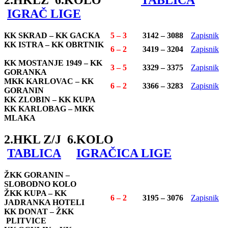
2.HKLZ 6.KOLO
TABLICA
IGRAČ LIGE
KK SKRAD – KK GACKA
5 – 3
3142 – 3088
Zapisnik
KK ISTRA – KK OBRTNIK
6 – 2
3419 – 3204
Zapisnik
KK MOSTANJE 1949 – KK
3 – 5
3329 – 3375
Zapisnik
GORANKA
MKK KARLOVAC – KK
6 – 2
3366 – 3283
Zapisnik
GORANIN
KK ZLOBIN – KK KUPA
KK KARLOBAG – MKK
MLAKA
2.HKL Z/J 6.KOLO
TABLICA
IGRAČICA LIGE
ŽKK GORANIN –
SLOBODNO KOLO
ŽKK KUPA – KK
6 – 2
3195 – 3076
Zapisnik
JADRANKA HOTELI
KK DONAT – ŽKK
PLITVICE