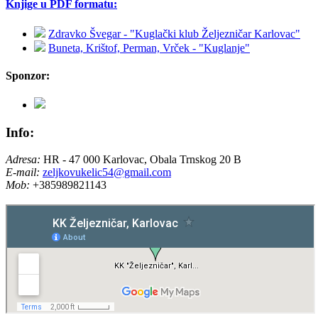
Knjige u PDF formatu:
Zdravko Švegar - "Kuglački klub Željezničar Karlovac"
Buneta, Krištof, Perman, Vrček - "Kuglanje"
Sponzor:
Info:
Adresa:
HR - 47 000 Karlovac, Obala Trnskog 20 B
E-mail:
zeljkovukelic54@gmail.com
Mob:
+385989821143