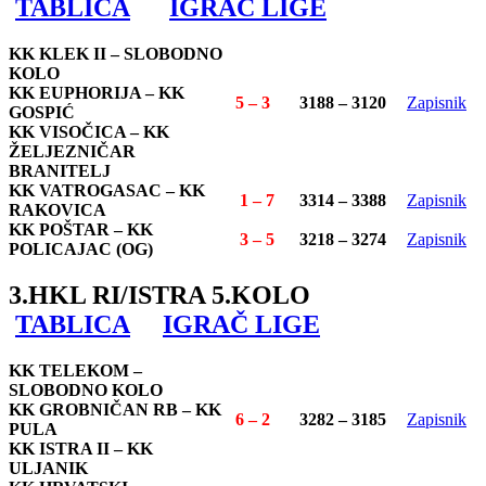
TABLICA
IGRAČ LIGE
KK KLEK II – SLOBODNO
KOLO
KK EUPHORIJA – KK
5 – 3
3188 – 3120
Zapisnik
GOSPIĆ
KK VISOČICA – KK
ŽELJEZNIČAR
BRANITELJ
KK VATROGASAC – KK
1 – 7
3314 – 3388
Zapisnik
RAKOVICA
KK POŠTAR – KK
3 – 5
3218 – 3274
Zapisnik
POLICAJAC (OG)
3.HKL RI/ISTRA 5.KOLO
TABLICA
IGRAČ LIGE
KK TELEKOM –
SLOBODNO KOLO
KK GROBNIČAN RB – KK
6 – 2
3282 – 3185
Zapisnik
PULA
KK ISTRA II – KK
ULJANIK