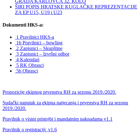
GRADA KARLOVCA 32. KOLO
ŠIRI POPIS HRATSKE KUGLAČKE REPREZENTACIJE
ZA EP U15, U19 i U23
Dokumenti HKS-a:
1 Pravilnici HKS-a
1b Pravilnici – bowling
2 Zapisnici – Skupštine
3 Zapisnici – Izvršni odbor
4 Kalendari
5 RK Obrasci
5b Obrasci
Propozicije ekipnog prvenstva RH za sezonu 2019./2020.
Sudački naputak za ekipna natjecanja i prvenstva RH za sezonu
2019./2020.
Pravilnik o visini pristojbi i mandatnim naknadama v1.1
Pravilnik o registraciji_v1.6