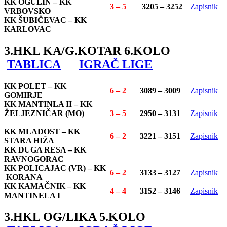
KK OGULIN – KK
3 – 5
3205 – 3252
Zapisnik
VRBOVSKO
KK ŠUBIČEVAC – KK
KARLOVAC
3.HKL KA/G.KOTAR 6.KOLO
TABLICA
IGRAČ LIGE
KK POLET – KK
6 – 2
3089 – 3009
Zapisnik
GOMIRJE
KK MANTINLA II – KK
ŽELJEZNIČAR (MO)
3 – 5
2950 – 3131
Zapisnik
KK MLADOST – KK
6 – 2
3221 – 3151
Zapisnik
STARA HIŽA
KK DUGA RESA – KK
RAVNOGORAC
KK POLICAJAC (VR) – KK
6 – 2
3133 – 3127
Zapisnik
KORANA
KK KAMAČNIK – KK
4 – 4
3152 – 3146
Zapisnik
MANTINELA I
3.HKL OG/LIKA 5.KOLO