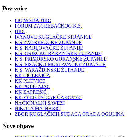
Poveznice
FIQ WNBA-NBC
FORUM ZAGREBAČKOG K.S.
HKS
IVANOVE KUGLAČKE STRANICE
K.S ZAGREBAČKE ŽUPANIJE
K.S. KARLOVAČKE ŽUPANIJE
K.S. OSJEČKO BARANJSKE ŽUPANIJE
K.S. PRIMORSKO GORANSKE ŽUPANIJE
K.S. SISAČKO-MOSLAVAČKE ŽUPANIJE
K.S. VARAŽDINSKE ŽUPANIJE
KK CIGLENICA
KK PLITVICE
KK POLICAJAC
KK ZAPREŠIĆ
KK ŽELJEZNIČAR ČAKOVEC
NACIONALNI SAVEZI
NIKOLA MAJNARIĆ
ZBOR KUGLAČKIH SUDACA GRADA OGULINA
Nove objave