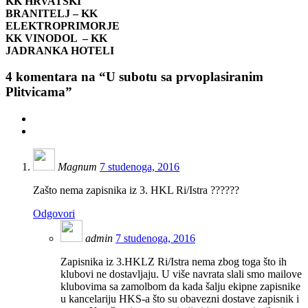
KK HRVATSKI
BRANITELJ – KK
ELEKTROPRIMORJE
KK VINODOL – KK
JADRANKA HOTELI
4
komentara na “U subotu sa prvoplasiranim
Plitvicama”
Magnum
7 studenoga, 2016
Zašto nema zapisnika iz 3. HKL Ri/Istra ??????
Odgovori
admin
7 studenoga, 2016
Zapisnika iz 3.HKLZ Ri/Istra nema zbog toga što ih
klubovi ne dostavljaju. U više navrata slali smo mailove
klubovima sa zamolbom da kada šalju ekipne zapisnike
u kancelariju HKS-a što su obavezni dostave zapisnik i