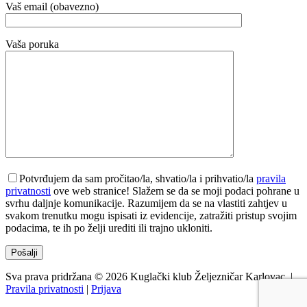
Vaš email (obavezno)
Vaša poruka
Potvrđujem da sam pročitao/la, shvatio/la i prihvatio/la
pravila
privatnosti
ove web stranice! Slažem se da se moji podaci pohrane u
svrhu daljnje komunikacije. Razumijem da se na vlastiti zahtjev u
svakom trenutku mogu ispisati iz evidencije, zatražiti pristup svojim
podacima, te ih po želji urediti ili trajno ukloniti.
Sva prava pridržana © 2026 Kuglački klub Željezničar Karlovac. |
Pravila privatnosti
|
Prijava