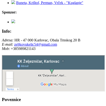
Buneta, Krištof, Perman, Vrček - "Kuglanje"
Sponzor:
Info:
Adresa:
HR - 47 000 Karlovac, Obala Trnskog 20 B
E-mail:
zeljkovukelic54@gmail.com
Mob:
+385989821143
Poveznice