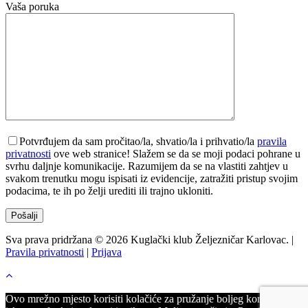
Vaša poruka
Potvrđujem da sam pročitao/la, shvatio/la i prihvatio/la
pravila
privatnosti
ove web stranice! Slažem se da se moji podaci pohrane u
svrhu daljnje komunikacije. Razumijem da se na vlastiti zahtjev u
svakom trenutku mogu ispisati iz evidencije, zatražiti pristup svojim
podacima, te ih po želji urediti ili trajno ukloniti.
Sva prava pridržana © 2026 Kuglački klub Željezničar Karlovac. |
Pravila privatnosti
|
Prijava
Ovo mrežno mjesto korisiti kolačiće za pružanje boljeg korisničkog