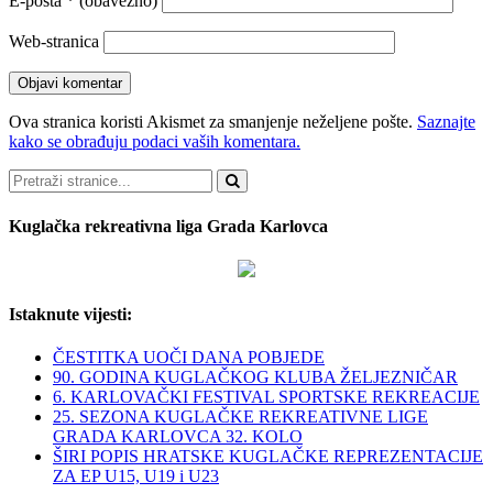
E-pošta
* (obavezno)
Web-stranica
Ova stranica koristi Akismet za smanjenje neželjene pošte.
Saznajte
kako se obrađuju podaci vaših komentara.
Pretraži
Kuglačka rekreativna liga Grada Karlovca
Istaknute vijesti:
ČESTITKA UOČI DANA POBJEDE
90. GODINA KUGLAČKOG KLUBA ŽELJEZNIČAR
6. KARLOVAČKI FESTIVAL SPORTSKE REKREACIJE
25. SEZONA KUGLAČKE REKREATIVNE LIGE
GRADA KARLOVCA 32. KOLO
ŠIRI POPIS HRATSKE KUGLAČKE REPREZENTACIJE
ZA EP U15, U19 i U23