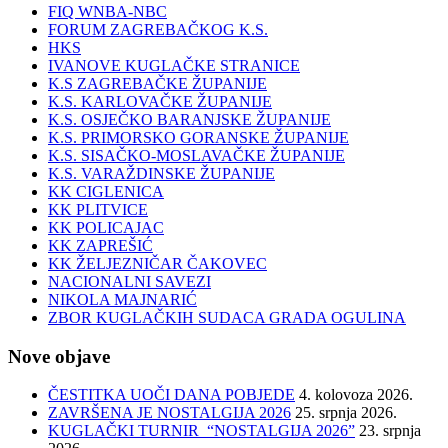
FIQ WNBA-NBC
FORUM ZAGREBAČKOG K.S.
HKS
IVANOVE KUGLAČKE STRANICE
K.S ZAGREBAČKE ŽUPANIJE
K.S. KARLOVAČKE ŽUPANIJE
K.S. OSJEČKO BARANJSKE ŽUPANIJE
K.S. PRIMORSKO GORANSKE ŽUPANIJE
K.S. SISAČKO-MOSLAVAČKE ŽUPANIJE
K.S. VARAŽDINSKE ŽUPANIJE
KK CIGLENICA
KK PLITVICE
KK POLICAJAC
KK ZAPREŠIĆ
KK ŽELJEZNIČAR ČAKOVEC
NACIONALNI SAVEZI
NIKOLA MAJNARIĆ
ZBOR KUGLAČKIH SUDACA GRADA OGULINA
Nove objave
ČESTITKA UOČI DANA POBJEDE
4. kolovoza 2026.
ZAVRŠENA JE NOSTALGIJA 2026
25. srpnja 2026.
KUGLAČKI TURNIR “NOSTALGIJA 2026”
23. srpnja