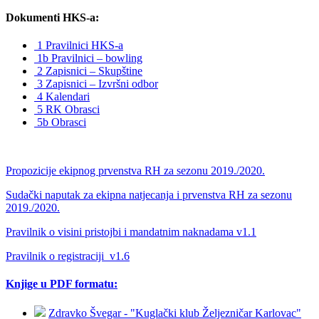
Dokumenti HKS-a:
1 Pravilnici HKS-a
1b Pravilnici – bowling
2 Zapisnici – Skupštine
3 Zapisnici – Izvršni odbor
4 Kalendari
5 RK Obrasci
5b Obrasci
Propozicije ekipnog prvenstva RH za sezonu 2019./2020.
Sudački naputak za ekipna natjecanja i prvenstva RH za sezonu
2019./2020.
Pravilnik o visini pristojbi i mandatnim naknadama v1.1
Pravilnik o registraciji_v1.6
Knjige u PDF formatu:
Zdravko Švegar - "Kuglački klub Željezničar Karlovac"