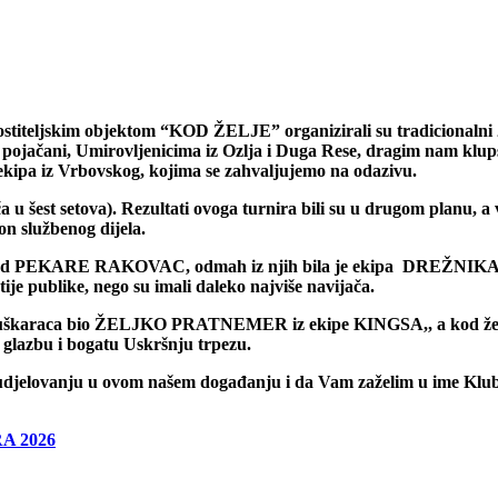
ugostiteljskim objektom “KOD ŽELJE” organizirali su tradicionalni 
e pojačani, Umirovljenicima iz Ozlja i Duga Rese, dragim nam klup
ekipa iz Vrbovskog, kojima se zahvaljujemo na odazivu.
 u šest setova). Rezultati ovoga turnira bili su u drugom planu, a v
on službenog dijela.
čad PEKARE RAKOVAC, odmah iz njih bila je ekipa DREŽNIKA dok 
je publike, nego su imali daleko najviše navijača.
c kod muškaraca bio ŽELJKO PRATNEMER iz ekipe KINGSA,, a 
 glazbu i bogatu Uskršnju trpezu.
a sudjelovanju u ovom našem događanju i da Vam zaželim u ime K
A 2026