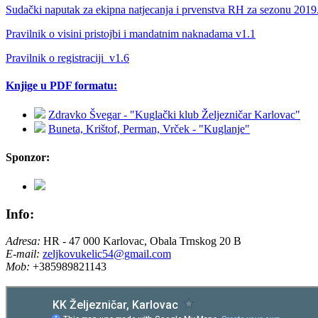
Sudački naputak za ekipna natjecanja i prvenstva RH za sezonu 2019
Pravilnik o visini pristojbi i mandatnim naknadama v1.1
Pravilnik o registraciji_v1.6
Knjige u PDF formatu:
Zdravko Švegar - "Kuglački klub Željezničar Karlovac"
Buneta, Krištof, Perman, Vrček - "Kuglanje"
Sponzor:
Info:
Adresa:
HR - 47 000 Karlovac, Obala Trnskog 20 B
E-mail:
zeljkovukelic54@gmail.com
Mob:
+385989821143