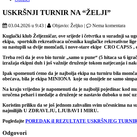
USKRŠNJI TURNIR NA “ŽELJI”
03.04.2026 u 9:43 |
Objavio: Željko |
Nema komentara
Kuglački klub Željezničar, ove srijede i četvrtka u suradnji sa 
ekipa, sportskih rekreativaca učesnika kuglačke rekreativne lig
su nastupili sa dvije momčadi, i nove-stare ekipe CRO CAPSS , 
Treba reći da je ovo bio turnir „samo u pune“ (5 hitaca sa 6 igrača
izražaja ekipni duh i još važnije druženje tokom natjecanja i nak
Ipak spomenuti ćemo da je najbolja ekipa na turniru bila mom
obećava, bila je ekipa MINIONA koje su donijele ne samo simpati
Na kraju vrijedno je napomenuti da je najbolji pojedina
uručena pehari i medalje a druženje se nastavio duboko u noć uz
Koristim priliku da se još jednom zahvalim svim učesnicima n
najmilijih U ZDRAVLJU, LJUBAVI I MIRU.
Pogledajte
POREDAK iI REZULTATE USKRŠNJEG TURNIR
Odgovori