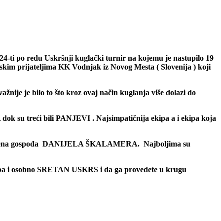
24-ti po redu Uskršnji kuglački turnir na kojemu je nastupilo 19
skim prijateljima KK Vodnjak iz Novog Mesta ( Slovenija ) koji
ažnije je bilo to što kroz ovaj način kuglanja više dolazi do
su treći bili PANJEVI . Najsimpatičnija ekipa a i ekipa koja
kod žena gospođa DANIJELA ŠKALAMERA. Najboljima su
luba i osobno SRETAN USKRS i da ga provedete u krugu