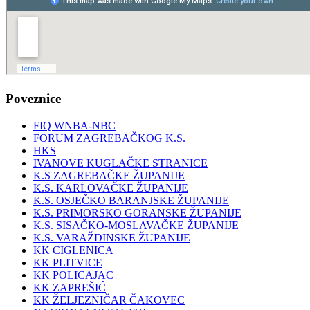
Poveznice
FIQ WNBA-NBC
FORUM ZAGREBAČKOG K.S.
HKS
IVANOVE KUGLAČKE STRANICE
K.S ZAGREBAČKE ŽUPANIJE
K.S. KARLOVAČKE ŽUPANIJE
K.S. OSJEČKO BARANJSKE ŽUPANIJE
K.S. PRIMORSKO GORANSKE ŽUPANIJE
K.S. SISAČKO-MOSLAVAČKE ŽUPANIJE
K.S. VARAŽDINSKE ŽUPANIJE
KK CIGLENICA
KK PLITVICE
KK POLICAJAC
KK ZAPREŠIĆ
KK ŽELJEZNIČAR ČAKOVEC