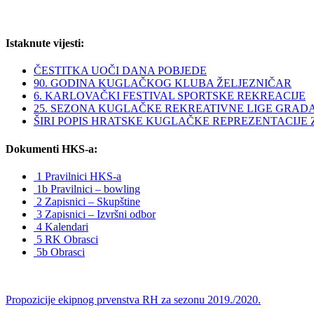
Istaknute vijesti:
ČESTITKA UOČI DANA POBJEDE
90. GODINA KUGLAČKOG KLUBA ŽELJEZNIČAR
6. KARLOVAČKI FESTIVAL SPORTSKE REKREACIJE
25. SEZONA KUGLAČKE REKREATIVNE LIGE GRAD
ŠIRI POPIS HRATSKE KUGLAČKE REPREZENTACIJE ZA 
Dokumenti HKS-a:
1 Pravilnici HKS-a
1b Pravilnici – bowling
2 Zapisnici – Skupštine
3 Zapisnici – Izvršni odbor
4 Kalendari
5 RK Obrasci
5b Obrasci
Propozicije ekipnog prvenstva RH za sezonu 2019./2020.