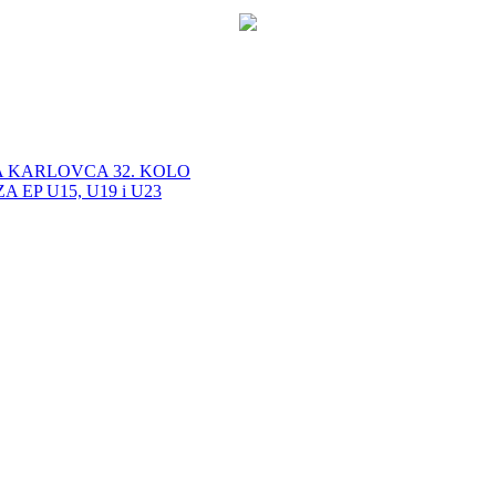
A KARLOVCA 32. KOLO
EP U15, U19 i U23