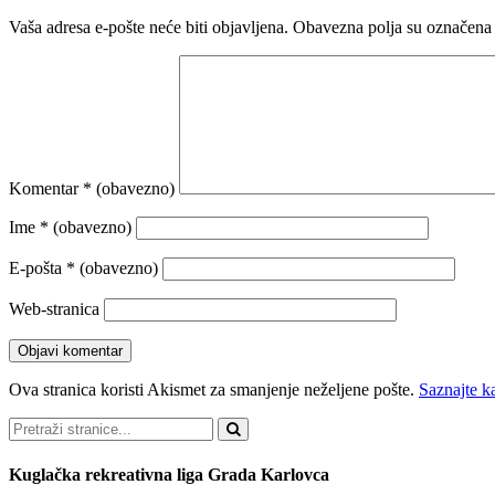
Vaša adresa e-pošte neće biti objavljena.
Obavezna polja su označena
Komentar
* (obavezno)
Ime
* (obavezno)
E-pošta
* (obavezno)
Web-stranica
Ova stranica koristi Akismet za smanjenje neželjene pošte.
Saznajte k
Pretraži
Kuglačka rekreativna liga Grada Karlovca