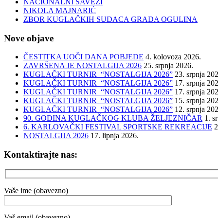
NACIONALNI SAVEZI
NIKOLA MAJNARIĆ
ZBOR KUGLAČKIH SUDACA GRADA OGULINA
Nove objave
ČESTITKA UOČI DANA POBJEDE
4. kolovoza 2026.
ZAVRŠENA JE NOSTALGIJA 2026
25. srpnja 2026.
KUGLAČKI TURNIR “NOSTALGIJA 2026”
23. srpnja 20
KUGLAČKI TURNIR “NOSTALGIJA 2026”
17. srpnja 20
KUGLAČKI TURNIR “NOSTALGIJA 2026”
17. srpnja 20
KUGLAČKI TURNIR “NOSTALGIJA 2026”
15. srpnja 20
KUGLAČKI TURNIR “NOSTALGIJA 2026”
12. srpnja 20
90. GODINA KUGLAČKOG KLUBA ŽELJEZNIČAR
1. s
6. KARLOVAČKI FESTIVAL SPORTSKE REKREACIJE
2
NOSTALGIJA 2026
17. lipnja 2026.
Kontaktirajte nas:
Vaše ime (obavezno)
Vaš email (obavezno)