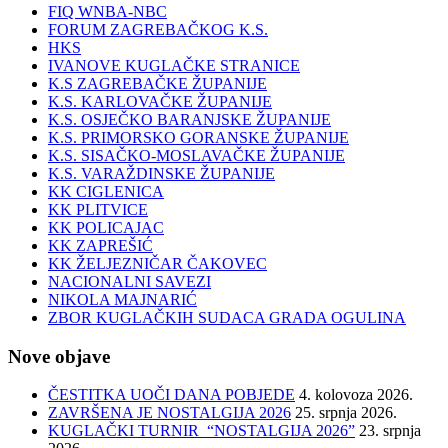
FIQ WNBA-NBC
FORUM ZAGREBAČKOG K.S.
HKS
IVANOVE KUGLAČKE STRANICE
K.S ZAGREBAČKE ŽUPANIJE
K.S. KARLOVAČKE ŽUPANIJE
K.S. OSJEČKO BARANJSKE ŽUPANIJE
K.S. PRIMORSKO GORANSKE ŽUPANIJE
K.S. SISAČKO-MOSLAVAČKE ŽUPANIJE
K.S. VARAŽDINSKE ŽUPANIJE
KK CIGLENICA
KK PLITVICE
KK POLICAJAC
KK ZAPREŠIĆ
KK ŽELJEZNIČAR ČAKOVEC
NACIONALNI SAVEZI
NIKOLA MAJNARIĆ
ZBOR KUGLAČKIH SUDACA GRADA OGULINA
Nove objave
ČESTITKA UOČI DANA POBJEDE
4. kolovoza 2026.
ZAVRŠENA JE NOSTALGIJA 2026
25. srpnja 2026.
KUGLAČKI TURNIR “NOSTALGIJA 2026”
23. srpnja