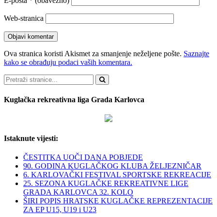
E-pošta
* (obavezno)
Web-stranica
Ova stranica koristi Akismet za smanjenje neželjene pošte.
Saznajte
kako se obrađuju podaci vaših komentara.
Pretraži
Kuglačka rekreativna liga Grada Karlovca
Istaknute vijesti:
ČESTITKA UOČI DANA POBJEDE
90. GODINA KUGLAČKOG KLUBA ŽELJEZNIČAR
6. KARLOVAČKI FESTIVAL SPORTSKE REKREACIJE
25. SEZONA KUGLAČKE REKREATIVNE LIGE
GRADA KARLOVCA 32. KOLO
ŠIRI POPIS HRATSKE KUGLAČKE REPREZENTACIJE
ZA EP U15, U19 i U23