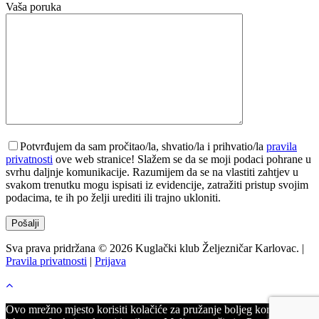
Vaša poruka
Potvrđujem da sam pročitao/la, shvatio/la i prihvatio/la
pravila
privatnosti
ove web stranice! Slažem se da se moji podaci pohrane u
svrhu daljnje komunikacije. Razumijem da se na vlastiti zahtjev u
svakom trenutku mogu ispisati iz evidencije, zatražiti pristup svojim
podacima, te ih po želji urediti ili trajno ukloniti.
Sva prava pridržana © 2026 Kuglački klub Željezničar Karlovac. |
Pravila privatnosti
|
Prijava
Ovo mrežno mjesto korisiti kolačiće za pružanje boljeg korisničkog