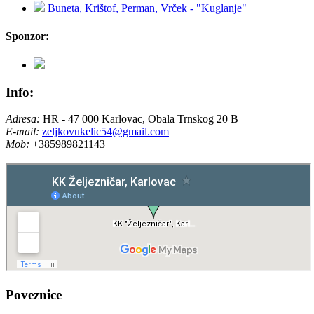
Buneta, Krištof, Perman, Vrček - "Kuglanje"
Sponzor:
Info:
Adresa:
HR - 47 000 Karlovac, Obala Trnskog 20 B
E-mail:
zeljkovukelic54@gmail.com
Mob:
+385989821143
Poveznice