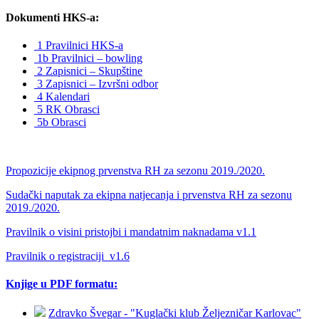
Dokumenti HKS-a:
1 Pravilnici HKS-a
1b Pravilnici – bowling
2 Zapisnici – Skupštine
3 Zapisnici – Izvršni odbor
4 Kalendari
5 RK Obrasci
5b Obrasci
Propozicije ekipnog prvenstva RH za sezonu 2019./2020.
Sudački naputak za ekipna natjecanja i prvenstva RH za sezonu
2019./2020.
Pravilnik o visini pristojbi i mandatnim naknadama v1.1
Pravilnik o registraciji_v1.6
Knjige u PDF formatu:
Zdravko Švegar - "Kuglački klub Željezničar Karlovac"