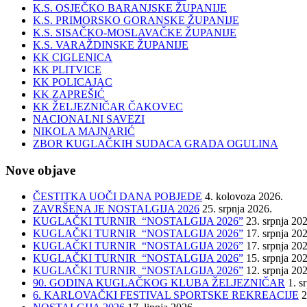
K.S. OSJEČKO BARANJSKE ŽUPANIJE
K.S. PRIMORSKO GORANSKE ŽUPANIJE
K.S. SISAČKO-MOSLAVAČKE ŽUPANIJE
K.S. VARAŽDINSKE ŽUPANIJE
KK CIGLENICA
KK PLITVICE
KK POLICAJAC
KK ZAPREŠIĆ
KK ŽELJEZNIČAR ČAKOVEC
NACIONALNI SAVEZI
NIKOLA MAJNARIĆ
ZBOR KUGLAČKIH SUDACA GRADA OGULINA
Nove objave
ČESTITKA UOČI DANA POBJEDE
4. kolovoza 2026.
ZAVRŠENA JE NOSTALGIJA 2026
25. srpnja 2026.
KUGLAČKI TURNIR “NOSTALGIJA 2026”
23. srpnja 20
KUGLAČKI TURNIR “NOSTALGIJA 2026”
17. srpnja 20
KUGLAČKI TURNIR “NOSTALGIJA 2026”
17. srpnja 20
KUGLAČKI TURNIR “NOSTALGIJA 2026”
15. srpnja 20
KUGLAČKI TURNIR “NOSTALGIJA 2026”
12. srpnja 20
90. GODINA KUGLAČKOG KLUBA ŽELJEZNIČAR
1. s
6. KARLOVAČKI FESTIVAL SPORTSKE REKREACIJE
2