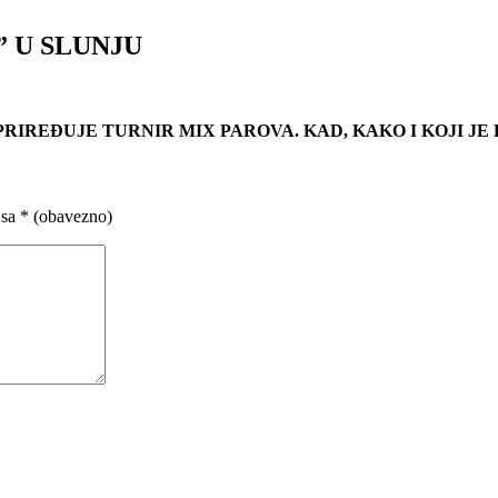
 U SLUNJU
PRIREĐUJE
TURNIR MIX PAROVA. KAD, KAKO I KOJI 
 sa
* (obavezno)