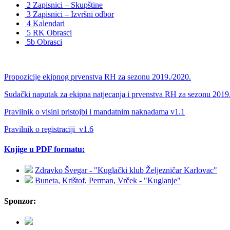
2 Zapisnici – Skupštine
3 Zapisnici – Izvršni odbor
4 Kalendari
5 RK Obrasci
5b Obrasci
Propozicije ekipnog prvenstva RH za sezonu 2019./2020.
Sudački naputak za ekipna natjecanja i prvenstva RH za sezonu 2019
Pravilnik o visini pristojbi i mandatnim naknadama v1.1
Pravilnik o registraciji_v1.6
Knjige u PDF formatu:
Zdravko Švegar - "Kuglački klub Željezničar Karlovac"
Buneta, Krištof, Perman, Vrček - "Kuglanje"
Sponzor: