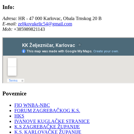
Info:
Adresa:
HR - 47 000 Karlovac, Obala Trnskog 20 B
E-mail:
zeljkovukelic54@gmail.com
Mob:
+385989821143
Poveznice
FIQ WNBA-NBC
FORUM ZAGREBAČKOG K.S.
HKS
IVANOVE KUGLAČKE STRANICE
K.S ZAGREBAČKE ŽUPANIJE
K.S. KARLOVAČKE ŽUPANIJE