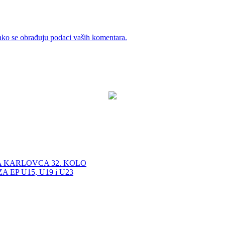
ako se obrađuju podaci vaših komentara.
A KARLOVCA 32. KOLO
EP U15, U19 i U23