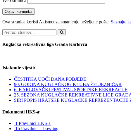
Web-stranica
Ova stranica koristi Akismet za smanjenje neželjene pošte.
Saznajte k
Pretraži
Kuglačka rekreativna liga Grada Karlovca
Istaknute vijesti:
ČESTITKA UOČI DANA POBJEDE
90. GODINA KUGLAČKOG KLUBA ŽELJEZNIČAR
6. KARLOVAČKI FESTIVAL SPORTSKE REKREACIJE
25. SEZONA KUGLAČKE REKREATIVNE LIGE GRAD
ŠIRI POPIS HRATSKE KUGLAČKE REPREZENTACIJE ZA 
Dokumenti HKS-a:
1 Pravilnici HKS-a
1b Pravilnici – bowling