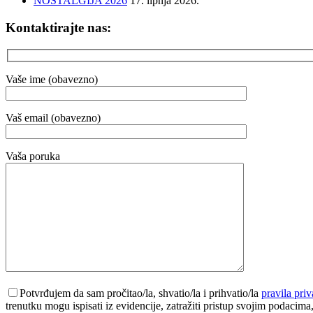
NOSTALGIJA 2026
17. lipnja 2026.
Kontaktirajte nas:
Vaše ime (obavezno)
Vaš email (obavezno)
Vaša poruka
Potvrđujem da sam pročitao/la, shvatio/la i prihvatio/la
pravila priv
trenutku mogu ispisati iz evidencije, zatražiti pristup svojim podacima, te