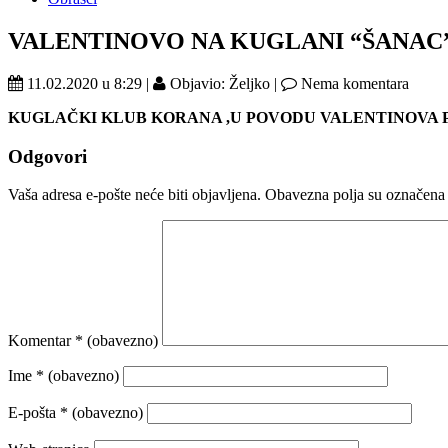
VALENTINOVO NA KUGLANI “ŠANAC”
11.02.2020 u 8:29 |
Objavio: Željko |
Nema komentara
KUGLAČKI KLUB KORANA ,
U POVODU VALENTINOVA
Odgovori
Vaša adresa e-pošte neće biti objavljena.
Obavezna polja su označena
Komentar
* (obavezno)
Ime
* (obavezno)
E-pošta
* (obavezno)