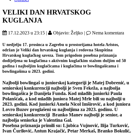
VELIKI DAN HRVATSKOG
KUGLANJA
17.12.2023 u 23:15 |
Objavio: Željko |
Nema komentara
U nedjelju 17. prosinca u Zagrebu u prostorijama hotela Aristos,
održan je Veliki dan hrvatskog kuglanja i redovna Skupština
Hrvatskog kuglačkog saveza. Tom prigodom posebna priznanja
dodijeljena su kuglačima s aktivnim kuglačkim stažom duljim od 50
godina i najboljim kuglačicama i kuglačima te bowlingašicama i
bowlingašima u 2023. godini.
Najbolji bowlingaš u juniorskoj kategoriji je Matej Dobrenić, u
seniorskoj konkurenciji najbolji je Sven Fekeža, a najbolja
bowlingašica je Danijela Funda. Kod mlađih juniorki Paula
Polanšćak, a kod mlađih juniora Matej Mrle bili su najbolji u
2023. godini. Kod juniorki Amela Nicol Imširović, a kod juniora
Lovro Buzov proglašeni su najboljima za 2023. godinu. U
seniorskoj konkurenciji Branko Manev najbolji je senior, a
najbolja seniorka je Valentina Gal.
Posebna priznanja primili su
: Ljubica Vujnović, Ilija Turković,
Ivan Čurilović,
Antun Krajačić, Petar Merkaš, Branko Bokulić,