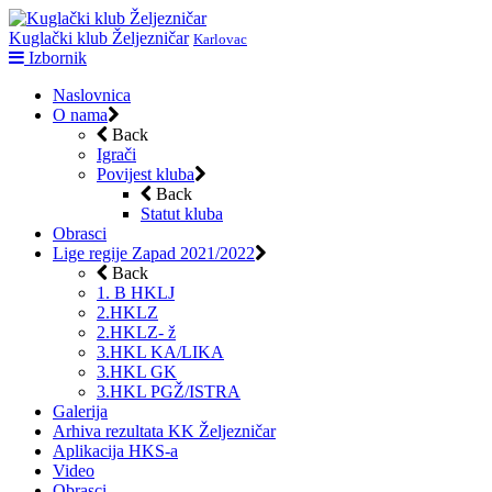
Kuglački klub Željezničar
Karlovac
Skip
Izbornik
to
Naslovnica
content
O nama
Back
Igrači
Povijest kluba
Back
Statut kluba
Obrasci
Lige regije Zapad 2021/2022
Back
1. B HKLJ
2.HKLZ
2.HKLZ- ž
3.HKL KA/LIKA
3.HKL GK
3.HKL PGŽ/ISTRA
Galerija
Arhiva rezultata KK Željezničar
Aplikacija HKS-a
Video
Obrasci