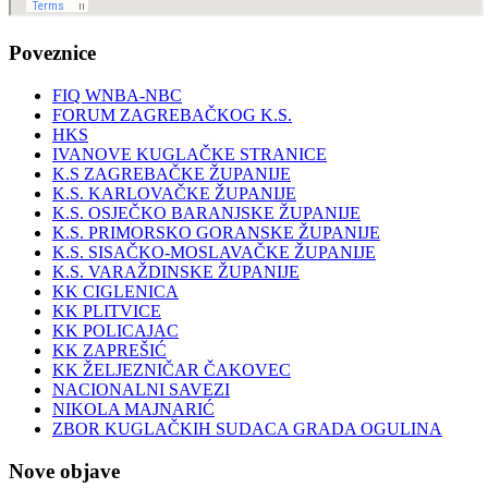
Poveznice
FIQ WNBA-NBC
FORUM ZAGREBAČKOG K.S.
HKS
IVANOVE KUGLAČKE STRANICE
K.S ZAGREBAČKE ŽUPANIJE
K.S. KARLOVAČKE ŽUPANIJE
K.S. OSJEČKO BARANJSKE ŽUPANIJE
K.S. PRIMORSKO GORANSKE ŽUPANIJE
K.S. SISAČKO-MOSLAVAČKE ŽUPANIJE
K.S. VARAŽDINSKE ŽUPANIJE
KK CIGLENICA
KK PLITVICE
KK POLICAJAC
KK ZAPREŠIĆ
KK ŽELJEZNIČAR ČAKOVEC
NACIONALNI SAVEZI
NIKOLA MAJNARIĆ
ZBOR KUGLAČKIH SUDACA GRADA OGULINA
Nove objave