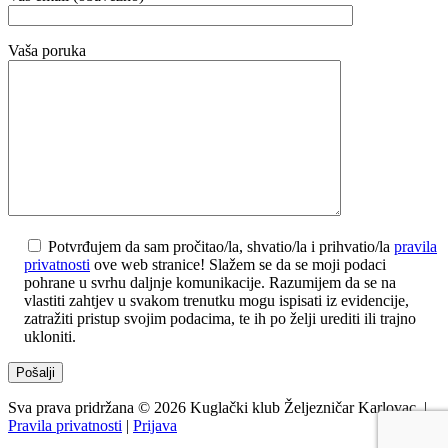
Vaša poruka
Potvrđujem da sam pročitao/la, shvatio/la i prihvatio/la
pravila
privatnosti
ove web stranice! Slažem se da se moji podaci
pohrane u svrhu daljnje komunikacije. Razumijem da se na
vlastiti zahtjev u svakom trenutku mogu ispisati iz evidencije,
zatražiti pristup svojim podacima, te ih po želji urediti ili trajno
ukloniti.
Sva prava pridržana © 2026 Kuglački klub Željezničar Karlovac. |
Pravila privatnosti
|
Prijava