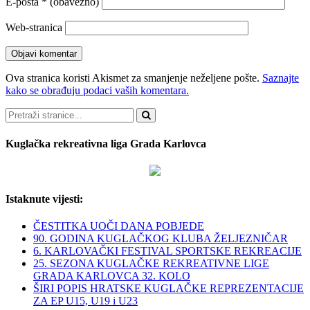
E-pošta
* (obavezno)
Web-stranica
Ova stranica koristi Akismet za smanjenje neželjene pošte.
Saznajte
kako se obrađuju podaci vaših komentara.
Pretraži
Kuglačka rekreativna liga Grada Karlovca
Istaknute vijesti:
ČESTITKA UOČI DANA POBJEDE
90. GODINA KUGLAČKOG KLUBA ŽELJEZNIČAR
6. KARLOVAČKI FESTIVAL SPORTSKE REKREACIJE
25. SEZONA KUGLAČKE REKREATIVNE LIGE
GRADA KARLOVCA 32. KOLO
ŠIRI POPIS HRATSKE KUGLAČKE REPREZENTACIJE
ZA EP U15, U19 i U23