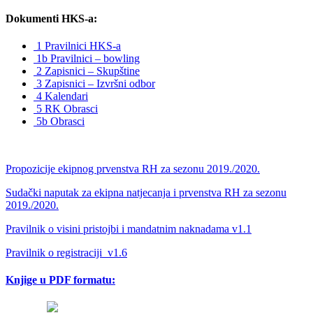
Dokumenti HKS-a:
1 Pravilnici HKS-a
1b Pravilnici – bowling
2 Zapisnici – Skupštine
3 Zapisnici – Izvršni odbor
4 Kalendari
5 RK Obrasci
5b Obrasci
Propozicije ekipnog prvenstva RH za sezonu 2019./2020.
Sudački naputak za ekipna natjecanja i prvenstva RH za sezonu
2019./2020.
Pravilnik o visini pristojbi i mandatnim naknadama v1.1
Pravilnik o registraciji_v1.6
Knjige u PDF formatu: