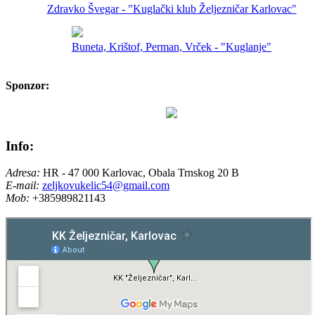
Zdravko Švegar - "Kuglački klub Željezničar Karlovac"
Buneta, Krištof, Perman, Vrček - "Kuglanje"
Sponzor:
Info:
Adresa:
HR - 47 000 Karlovac, Obala Trnskog 20 B
E-mail:
zeljkovukelic54@gmail.com
Mob:
+385989821143