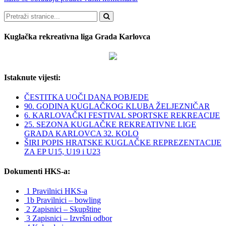
Pretraži
Kuglačka rekreativna liga Grada Karlovca
Istaknute vijesti:
ČESTITKA UOČI DANA POBJEDE
90. GODINA KUGLAČKOG KLUBA ŽELJEZNIČAR
6. KARLOVAČKI FESTIVAL SPORTSKE REKREACIJE
25. SEZONA KUGLAČKE REKREATIVNE LIGE
GRADA KARLOVCA 32. KOLO
ŠIRI POPIS HRATSKE KUGLAČKE REPREZENTACIJE
ZA EP U15, U19 i U23
Dokumenti HKS-a:
1 Pravilnici HKS-a
1b Pravilnici – bowling
2 Zapisnici – Skupštine
3 Zapisnici – Izvršni odbor