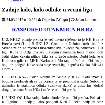
Zadnje kolo, kolo odluke u većini liga
24.03.2017 u 10:55 |
Objavio: Z.Cegur |
Jedan komentar
RASPORED UTAKMICA HKRZ
U 2. HKLZ pitanje prvaka je već davno riješeno to je KK Istra iz
Poreča novi član 1.B HKLJ-Z. Goranin iz Delnica “treba bod” iz
Skrada za drugo mjesto i možebitne kvalifikacije za jedinstvenu 1.B
ligu. Kupa iz Ozlja ima sve u svojim rukama za treće mjesto ,dok
četiri ekipe čekaju njihov kiks za to treće mjesto. Derbi kola je u
Karlovcu gdje će MKK Karlovac i Mostanje 1949 odlučiti tko je
bolji drugoligaš. Kako sada stoje stvari ligu napušta Gacka, Mlaka i
Obrtnik.
U 3.HKL KA-G.Kotar Korana iz Slunja je u 17. Kolu imala 6
bodova prednosti ali sa tri poraza ta se prednost istopila. Subotnja
utakmica je utakmica odluke (visokog rizika) u goste im dolazi
drugoplasirana Stara Hiža i tu će se odlučiti prvak.
U 3.HKL OG-Lika zadnje kolo također će odlučiti prvaka. Policajac
iz Ogulina u nedjelju ako pobijedi Klek II čeka nedjeljni sraz