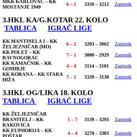
MKK KARLOVAC – KK
6 – 2
3339 – 3212
Zapisnik
MOSTANJE 1949
3.HKL KA/G.KOTAR 22. KOLO
TABLICA
IGRAČ LIGE
KK MANTINELA I – KK
6 – 2
3203 – 3062
Zapisnik
ŽELJEZNIČAR (MO)
KK POLET – KK
7 – 1
3000 – 2929
Zapisnik
RAVNOGORAC
KK KAMAČNIK – KK
4 – 4
3114 – 3101
Zapisnik
GOMIRJE
KK KORANA – KK STARA
7 – 1
3339 – 3130
Zapisnik
HIŽA
3.HKL OG/LIKA 18. KOLO
TABLICA
IGRAČ LIGE
KK ŽELJEZNIČAR
BRANITELJ – KK
1 – 7
3139 – 3293
Zapisnik
RAKOVICA
KK EUPHORIJA – KK
4 – 4
3270 – 3303
Zapisnik
POŠTAR