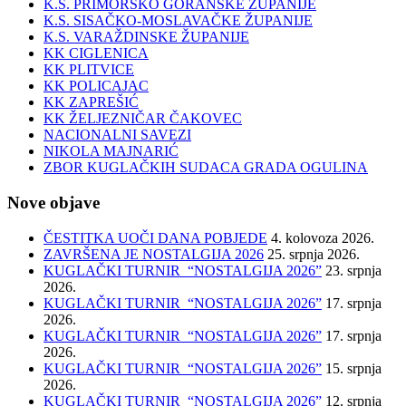
K.S. PRIMORSKO GORANSKE ŽUPANIJE
K.S. SISAČKO-MOSLAVAČKE ŽUPANIJE
K.S. VARAŽDINSKE ŽUPANIJE
KK CIGLENICA
KK PLITVICE
KK POLICAJAC
KK ZAPREŠIĆ
KK ŽELJEZNIČAR ČAKOVEC
NACIONALNI SAVEZI
NIKOLA MAJNARIĆ
ZBOR KUGLAČKIH SUDACA GRADA OGULINA
Nove objave
ČESTITKA UOČI DANA POBJEDE
4. kolovoza 2026.
ZAVRŠENA JE NOSTALGIJA 2026
25. srpnja 2026.
KUGLAČKI TURNIR “NOSTALGIJA 2026”
23. srpnja
2026.
KUGLAČKI TURNIR “NOSTALGIJA 2026”
17. srpnja
2026.
KUGLAČKI TURNIR “NOSTALGIJA 2026”
17. srpnja
2026.
KUGLAČKI TURNIR “NOSTALGIJA 2026”
15. srpnja
2026.
KUGLAČKI TURNIR “NOSTALGIJA 2026”
12. srpnja