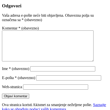
Odgovori
Vaša adresa e-pošte neće biti objavljena.
Obavezna polja su
označena sa
* (obavezno)
Komentar
* (obavezno)
Ime
* (obavezno)
E-pošta
* (obavezno)
Web-stranica
Ova stranica koristi Akismet za smanjenje neželjene pošte.
Saznajte
kako se obrađuju podaci vaših komentara.