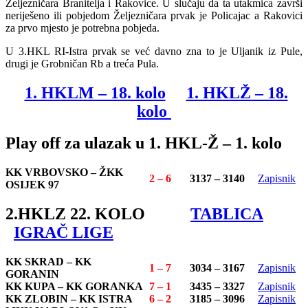
Željezničara Branitelja i Rakovice. U slučaju da ta utakmica završi
neriješeno ili pobjedom Željezničara prvak je Policajac a Rakovici
za prvo mjesto je potrebna pobjeda.
U 3.HKL RI-Istra prvak se već davno zna to je Uljanik iz Pule,
drugi je Grobničan Rb a treća Pula.
1. HKLM – 18. kolo
1. HKLŽ – 18.
kolo
Play off za ulazak u 1. HKL-Ž – 1. kolo
KK VRBOVSKO – ŽKK
2 – 6
3137 – 3140
Zapisnik
OSIJEK 97
2.HKLZ 22. KOLO
TABLICA
IGRAČ LIGE
KK SKRAD – KK
1 – 7
3034 – 3167
Zapisnik
GORANIN
KK KUPA – KK GORANKA
7 – 1
3435 – 3327
Zapisnik
KK ZLOBIN – KK ISTRA
6 – 2
3185 – 3096
Zapisnik