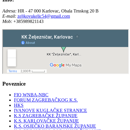
Adresa:
HR - 47 000 Karlovac, Obala Trnskog 20 B
E-mail:
zeljkovukelic54@gmail.com
Mob:
+385989821143
Poveznice
FIQ WNBA-NBC
FORUM ZAGREBAČKOG K.S.
HKS
IVANOVE KUGLAČKE STRANICE
K.S ZAGREBAČKE ŽUPANIJE
K.S. KARLOVAČKE ŽUPANIJE
K.S. OSJEČKO BARANJSKE ŽUPANIJE