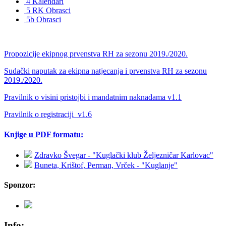
4 Kalendari
5 RK Obrasci
5b Obrasci
Propozicije ekipnog prvenstva RH za sezonu 2019./2020.
Sudački naputak za ekipna natjecanja i prvenstva RH za sezonu
2019./2020.
Pravilnik o visini pristojbi i mandatnim naknadama v1.1
Pravilnik o registraciji_v1.6
Knjige u PDF formatu:
Zdravko Švegar - "Kuglački klub Željezničar Karlovac"
Buneta, Krištof, Perman, Vrček - "Kuglanje"
Sponzor:
Info: