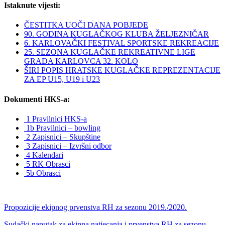
Istaknute vijesti:
ČESTITKA UOČI DANA POBJEDE
90. GODINA KUGLAČKOG KLUBA ŽELJEZNIČAR
6. KARLOVAČKI FESTIVAL SPORTSKE REKREACIJE
25. SEZONA KUGLAČKE REKREATIVNE LIGE
GRADA KARLOVCA 32. KOLO
ŠIRI POPIS HRATSKE KUGLAČKE REPREZENTACIJE
ZA EP U15, U19 i U23
Dokumenti HKS-a:
1 Pravilnici HKS-a
1b Pravilnici – bowling
2 Zapisnici – Skupštine
3 Zapisnici – Izvršni odbor
4 Kalendari
5 RK Obrasci
5b Obrasci
Propozicije ekipnog prvenstva RH za sezonu 2019./2020.
Sudački naputak za ekipna natjecanja i prvenstva RH za sezonu