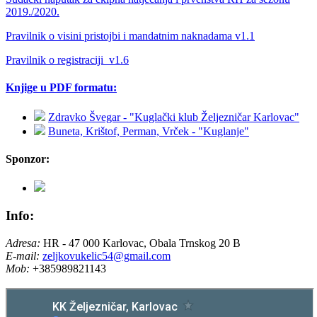
2019./2020.
Pravilnik o visini pristojbi i mandatnim naknadama v1.1
Pravilnik o registraciji_v1.6
Knjige u PDF formatu:
Zdravko Švegar - "Kuglački klub Željezničar Karlovac"
Buneta, Krištof, Perman, Vrček - "Kuglanje"
Sponzor:
Info:
Adresa:
HR - 47 000 Karlovac, Obala Trnskog 20 B
E-mail:
zeljkovukelic54@gmail.com
Mob:
+385989821143