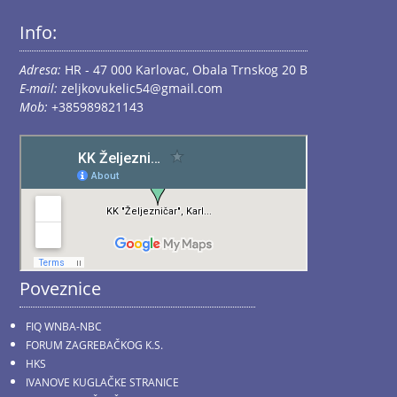
Info:
Adresa:
HR - 47 000 Karlovac, Obala Trnskog 20 B
E-mail:
zeljkovukelic54@gmail.com
Mob:
+385989821143
Poveznice
FIQ WNBA-NBC
FORUM ZAGREBAČKOG K.S.
HKS
IVANOVE KUGLAČKE STRANICE