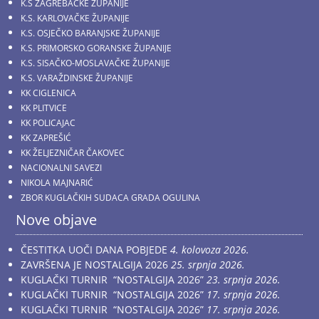
K.S ZAGREBAČKE ŽUPANIJE
K.S. KARLOVAČKE ŽUPANIJE
K.S. OSJEČKO BARANJSKE ŽUPANIJE
K.S. PRIMORSKO GORANSKE ŽUPANIJE
K.S. SISAČKO-MOSLAVAČKE ŽUPANIJE
K.S. VARAŽDINSKE ŽUPANIJE
KK CIGLENICA
KK PLITVICE
KK POLICAJAC
KK ZAPREŠIĆ
KK ŽELJEZNIČAR ČAKOVEC
NACIONALNI SAVEZI
NIKOLA MAJNARIĆ
ZBOR KUGLAČKIH SUDACA GRADA OGULINA
Nove objave
ČESTITKA UOČI DANA POBJEDE
4. kolovoza 2026.
ZAVRŠENA JE NOSTALGIJA 2026
25. srpnja 2026.
KUGLAČKI TURNIR “NOSTALGIJA 2026”
23. srpnja 2026.
KUGLAČKI TURNIR “NOSTALGIJA 2026”
17. srpnja 2026.
KUGLAČKI TURNIR “NOSTALGIJA 2026”
17. srpnja 2026.