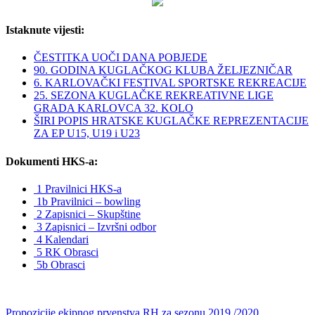
Istaknute vijesti:
ČESTITKA UOČI DANA POBJEDE
90. GODINA KUGLAČKOG KLUBA ŽELJEZNIČAR
6. KARLOVAČKI FESTIVAL SPORTSKE REKREACIJE
25. SEZONA KUGLAČKE REKREATIVNE LIGE
GRADA KARLOVCA 32. KOLO
ŠIRI POPIS HRATSKE KUGLAČKE REPREZENTACIJE
ZA EP U15, U19 i U23
Dokumenti HKS-a:
1 Pravilnici HKS-a
1b Pravilnici – bowling
2 Zapisnici – Skupštine
3 Zapisnici – Izvršni odbor
4 Kalendari
5 RK Obrasci
5b Obrasci
Propozicije ekipnog prvenstva RH za sezonu 2019./2020.