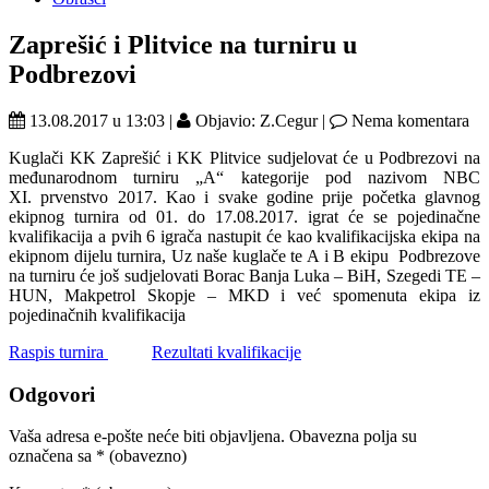
Zaprešić i Plitvice na turniru u
Podbrezovi
13.08.2017 u 13:03 |
Objavio: Z.Cegur |
Nema komentara
Kuglači KK Zaprešić i KK Plitvice sudjelovat će u Podbrezovi na
međunarodnom turniru „A“ kategorije pod nazivom NBC
XI. prvenstvo 2017. Kao i svake godine prije početka glavnog
ekipnog turnira od 01. do 17.08.2017. igrat će se pojedinačne
kvalifikacija a pvih 6 igrača nastupit će kao kvalifikacijska ekipa na
ekipnom dijelu turnira, Uz naše kuglače te A i B ekipu Podbrezove
na turniru će još sudjelovati Borac Banja Luka – BiH, Szegedi TE –
HUN, Makpetrol Skopje – MKD i već spomenuta ekipa iz
pojedinačnih kvalifikacija
Raspis turnira
Rezultati kvalifikacije
Odgovori
Vaša adresa e-pošte neće biti objavljena.
Obavezna polja su
označena sa
* (obavezno)