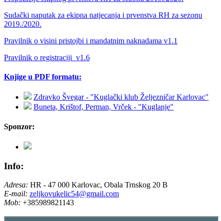
Sudački naputak za ekipna natjecanja i prvenstva RH za sezonu
2019./2020.
Pravilnik o visini pristojbi i mandatnim naknadama v1.1
Pravilnik o registraciji_v1.6
Knjige u PDF formatu:
Zdravko Švegar - "Kuglački klub Željezničar Karlovac"
Buneta, Krištof, Perman, Vrček - "Kuglanje"
Sponzor:
Info:
Adresa:
HR - 47 000 Karlovac, Obala Trnskog 20 B
E-mail:
zeljkovukelic54@gmail.com
Mob:
+385989821143