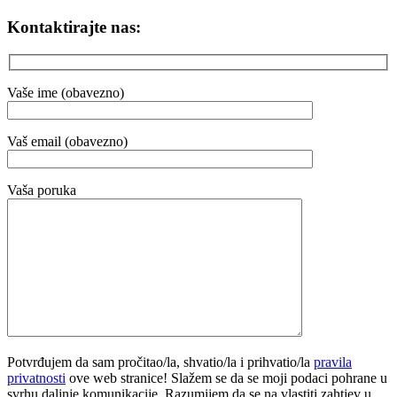
Kontaktirajte nas:
Vaše ime (obavezno)
Vaš email (obavezno)
Vaša poruka
Potvrđujem da sam pročitao/la, shvatio/la i prihvatio/la
pravila
privatnosti
ove web stranice! Slažem se da se moji podaci pohrane u
svrhu daljnje komunikacije. Razumijem da se na vlastiti zahtjev u