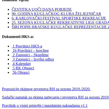
ČESTITKA UOČI DANA POBJEDE
90. GODINA KUGLAČKOG KLUBA ŽELJEZNIČAR
6. KARLOVAČKI FESTIVAL SPORTSKE REKREACIJE
25. SEZONA KUGLAČKE REKREATIVNE LIGE GRAD
ŠIRI POPIS HRATSKE KUGLAČKE REPREZENTACIJE ZA 
Dokumenti HKS-a:
1 Pravilnici HKS-a
1b Pravilnici – bowling
2 Zapisnici – Skupštine
3 Zapisnici – Izvršni odbor
4 Kalendari
5 RK Obrasci
5b Obrasci
Propozicije ekipnog prvenstva RH za sezonu 2019./2020.
Sudački naputak za ekipna natjecanja i prvenstva RH za sezonu 2019
Pravilnik o visini pristojbi i mandatnim naknadama v1.1