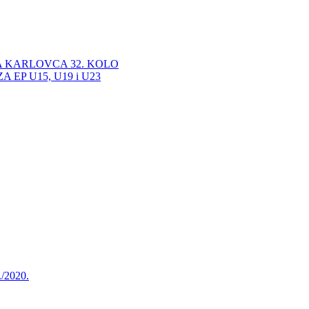
A KARLOVCA 32. KOLO
EP U15, U19 i U23
./2020.