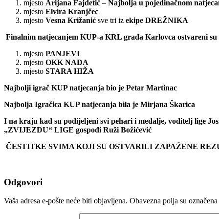
mjesto
Arijana Fajdetić
–
Najbolja u pojedinačnom natjecan
mjesto
Elvira Kranjčec
mjesto
Vesna Križanić
sve tri iz
ekipe DREŽNIKA
Finalnim natjecanjem KUP-a KRL grada Karlovca ostvareni su sli
mjesto
PANJEVI
mjesto
OKK NADA
mjesto
STARA HIŽA
Najbolji igrač KUP natjecanja bio je Petar Martinac
Najbolja Igračica KUP natjecanja bila je Mirjana Škarica
I na kraju kad su podijeljeni svi pehari i medalje, voditelj lig
„ZVIJEZDU“ LIGE gospođi Ruži Božićević
ČESTITKE SVIMA KOJI SU OSTVARILI ZAPAŽENE REZ
Odgovori
Vaša adresa e-pošte neće biti objavljena.
Obavezna polja su označena