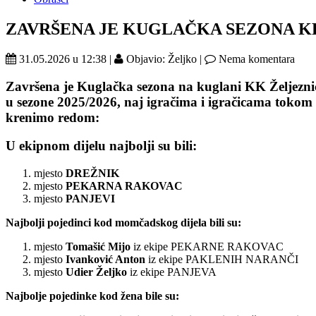
ZAVRŠENA JE KUGLAČKA SEZONA 
31.05.2026 u 12:38 |
Objavio: Željko |
Nema komentara
Završena je Kuglačka sezona na kuglani KK Željezn
u sezone 2025/2026, naj igračima i igračicama tokom 
krenimo redom:
U ekipnom dijelu najbolji su bili:
mjesto
DREŽNIK
mjesto
PEKARNA RAKOVAC
mjesto
PANJEVI
Najbolji pojedinci kod momčadskog dijela bili su:
mjesto
Tomašić Mijo
iz ekipe PEKARNE RAKOVAC
mjesto
Ivanković Anton
iz ekipe PAKLENIH NARANČI
mjesto
Udier Željko
iz ekipe PANJEVA
Najbolje pojedinke kod žena bile su: