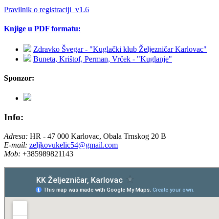
Pravilnik o registraciji_v1.6
Knjige u PDF formatu:
Zdravko Švegar - "Kuglački klub Željezničar Karlovac"
Buneta, Krištof, Perman, Vrček - "Kuglanje"
Sponzor:
Info:
Adresa:
HR - 47 000 Karlovac, Obala Trnskog 20 B
E-mail:
zeljkovukelic54@gmail.com
Mob:
+385989821143