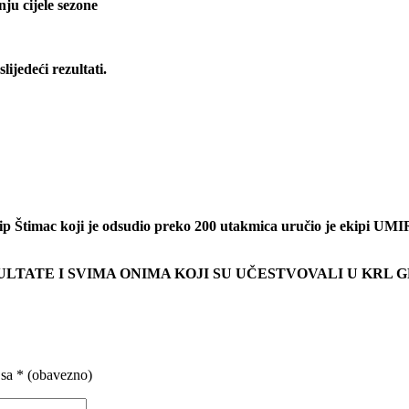
ju cijele sezone
jedeći rezultati.
e Josip Štimac koji je odsudio preko 200 utakmica uručio je ekipi
ULTATE I SVIMA ONIMA KOJI SU UČESTVOVALI U KRL G
 sa
* (obavezno)