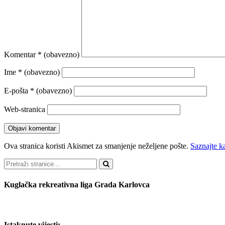
Komentar
* (obavezno)
Ime
* (obavezno)
E-pošta
* (obavezno)
Web-stranica
Ova stranica koristi Akismet za smanjenje neželjene pošte.
Saznajte k
Pretraži
Kuglačka rekreativna liga Grada Karlovca
Istaknute vijesti: