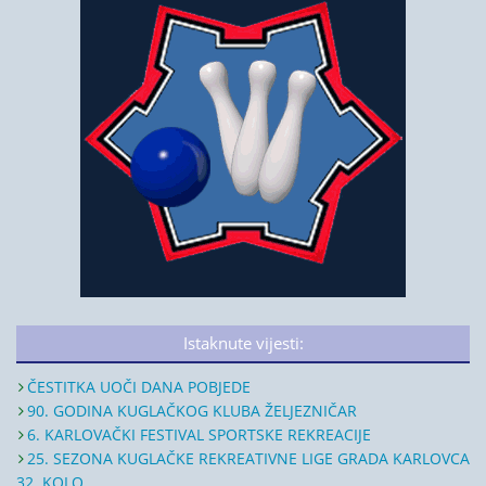
Istaknute vijesti:
ČESTITKA UOČI DANA POBJEDE
90. GODINA KUGLAČKOG KLUBA ŽELJEZNIČAR
6. KARLOVAČKI FESTIVAL SPORTSKE REKREACIJE
25. SEZONA KUGLAČKE REKREATIVNE LIGE GRADA KARLOVCA
32. KOLO