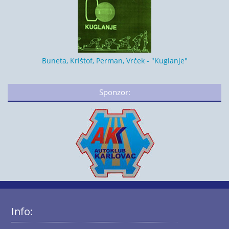
Buneta, Krištof, Perman, Vrček - "Kuglanje"
Sponzor:
Info: