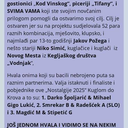
gostionici
„
Kod Vinskog“,
piceriji „Tifany“, i
SVIMA VAMA
koji ste svojim novčanim
prilogom pomogli da ostvarimo svoj cilj. Cilj je
ostvaren jer su na projektu sudjelovala 52 para
raznih kombinacija, mješovito, klupsko, i
najmlađi par 13-to godišnji
Jakov Požega
i
nešto stariji
Niko Simić,
kuglačice i kuglači iz
Novog Mesta
iz
Kegljaškog društva
„Vodnjak
“,
Hvala onima koji su bacili nebrojeno puta sa
raznim partnerima. Valja istaknuti i finaliste i
pobjednike ove „Nostalgije 2025“ Kuglom do
Krova a to su:
1. Darko Špoljarić & Mihael
Gigo Lukić, 2. Smrekar B & Radešćek A (SLO)
i 3. Magdić M & Stipetić G
JOŠ JEDNOM HVALA I VIDIMO SE NA NEKIM