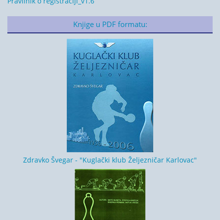
Pravilnik o registraciji_v1.6
Knjige u PDF formatu:
Zdravko Švegar - "Kuglački klub Željezničar Karlovac"