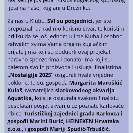
završen je još jedan ciklus kuglačkog sportskog
ljeta na našoj kuglani u Drežniku.
Za nas u Klubu,
SVI su pobjednici,
jer ste
prepoznali da radimo korisnu stvar, te koristim
priliku da se još jednom u ime Kluba i osobno
zahvalim svima Vama dragim kuglačkim
prijateljima koji su poduprli ovaj projekat,
naravno sponzorima i donatorima koji su
paletom svojih proizvoda i usluga finalistima
„Nostalgije 2025“
osigurali hvale vrijedne
poklone: to su: gospođa
Margarita Maruškić
Kulaš
, ravnateljica
slatkovodnog akvarija
Aquatika, k
oja je osigurala svakom finalistu
besplatan posjet akvariju uz poznate karlovače
ribice,
Turističkoj zajednici grada Karlovca i
gospođi Marini Burić,
HEINEKEN Hrvatska
d.o.o.,
i
gospođi Mariji Spudić-Trbuščić
,