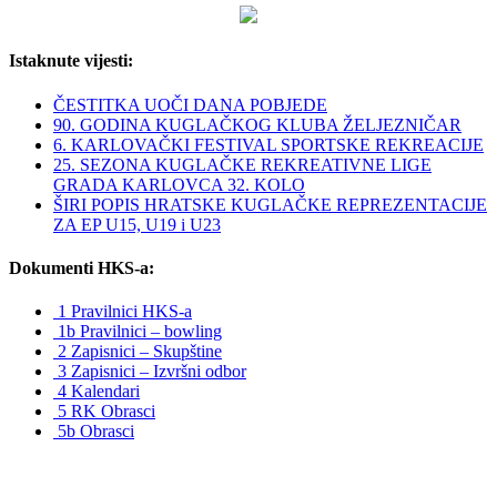
Istaknute vijesti:
ČESTITKA UOČI DANA POBJEDE
90. GODINA KUGLAČKOG KLUBA ŽELJEZNIČAR
6. KARLOVAČKI FESTIVAL SPORTSKE REKREACIJE
25. SEZONA KUGLAČKE REKREATIVNE LIGE
GRADA KARLOVCA 32. KOLO
ŠIRI POPIS HRATSKE KUGLAČKE REPREZENTACIJE
ZA EP U15, U19 i U23
Dokumenti HKS-a:
1 Pravilnici HKS-a
1b Pravilnici – bowling
2 Zapisnici – Skupštine
3 Zapisnici – Izvršni odbor
4 Kalendari
5 RK Obrasci
5b Obrasci