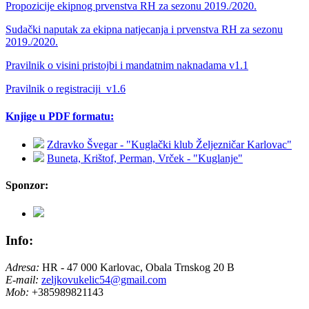
Propozicije ekipnog prvenstva RH za sezonu 2019./2020.
Sudački naputak za ekipna natjecanja i prvenstva RH za sezonu
2019./2020.
Pravilnik o visini pristojbi i mandatnim naknadama v1.1
Pravilnik o registraciji_v1.6
Knjige u PDF formatu:
Zdravko Švegar - "Kuglački klub Željezničar Karlovac"
Buneta, Krištof, Perman, Vrček - "Kuglanje"
Sponzor:
Info:
Adresa:
HR - 47 000 Karlovac, Obala Trnskog 20 B
E-mail:
zeljkovukelic54@gmail.com
Mob:
+385989821143