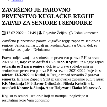
ZAVRŠENO JE PAROVNO
PRVENSTVO KUGLAČKE REGIJE
ZAPAD ZA SENIORE I SENIORKE
13.02.2022 u 21:49 |
Objavio: Željko |
Jedan komentar
Završeno je prvenstvo parova kuglačke regije zapad za seniorke i
seniore. Seniori su nastupali na kuglani Azelija u Ozlju, dok su
seniorke nastupale u Delnicama
Pravo sudjelovanja na seniorskom prvenstvu parova RH za sezonu
2021/2022,
koje će se održati 13.3.2022. u Splitu
, iz Regije zapad
ostvarila su 3 para seniora,
dok je to pravo sudjelovanja na
seniorskom prvenstvu parova RH za sezonu 2021/2022, koje će se
održati 13.3.2022. u Kutini
, iz Regije zapad ostvarilo
7 parova
seniorki
. Iz regije Zapad u Split iz karlovačke županije putuju igrač,
KK Mostanja 1949 Davor Celinšćak i Nikola Kelečić
te iz
momčadi
Korane iz Slunja, Ante Holjevac i Zlatko Marasović.
Koji su to seniori i seniorke koji su nastupali pogledajte u
rezultatima koje Vam donosimo.