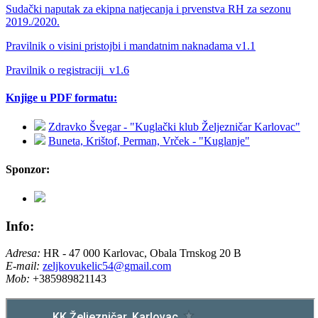
Sudački naputak za ekipna natjecanja i prvenstva RH za sezonu
2019./2020.
Pravilnik o visini pristojbi i mandatnim naknadama v1.1
Pravilnik o registraciji_v1.6
Knjige u PDF formatu:
Zdravko Švegar - "Kuglački klub Željezničar Karlovac"
Buneta, Krištof, Perman, Vrček - "Kuglanje"
Sponzor:
Info:
Adresa:
HR - 47 000 Karlovac, Obala Trnskog 20 B
E-mail:
zeljkovukelic54@gmail.com
Mob:
+385989821143