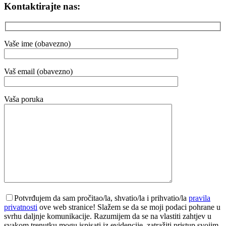
Kontaktirajte nas:
Vaše ime (obavezno)
Vaš email (obavezno)
Vaša poruka
Potvrđujem da sam pročitao/la, shvatio/la i prihvatio/la
pravila
privatnosti
ove web stranice! Slažem se da se moji podaci pohrane u
svrhu daljnje komunikacije. Razumijem da se na vlastiti zahtjev u
svakom trenutku mogu ispisati iz evidencije, zatražiti pristup svojim