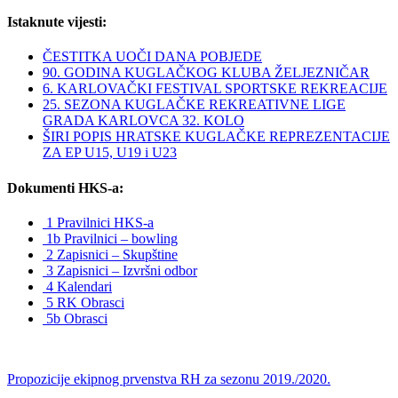
Istaknute vijesti:
ČESTITKA UOČI DANA POBJEDE
90. GODINA KUGLAČKOG KLUBA ŽELJEZNIČAR
6. KARLOVAČKI FESTIVAL SPORTSKE REKREACIJE
25. SEZONA KUGLAČKE REKREATIVNE LIGE
GRADA KARLOVCA 32. KOLO
ŠIRI POPIS HRATSKE KUGLAČKE REPREZENTACIJE
ZA EP U15, U19 i U23
Dokumenti HKS-a:
1 Pravilnici HKS-a
1b Pravilnici – bowling
2 Zapisnici – Skupštine
3 Zapisnici – Izvršni odbor
4 Kalendari
5 RK Obrasci
5b Obrasci
Propozicije ekipnog prvenstva RH za sezonu 2019./2020.