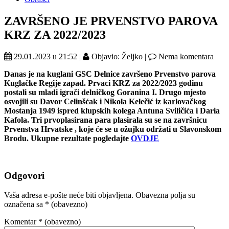
ZAVRŠENO JE PRVENSTVO PAROVA
KRZ ZA 2022/2023
29.01.2023 u 21:52 |
Objavio: Željko |
Nema komentara
Danas je na kuglani GSC Delnice završeno Prvenstvo parova
Kuglačke Regije zapad. Prvaci KRZ za 2022/2023 godinu
postali su mladi igrači delničkog Goranina I. Drugo mjesto
osvojili su Davor Celinšćak i Nikola Kelečić iz karlovačkog
Mostanja 1949 ispred klupskih kolega Antuna Sviličića i Daria
Kafola. Tri prvoplasirana para plasirala su se na završnicu
Prvenstva Hrvatske , koje će se u ožujku održati u Slavonskom
Brodu. Ukupne rezultate pogledajte
OVDJE
Odgovori
Vaša adresa e-pošte neće biti objavljena.
Obavezna polja su
označena sa
* (obavezno)
Komentar
* (obavezno)