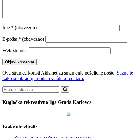
Ime
* (obavezno)
E-pošta
* (obavezno)
Web-stranica
Ova stranica koristi Akismet za smanjenje neželjene pošte.
Saznajte
kako se obrađuju podaci vaših komentara.
Pretraži
Kuglačka rekreativna liga Grada Karlovca
Istaknute vijesti: