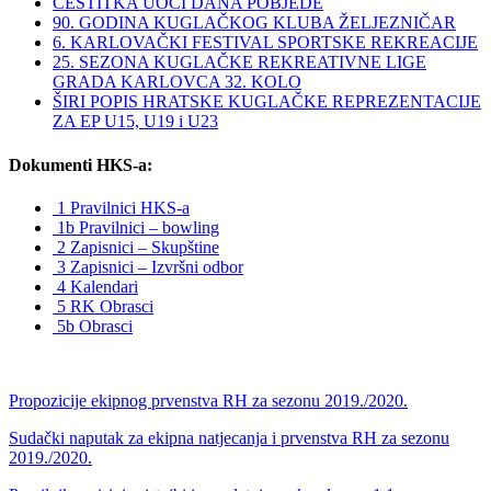
ČESTITKA UOČI DANA POBJEDE
90. GODINA KUGLAČKOG KLUBA ŽELJEZNIČAR
6. KARLOVAČKI FESTIVAL SPORTSKE REKREACIJE
25. SEZONA KUGLAČKE REKREATIVNE LIGE
GRADA KARLOVCA 32. KOLO
ŠIRI POPIS HRATSKE KUGLAČKE REPREZENTACIJE
ZA EP U15, U19 i U23
Dokumenti HKS-a:
1 Pravilnici HKS-a
1b Pravilnici – bowling
2 Zapisnici – Skupštine
3 Zapisnici – Izvršni odbor
4 Kalendari
5 RK Obrasci
5b Obrasci
Propozicije ekipnog prvenstva RH za sezonu 2019./2020.
Sudački naputak za ekipna natjecanja i prvenstva RH za sezonu
2019./2020.