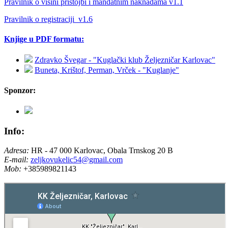
Pravilnik o visini pristojbi i mandatnim naknadama v1.1
Pravilnik o registraciji_v1.6
Knjige u PDF formatu:
Zdravko Švegar - "Kuglački klub Željezničar Karlovac"
Buneta, Krištof, Perman, Vrček - "Kuglanje"
Sponzor:
Info:
Adresa:
HR - 47 000 Karlovac, Obala Trnskog 20 B
E-mail:
zeljkovukelic54@gmail.com
Mob:
+385989821143