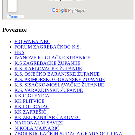
Poveznice
FIQ WNBA-NBC
FORUM ZAGREBAČKOG K.S.
HKS
IVANOVE KUGLAČKE STRANICE
K.S ZAGREBAČKE ŽUPANIJE
K.S. KARLOVAČKE ŽUPANIJE
K.S. OSJEČKO BARANJSKE ŽUPANIJE
K.S. PRIMORSKO GORANSKE ŽUPANIJE
K.S. SISAČKO-MOSLAVAČKE ŽUPANIJE
K.S. VARAŽDINSKE ŽUPANIJE
KK CIGLENICA
KK PLITVICE
KK POLICAJAC
KK ZAPREŠIĆ
KK ŽELJEZNIČAR ČAKOVEC
NACIONALNI SAVEZI
NIKOLA MAJNARIĆ
ZBOR KUGLAČKIH SUDACA GRADA OGULINA