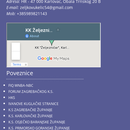
Adresa:
HR - 47 000 Karlovac, Obala Trnskog 20 B
E-mail:
zeljkovukelic54@gmail.com
Mob:
+385989821143
Poveznice
FIQ WNBA-NBC
FORUM ZAGREBAČKOG K.S.
HKS
IVANOVE KUGLAČKE STRANICE
K.S ZAGREBAČKE ŽUPANIJE
K.S. KARLOVAČKE ŽUPANIJE
K.S. OSJEČKO BARANJSKE ŽUPANIJE
K.S. PRIMORSKO GORANSKE ŽUPANIJE