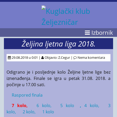
Izbornik
Željina ljetna liga 2018.
29.08.2018 u 0:01 |
Objavio: Z.Cegur |
Nema komentara
Odigrano je i posljednje kolo Željine ljetne lige bez
iznenađenja. Finale se igra u petak 31.08. 2018. a
počinje u 17.00 sati.
Raspored finala
7 kolo,
6 kolo,
5 kolo
,
4 kolo,
3
kolo,
2 kolo,
1 kolo