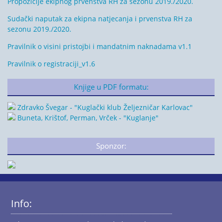
Propozicije ekipnog prvenstva RH za sezonu 2019./2020.
Sudački naputak za ekipna natjecanja i prvenstva RH za
sezonu 2019./2020.
Pravilnik o visini pristojbi i mandatnim naknadama v1.1
Pravilnik o registraciji_v1.6
Knjige u PDF formatu:
Zdravko Švegar - "Kuglački klub Željezničar Karlovac"
Buneta, Krištof, Perman, Vrček - "Kuglanje"
Sponzor:
Info: