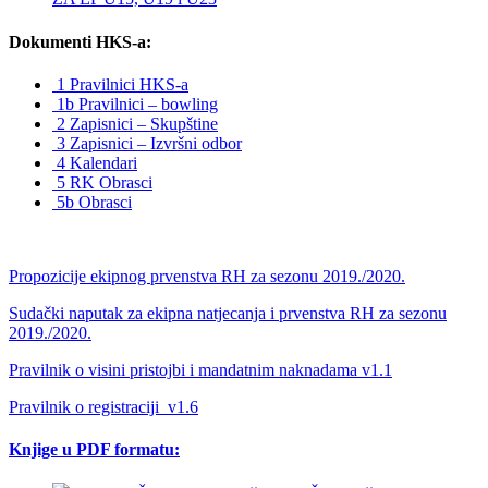
Dokumenti HKS-a:
1 Pravilnici HKS-a
1b Pravilnici – bowling
2 Zapisnici – Skupštine
3 Zapisnici – Izvršni odbor
4 Kalendari
5 RK Obrasci
5b Obrasci
Propozicije ekipnog prvenstva RH za sezonu 2019./2020.
Sudački naputak za ekipna natjecanja i prvenstva RH za sezonu
2019./2020.
Pravilnik o visini pristojbi i mandatnim naknadama v1.1
Pravilnik o registraciji_v1.6
Knjige u PDF formatu: