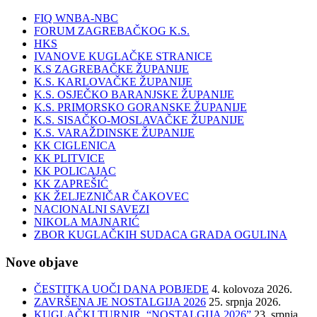
FIQ WNBA-NBC
FORUM ZAGREBAČKOG K.S.
HKS
IVANOVE KUGLAČKE STRANICE
K.S ZAGREBAČKE ŽUPANIJE
K.S. KARLOVAČKE ŽUPANIJE
K.S. OSJEČKO BARANJSKE ŽUPANIJE
K.S. PRIMORSKO GORANSKE ŽUPANIJE
K.S. SISAČKO-MOSLAVAČKE ŽUPANIJE
K.S. VARAŽDINSKE ŽUPANIJE
KK CIGLENICA
KK PLITVICE
KK POLICAJAC
KK ZAPREŠIĆ
KK ŽELJEZNIČAR ČAKOVEC
NACIONALNI SAVEZI
NIKOLA MAJNARIĆ
ZBOR KUGLAČKIH SUDACA GRADA OGULINA
Nove objave
ČESTITKA UOČI DANA POBJEDE
4. kolovoza 2026.
ZAVRŠENA JE NOSTALGIJA 2026
25. srpnja 2026.
KUGLAČKI TURNIR “NOSTALGIJA 2026”
23. srpnja