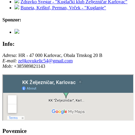
Zdravko Švegar - "Kuglački klub Željezničar Karlovac"
Buneta, Krištof, Perman, Vrček - "Kuglanje"
Sponzor:
Info:
Adresa:
HR - 47 000 Karlovac, Obala Trnskog 20 B
E-mail:
zeljkovukelic54@gmail.com
Mob:
+385989821143
Poveznice