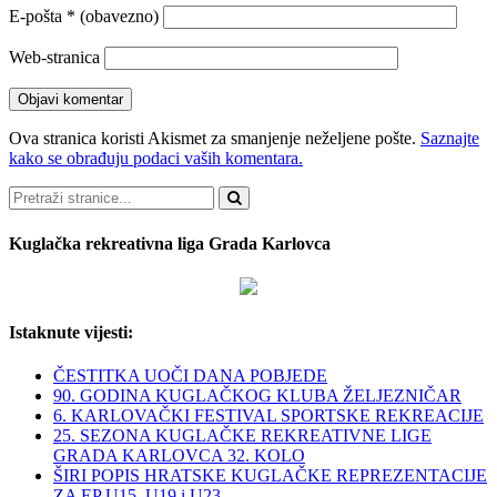
E-pošta
* (obavezno)
Web-stranica
Ova stranica koristi Akismet za smanjenje neželjene pošte.
Saznajte
kako se obrađuju podaci vaših komentara.
Pretraži
Kuglačka rekreativna liga Grada Karlovca
Istaknute vijesti:
ČESTITKA UOČI DANA POBJEDE
90. GODINA KUGLAČKOG KLUBA ŽELJEZNIČAR
6. KARLOVAČKI FESTIVAL SPORTSKE REKREACIJE
25. SEZONA KUGLAČKE REKREATIVNE LIGE
GRADA KARLOVCA 32. KOLO
ŠIRI POPIS HRATSKE KUGLAČKE REPREZENTACIJE
ZA EP U15, U19 i U23