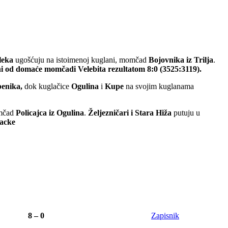
leka
ugošćuju na istoimenoj kuglani, momčad
Bojovnika iz Trilja
.
eni od domaće momčadi
Velebita
rezultatom 8:0 (3525:3119).
benika,
dok kuglačice
Ogulina
i
Kupe
na svojim kuglanama
omčad
Policajca iz Ogulina
.
Željezničari i Stara Hiža
putuju u
acke
8 – 0
Zapisnik