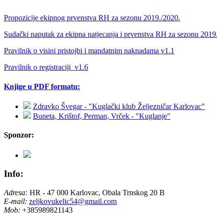
Propozicije ekipnog prvenstva RH za sezonu 2019./2020.
Sudački naputak za ekipna natjecanja i prvenstva RH za sezonu 2019
Pravilnik o visini pristojbi i mandatnim naknadama v1.1
Pravilnik o registraciji_v1.6
Knjige u PDF formatu:
Zdravko Švegar - "Kuglački klub Željezničar Karlovac"
Buneta, Krištof, Perman, Vrček - "Kuglanje"
Sponzor:
Info:
Adresa:
HR - 47 000 Karlovac, Obala Trnskog 20 B
E-mail:
zeljkovukelic54@gmail.com
Mob:
+385989821143