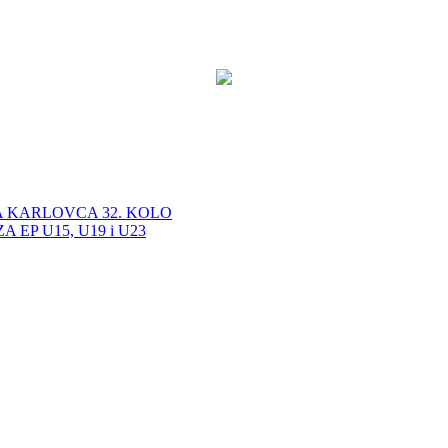
A KARLOVCA 32. KOLO
EP U15, U19 i U23