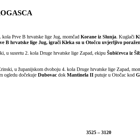
ROGASCA
. kola Prve B hrvatske lige Jug, momčad
Korane iz Slunja
. Kuglači
K
e B hrvatske lige Jug, igrači
Kleka
su u Otočcu uvjerljivo poraž
, u susretu 2. kola Druge hrvatske lige Zapad, ekipu
Šubićevca iz Ši
rinski, u županijskom dvoboju 4. kola Druge hrvatske lige Zapad, m
m ogledu dočekuje
Dubovac
dok
Mantinela II
putuje u Otočac kod
G
3525 – 3120