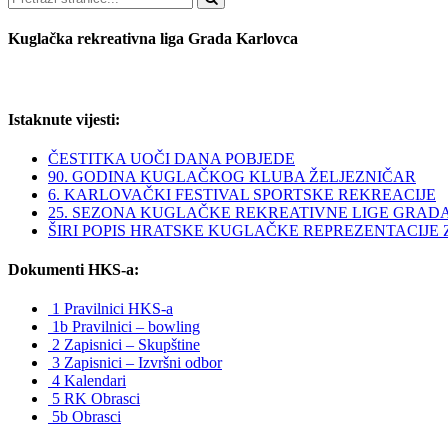
Kuglačka rekreativna liga Grada Karlovca
Istaknute vijesti:
ČESTITKA UOČI DANA POBJEDE
90. GODINA KUGLAČKOG KLUBA ŽELJEZNIČAR
6. KARLOVAČKI FESTIVAL SPORTSKE REKREACIJE
25. SEZONA KUGLAČKE REKREATIVNE LIGE GRAD
ŠIRI POPIS HRATSKE KUGLAČKE REPREZENTACIJE ZA 
Dokumenti HKS-a:
1 Pravilnici HKS-a
1b Pravilnici – bowling
2 Zapisnici – Skupštine
3 Zapisnici – Izvršni odbor
4 Kalendari
5 RK Obrasci
5b Obrasci