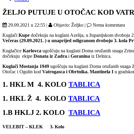
ŽELJO PUTUJE U OTOČAC KOD VAT
29.09.2021 u 22:55 |
Objavio: Željko |
Nema komentara
Kuglači
Kupe
dočekuju na kuglani Azelija, u županijskom dvoboju 2
Večeras (29.09.2021. ) u unaprijed odigranom dvoboju 3. kola Prv
Kuglačice
Karlovca
ugošćuju na kuglani Doma oružanih snaga Zrinski
dočekuju ekipe
Donata iz Zadra
.i
Goranina
iz Delnica.
Kuglači Mostanja 1949
ugošćuju na kuglani Doma oružanih snaga Z
Otočac i Ogulin kod
Vatrogasca i Obrtnika. Mantinela I
u gradsko
1. HKL M 4. KOLO
TABLICA
1. HKL Ž 4. KOLO
TABLICA
1.B HKLJ 2. KOLO
TABLICA
VELEBIT – KLEK 3. Kolo