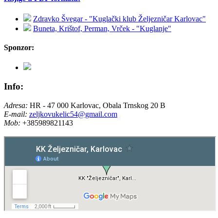
Zdravko Švegar - "Kuglački klub Željezničar Karlovac"
Buneta, Krištof, Perman, Vrček - "Kuglanje"
Sponzor:
Info:
Adresa:
HR - 47 000 Karlovac, Obala Trnskog 20 B
E-mail:
zeljkovukelic54@gmail.com
Mob:
+385989821143