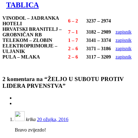
TABLICA
VINODOL – JADRANKA
6 – 2
3237 – 2974
HOTELI
HRVATSKI BRANITELJ –
7 – 1
3182 – 2989
zapisnik
GROBNIČAN RB
TELEKOM – ZLOBIN
1 – 7
3141 – 3374
zapisnik
ELEKTROPRIMORJE –
2 – 6
3171 – 3186
zapisnik
ULJANIK
PULA – MLAKA
2 – 6
3117 – 3209
zapisnik
2
komentara na “ŽELJO U SUBOTU PROTIV
LIDERA PRVENSTVA”
krlka
20 ožujka, 2016
Bravo zvijezdo!