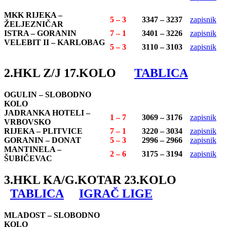
MKK RIJEKA –
5 – 3
3347 – 3237
zapisnik
ŽELJEZNIČAR
ISTRA – GORANIN
7 – 1
3401 – 3226
zapisnik
VELEBIT II – KARLOBAG
5 – 3
3110 – 3103
zapisnik
2.HKL Z/J 17.KOLO
TABLICA
OGULIN – SLOBODNO
KOLO
JADRANKA HOTELI –
1 – 7
3069 – 3176
zapisnik
VRBOVSKO
RIJEKA – PLITVICE
7 – 1
3220 – 3034
zapisnik
GORANIN – DONAT
5 – 3
2996 – 2966
zapisnik
MANTINELA –
2 – 6
3175 – 3194
zapisnik
ŠUBIČEVAC
3.HKL KA/G.KOTAR 23.KOLO
TABLICA
IGRAČ LIGE
MLADOST – SLOBODNO
KOLO