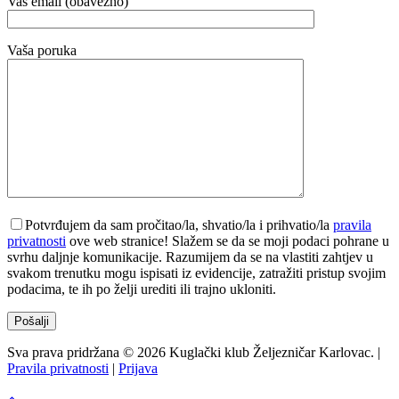
Vaš email (obavezno)
Vaša poruka
Potvrđujem da sam pročitao/la, shvatio/la i prihvatio/la
pravila
privatnosti
ove web stranice! Slažem se da se moji podaci pohrane u
svrhu daljnje komunikacije. Razumijem da se na vlastiti zahtjev u
svakom trenutku mogu ispisati iz evidencije, zatražiti pristup svojim
podacima, te ih po želji urediti ili trajno ukloniti.
Sva prava pridržana © 2026 Kuglački klub Željezničar Karlovac. |
Pravila privatnosti
|
Prijava