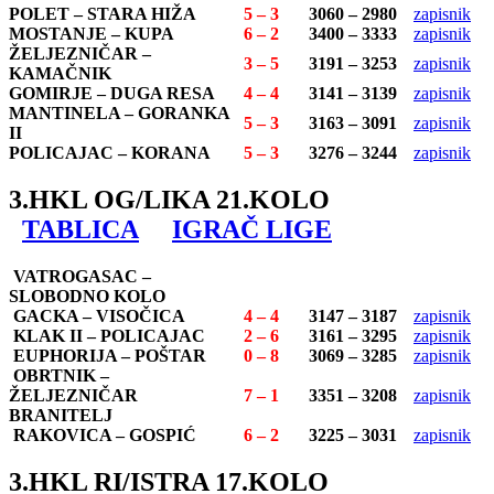
POLET – STARA HIŽA
5 – 3
3060 – 2980
zapisnik
MOSTANJE – KUPA
6 – 2
3400 – 3333
zapisnik
ŽELJEZNIČAR –
3 – 5
3191 – 3253
zapisnik
KAMAČNIK
GOMIRJE – DUGA RESA
4 – 4
3141 – 3139
zapisnik
MANTINELA – GORANKA
5 – 3
3163 – 3091
zapisnik
II
POLICAJAC – KORANA
5 – 3
3276 – 3244
zapisnik
3.HKL OG/LIKA 21.KOLO
TABLICA
IGRAČ LIGE
VATROGASAC –
SLOBODNO KOLO
GACKA – VISOČICA
4 – 4
3147 – 3187
zapisnik
KLAK II – POLICAJAC
2 – 6
3161 – 3295
zapisnik
EUPHORIJA – POŠTAR
0 – 8
3069 – 3285
zapisnik
OBRTNIK –
ŽELJEZNIČAR
7 – 1
3351 – 3208
zapisnik
BRANITELJ
RAKOVICA – GOSPIĆ
6 – 2
3225 – 3031
zapisnik
3.HKL RI/ISTRA 17.KOLO