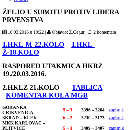
ŽELJO U SUBOTU PROTIV LIDERA
PRVENSTVA
18.03.2016 u 10:22 |
Objavio: Z.Cegur |
2 komentara
1.HKL-M-22.KOLO
1.HKL-
Ž-18.KOLO
RASPORED UTAKMICA HKRZ
19./20.03.2016.
2.HKLZ 21.KOLO
TABLICA
KOMENTAR KOLA MGB
GORANKA –
5 – 3
3396 – 3264
zapisnik
CRIKVENICA
SKRAD – KLEK
6 – 2
3230 – 3173
zapisnik
MKK KARLOVAC –
PLITVICE
5 – 3
3409 – 3407
zapisnik