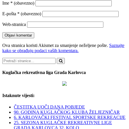
Ime
* (obavezno)
E-pošta
* (obavezno)
Web-stranica
Ova stranica koristi Akismet za smanjenje neželjene pošte.
Saznajte
kako se obrađuju podaci vaših komentara.
Pretraži
Kuglačka rekreativna liga Grada Karlovca
Istaknute vijesti:
ČESTITKA UOČI DANA POBJEDE
90. GODINA KUGLAČKOG KLUBA ŽELJEZNIČAR
6. KARLOVAČKI FESTIVAL SPORTSKE REKREACIJE
25. SEZONA KUGLAČKE REKREATIVNE LIGE
GRADA KARLOVCA 32. KOLO