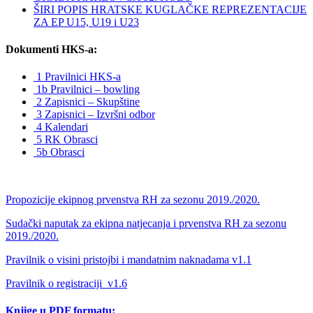
ŠIRI POPIS HRATSKE KUGLAČKE REPREZENTACIJE
ZA EP U15, U19 i U23
Dokumenti HKS-a:
1 Pravilnici HKS-a
1b Pravilnici – bowling
2 Zapisnici – Skupštine
3 Zapisnici – Izvršni odbor
4 Kalendari
5 RK Obrasci
5b Obrasci
Propozicije ekipnog prvenstva RH za sezonu 2019./2020.
Sudački naputak za ekipna natjecanja i prvenstva RH za sezonu
2019./2020.
Pravilnik o visini pristojbi i mandatnim naknadama v1.1
Pravilnik o registraciji_v1.6
Knjige u PDF formatu: