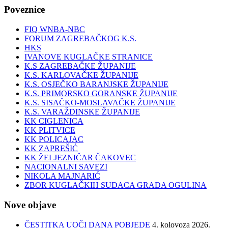
Poveznice
FIQ WNBA-NBC
FORUM ZAGREBAČKOG K.S.
HKS
IVANOVE KUGLAČKE STRANICE
K.S ZAGREBAČKE ŽUPANIJE
K.S. KARLOVAČKE ŽUPANIJE
K.S. OSJEČKO BARANJSKE ŽUPANIJE
K.S. PRIMORSKO GORANSKE ŽUPANIJE
K.S. SISAČKO-MOSLAVAČKE ŽUPANIJE
K.S. VARAŽDINSKE ŽUPANIJE
KK CIGLENICA
KK PLITVICE
KK POLICAJAC
KK ZAPREŠIĆ
KK ŽELJEZNIČAR ČAKOVEC
NACIONALNI SAVEZI
NIKOLA MAJNARIĆ
ZBOR KUGLAČKIH SUDACA GRADA OGULINA
Nove objave
ČESTITKA UOČI DANA POBJEDE
4. kolovoza 2026.