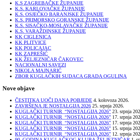
K.S ZAGREBAČKE ŽUPANIJE
K.S. KARLOVAČKE ŽUPANIJE
K.S. OSJEČKO BARANJSKE ŽUPANIJE
K.S. PRIMORSKO GORANSKE ŽUPANIJE
K.S. SISAČKO-MOSLAVAČKE ŽUPANIJE
K.S. VARAŽDINSKE ŽUPANIJE
KK CIGLENICA
KK PLITVICE
KK POLICAJAC
KK ZAPREŠIĆ
KK ŽELJEZNIČAR ČAKOVEC
NACIONALNI SAVEZI
NIKOLA MAJNARIĆ
ZBOR KUGLAČKIH SUDACA GRADA OGULINA
Nove objave
ČESTITKA UOČI DANA POBJEDE
4. kolovoza 2026.
ZAVRŠENA JE NOSTALGIJA 2026
25. srpnja 2026.
KUGLAČKI TURNIR “NOSTALGIJA 2026”
23. srpnja 20
KUGLAČKI TURNIR “NOSTALGIJA 2026”
17. srpnja 20
KUGLAČKI TURNIR “NOSTALGIJA 2026”
17. srpnja 20
KUGLAČKI TURNIR “NOSTALGIJA 2026”
15. srpnja 20
KUGLAČKI TURNIR “NOSTALGIJA 2026”
12. srpnja 20
90. GODINA KUGLAČKOG KLUBA ŽELJEZNIČAR
1. s