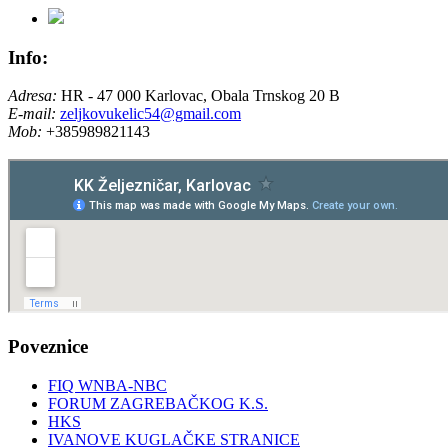
Info:
Adresa:
HR - 47 000 Karlovac, Obala Trnskog 20 B
E-mail:
zeljkovukelic54@gmail.com
Mob:
+385989821143
Poveznice
FIQ WNBA-NBC
FORUM ZAGREBAČKOG K.S.
HKS
IVANOVE KUGLAČKE STRANICE