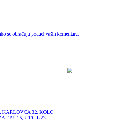
ako se obrađuju podaci vaših komentara.
A KARLOVCA 32. KOLO
EP U15, U19 i U23