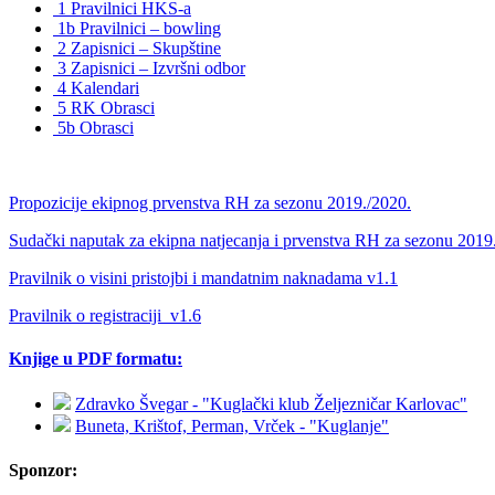
1 Pravilnici HKS-a
1b Pravilnici – bowling
2 Zapisnici – Skupštine
3 Zapisnici – Izvršni odbor
4 Kalendari
5 RK Obrasci
5b Obrasci
Propozicije ekipnog prvenstva RH za sezonu 2019./2020.
Sudački naputak za ekipna natjecanja i prvenstva RH za sezonu 2019
Pravilnik o visini pristojbi i mandatnim naknadama v1.1
Pravilnik o registraciji_v1.6
Knjige u PDF formatu:
Zdravko Švegar - "Kuglački klub Željezničar Karlovac"
Buneta, Krištof, Perman, Vrček - "Kuglanje"
Sponzor: