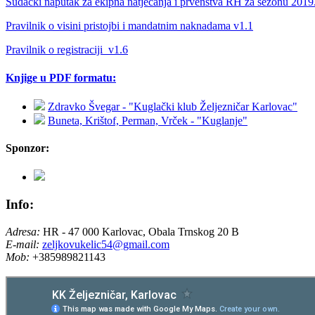
Sudački naputak za ekipna natjecanja i prvenstva RH za sezonu 2019
Pravilnik o visini pristojbi i mandatnim naknadama v1.1
Pravilnik o registraciji_v1.6
Knjige u PDF formatu:
Zdravko Švegar - "Kuglački klub Željezničar Karlovac"
Buneta, Krištof, Perman, Vrček - "Kuglanje"
Sponzor:
Info:
Adresa:
HR - 47 000 Karlovac, Obala Trnskog 20 B
E-mail:
zeljkovukelic54@gmail.com
Mob:
+385989821143