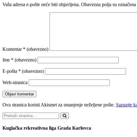
Vaša adresa e-pošte neće biti objavljena.
Obavezna polja su označena
Komentar
* (obavezno)
Ime
* (obavezno)
E-pošta
* (obavezno)
Web-stranica
Ova stranica koristi Akismet za smanjenje neželjene pošte.
Saznajte k
Pretraži
Kuglačka rekreativna liga Grada Karlovca