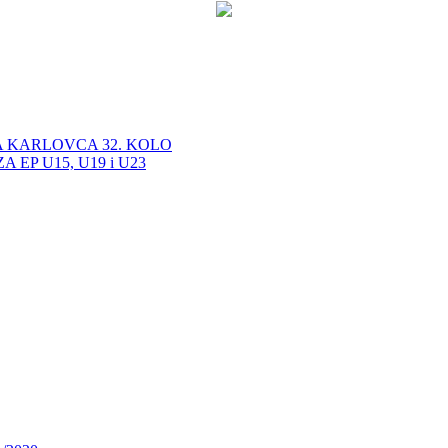
A KARLOVCA 32. KOLO
EP U15, U19 i U23