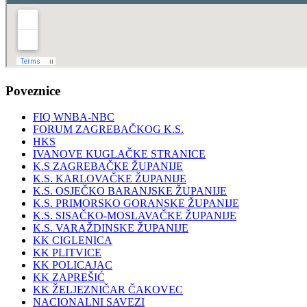
Poveznice
FIQ WNBA-NBC
FORUM ZAGREBAČKOG K.S.
HKS
IVANOVE KUGLAČKE STRANICE
K.S ZAGREBAČKE ŽUPANIJE
K.S. KARLOVAČKE ŽUPANIJE
K.S. OSJEČKO BARANJSKE ŽUPANIJE
K.S. PRIMORSKO GORANSKE ŽUPANIJE
K.S. SISAČKO-MOSLAVAČKE ŽUPANIJE
K.S. VARAŽDINSKE ŽUPANIJE
KK CIGLENICA
KK PLITVICE
KK POLICAJAC
KK ZAPREŠIĆ
KK ŽELJEZNIČAR ČAKOVEC
NACIONALNI SAVEZI