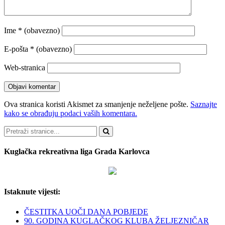
Ime
* (obavezno)
E-pošta
* (obavezno)
Web-stranica
Ova stranica koristi Akismet za smanjenje neželjene pošte.
Saznajte
kako se obrađuju podaci vaših komentara.
Pretraži
Kuglačka rekreativna liga Grada Karlovca
Istaknute vijesti:
ČESTITKA UOČI DANA POBJEDE
90. GODINA KUGLAČKOG KLUBA ŽELJEZNIČAR