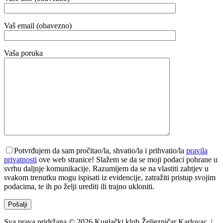
Vaš email (obavezno)
Vaša poruka
Potvrđujem da sam pročitao/la, shvatio/la i prihvatio/la
pravila
privatnosti
ove web stranice! Slažem se da se moji podaci pohrane u
svrhu daljnje komunikacije. Razumijem da se na vlastiti zahtjev u
svakom trenutku mogu ispisati iz evidencije, zatražiti pristup svojim
podacima, te ih po želji urediti ili trajno ukloniti.
Sva prava pridržana © 2026 Kuglački klub Željezničar Karlovac. |