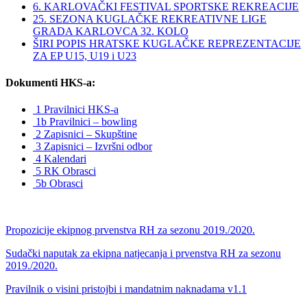
6. KARLOVAČKI FESTIVAL SPORTSKE REKREACIJE
25. SEZONA KUGLAČKE REKREATIVNE LIGE
GRADA KARLOVCA 32. KOLO
ŠIRI POPIS HRATSKE KUGLAČKE REPREZENTACIJE
ZA EP U15, U19 i U23
Dokumenti HKS-a:
1 Pravilnici HKS-a
1b Pravilnici – bowling
2 Zapisnici – Skupštine
3 Zapisnici – Izvršni odbor
4 Kalendari
5 RK Obrasci
5b Obrasci
Propozicije ekipnog prvenstva RH za sezonu 2019./2020.
Sudački naputak za ekipna natjecanja i prvenstva RH za sezonu
2019./2020.
Pravilnik o visini pristojbi i mandatnim naknadama v1.1