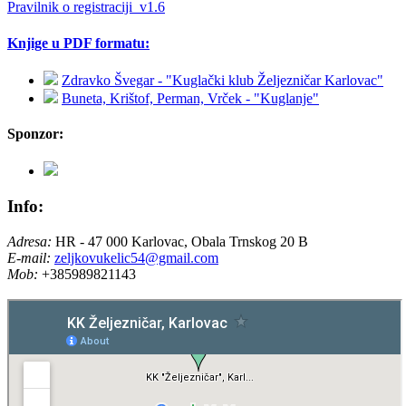
Pravilnik o registraciji_v1.6
Knjige u PDF formatu:
Zdravko Švegar - "Kuglački klub Željezničar Karlovac"
Buneta, Krištof, Perman, Vrček - "Kuglanje"
Sponzor:
Info:
Adresa:
HR - 47 000 Karlovac, Obala Trnskog 20 B
E-mail:
zeljkovukelic54@gmail.com
Mob:
+385989821143