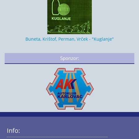
Buneta, Krištof, Perman, Vrček - "Kuglanje"
Sponzor:
Info: