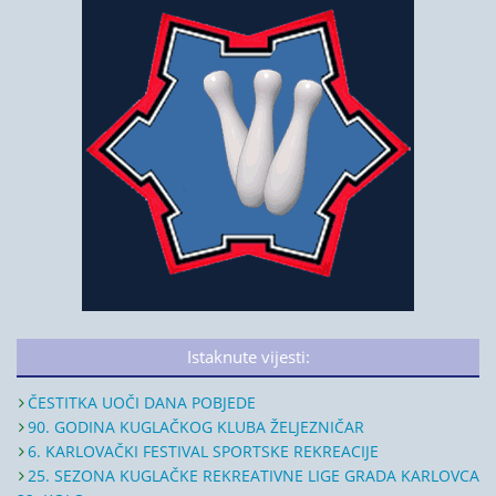
Istaknute vijesti:
ČESTITKA UOČI DANA POBJEDE
90. GODINA KUGLAČKOG KLUBA ŽELJEZNIČAR
6. KARLOVAČKI FESTIVAL SPORTSKE REKREACIJE
25. SEZONA KUGLAČKE REKREATIVNE LIGE GRADA KARLOVCA