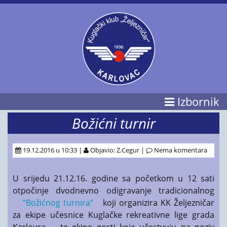
Izbornik
Božićni turnir
19.12.2016 u 10:33 |
Objavio: Z.Cegur |
Nema komentara
U srijedu 21.12.16. godine sa početkom u 12 sati
otpočinje dvodnevno odigravanje tradicionalnog
“Božićnog turnira”
koji organizira KK Željezničar
za ekipe učesnice Kuglačke rekreativne lige grada
Karlovca , te ekipe gosti koje učestvuju na poziv