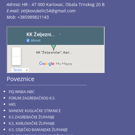
Adresa:
HR - 47 000 Karlovac, Obala Trnskog 20 B
E-mail:
zeljkovukelic54@gmail.com
Mob:
+385989821143
Poveznice
FIQ WNBA-NBC
FORUM ZAGREBAČKOG K.S.
HKS
IVANOVE KUGLAČKE STRANICE
K.S ZAGREBAČKE ŽUPANIJE
K.S. KARLOVAČKE ŽUPANIJE
K.S. OSJEČKO BARANJSKE ŽUPANIJE