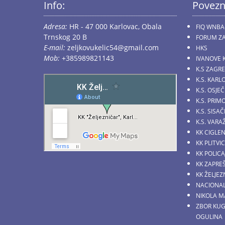
Info:
Povezn
Adresa:
HR - 47 000 Karlovac, Obala
FIQ WNBA
Trnskog 20 B
FORUM ZA
E-mail:
zeljkovukelic54@gmail.com
HKS
Mob:
+385989821143
IVANOVE 
K.S ZAGR
K.S. KARL
K.S. OSJE
K.S. PRI
K.S. SIS
K.S. VARA
KK CIGLE
KK PLITVI
KK POLICA
KK ZAPRE
KK ŽELJE
NACIONAL
NIKOLA M
ZBOR KU
OGULINA