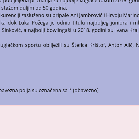
 su podijeljena priznanja za najbolje kuglače tokom 2018. god
sa stažom duljim od 50 godina.
nkurenciji zasluženo su pripale Ani Jambrović i Hrvoju Marin
rka dok Luka Požega je odnio titulu najboljeg juniora i m
Sinković, a najbolji bowlingaši u 2018. godini su Ivana Kraj
uglačkom sportu obilježili su Štefica Krištof, Anton Alić, N
bavezna polja su označena sa
* (obavezno)