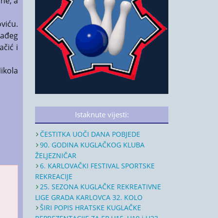
ine, a
oviću.
lađeg
ačić i
ikola
Istaknute vijesti:
ČESTITKA UOČI DANA POBJEDE
90. GODINA KUGLAČKOG KLUBA
ŽELJEZNIČAR
6. KARLOVAČKI FESTIVAL SPORTSKE
REKREACIJE
25. SEZONA KUGLAČKE REKREATIVNE
LIGE GRADA KARLOVCA 32. KOLO
ŠIRI POPIS HRATSKE KUGLAČKE