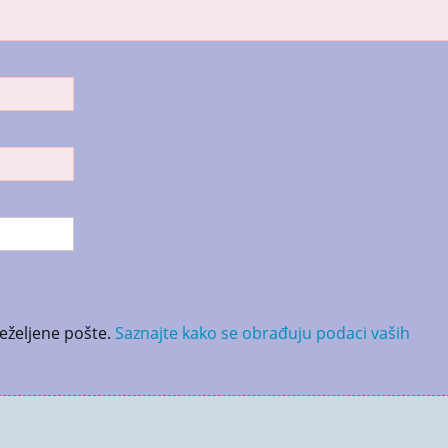
neželjene pošte.
Saznajte kako se obrađuju podaci vaših