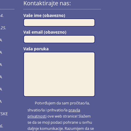
Kontaktirajte nas:
4.
Vaše ime (obavezno)
25.
Vaš email (obavezno)
A
Vaša poruka
A
A
A
A
A
Potvrđujem da sam pročitao/la,
shvatio/la i prihvatio/la
pravila
TSKE
privatnosti
ove web stranice! Slažem
se da se moji podaci pohrane u svrhu
6.
daljnje komunikacije. Razumijem da se