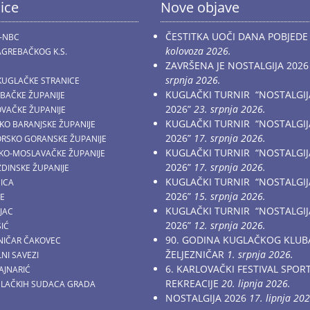
ice
Nove objave
ČESTITKA UOČI DANA POBJEDE
-NBC
kolovoza 2026.
GREBAČKOG K.S.
ZAVRŠENA JE NOSTALGIJA 2026
srpnja 2026.
KUGLAČKE STRANICE
KUGLAČKI TURNIR “NOSTALGIJ
EBAČKE ŽUPANIJE
2026”
23. srpnja 2026.
OVAČKE ŽUPANIJE
KUGLAČKI TURNIR “NOSTALGIJ
ČKO BARANJSKE ŽUPANIJE
2026”
17. srpnja 2026.
MORSKO GORANSKE ŽUPANIJE
KUGLAČKI TURNIR “NOSTALGIJ
AČKO-MOSLAVAČKE ŽUPANIJE
2026”
17. srpnja 2026.
ŽDINSKE ŽUPANIJE
KUGLAČKI TURNIR “NOSTALGIJ
NICA
2026”
15. srpnja 2026.
CE
KUGLAČKI TURNIR “NOSTALGIJ
JAC
2026”
12. srpnja 2026.
ŠIĆ
90. GODINA KUGLAČKOG KLUB
ZNIČAR ČAKOVEC
ŽELJEZNIČAR
1. srpnja 2026.
NI SAVEZI
6. KARLOVAČKI FESTIVAL SPOR
AJNARIĆ
REKREACIJE
20. lipnja 2026.
GLAČKIH SUDACA GRADA
NOSTALGIJA 2026
17. lipnja 202