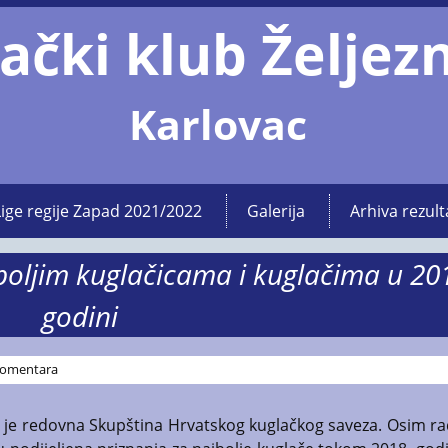
ački klub Željez
Karlovac
Lige regije Zapad 2021/2022
Galerija
Arhiva rezult
boljim kuglačicama i kuglačima u 20
godini
omentara
 je redovna Skupština Hrvatskog kuglačkog saveza. Osim r