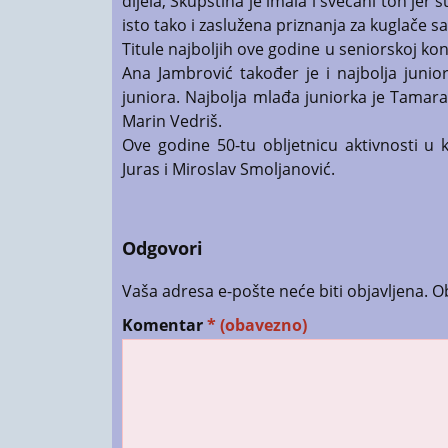
dijela, Skupština je imala i svečani ton jer
isto tako i zaslužena priznanja za kuglače 
Titule najboljih ove godine u seniorskoj ko
Ana Jambrović također je i najbolja junio
juniora. Najbolja mlađa juniorka je Tamara 
Marin Vedriš.
Ove godine 50-tu obljetnicu aktivnosti u k
Juras i Miroslav Smoljanović.
Odgovori
Vaša adresa e-pošte neće biti objavljena.
O
Komentar
* (obavezno)