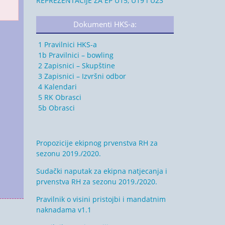
REPREZENTACIJE ZA EP U15, U19 i U23
Dokumenti HKS-a:
1 Pravilnici HKS-a
1b Pravilnici – bowling
2 Zapisnici – Skupštine
3 Zapisnici – Izvršni odbor
4 Kalendari
5 RK Obrasci
5b Obrasci
Propozicije ekipnog prvenstva RH za
sezonu 2019./2020.
Sudački naputak za ekipna natjecanja i
prvenstva RH za sezonu 2019./2020.
Pravilnik o visini pristojbi i mandatnim
naknadama v1.1