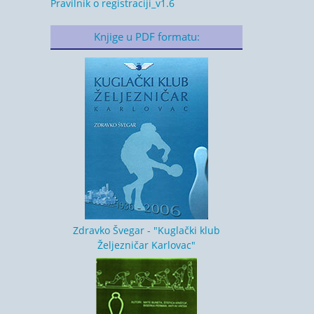
Pravilnik o registraciji_v1.6
Knjige u PDF formatu:
Zdravko Švegar - "Kuglački klub
Željezničar Karlovac"