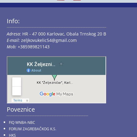
Info:
Adresa:
HR - 47 000 Karlovac, Obala Trnskog 20 B
E-mail:
zeljkovukelic54@gmail.com
Mob:
+385989821143
Poveznice
FIQ WNBA-NBC
FORUM ZAGREBAČKOG K.S.
HKS