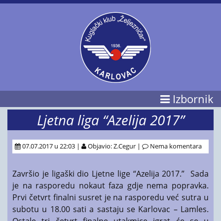
Izbornik
Ljetna liga “Azelija 2017”
07.07.2017 u 22:03 |
Objavio: Z.Cegur |
Nema komentara
Završio je ligaški dio Ljetne lige “Azelija 2017.” Sada
je na rasporedu nokaut faza gdje nema popravka.
Prvi četvrt finalni susret je na rasporedu već sutra u
subotu u 18.00 sati a sastaju se Karlovac – Lamles.
Ostale tri četvrt finalne utakmice igrat će se u