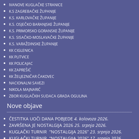
IVANOVE KUGLAČKE STRANICE
K.S ZAGREBAČKE ŽUPANIJE
K.S. KARLOVAČKE ŽUPANIJE
K.S. OSJEČKO BARANJSKE ŽUPANIJE
K.S. PRIMORSKO GORANSKE ŽUPANIJE
K.S. SISAČKO-MOSLAVAČKE ŽUPANIJE
K.S. VARAŽDINSKE ŽUPANIJE
KK CIGLENICA
KK PLITVICE
KK POLICAJAC
KK ZAPREŠIĆ
KK ŽELJEZNIČAR ČAKOVEC
NACIONALNI SAVEZI
NIKOLA MAJNARIĆ
ZBOR KUGLAČKIH SUDACA GRADA OGULINA
Nove objave
ČESTITKA UOČI DANA POBJEDE
4. kolovoza 2026.
ZAVRŠENA JE NOSTALGIJA 2026
25. srpnja 2026.
KUGLAČKI TURNIR “NOSTALGIJA 2026”
23. srpnja 2026.
KUGLAČKI TURNIR “NOSTALGIJA 2026”
17. srpnja 2026.