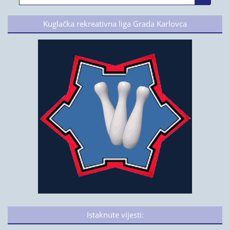
Kuglačka rekreativna liga Grada Karlovca
Istaknute vijesti: