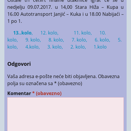
nedjelju 09.07.2017. u 14,00 Stara Hiža – Kupa u
16.00 Autotransport Janjić – Kuka i u 18.00 Nabijaći –
1 po 1.
13..kolo
,
12. kolo,
11. kolo,
10.
kolo,
9. kolo,
8. kolo,
7. kolo,
6. kolo,
5.
kolo,
4.kolo,
3. kolo,
2. kolo,
1.kolo
Odgovori
Vaša adresa e-pošte neće biti objavljena.
Obavezna
polja su označena sa
* (obavezno)
Komentar
* (obavezno)