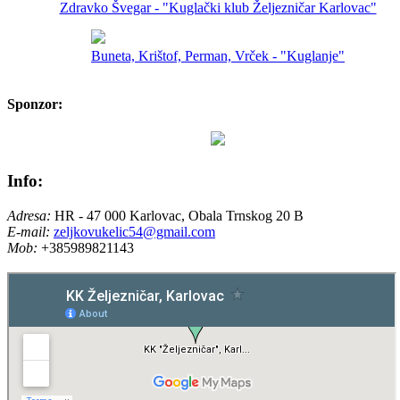
Zdravko Švegar - "Kuglački klub Željezničar Karlovac"
Buneta, Krištof, Perman, Vrček - "Kuglanje"
Sponzor:
Info:
Adresa:
HR - 47 000 Karlovac, Obala Trnskog 20 B
E-mail:
zeljkovukelic54@gmail.com
Mob:
+385989821143