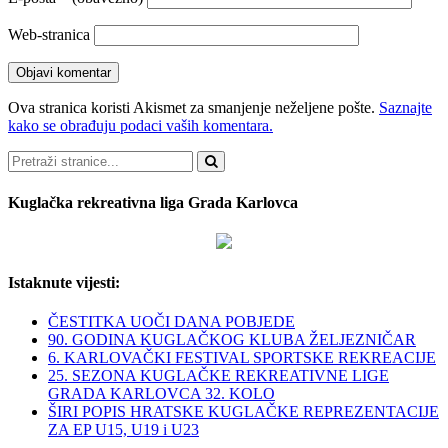
Web-stranica
Ova stranica koristi Akismet za smanjenje neželjene pošte.
Saznajte
kako se obrađuju podaci vaših komentara.
Pretraži
Kuglačka rekreativna liga Grada Karlovca
Istaknute vijesti:
ČESTITKA UOČI DANA POBJEDE
90. GODINA KUGLAČKOG KLUBA ŽELJEZNIČAR
6. KARLOVAČKI FESTIVAL SPORTSKE REKREACIJE
25. SEZONA KUGLAČKE REKREATIVNE LIGE
GRADA KARLOVCA 32. KOLO
ŠIRI POPIS HRATSKE KUGLAČKE REPREZENTACIJE
ZA EP U15, U19 i U23