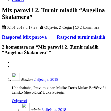
Mix parovi i 2. Turnir mladih “Angelina
Škalamera”
02.01.2018 u 17:28 |
Objavio: Z.Cegur |
2 komentara
Raspored Mix parova
Raspored turnir mladih
2
komentara na “Mix parovi i 2. Turnir mladih
“Angelina Škalamera””
džidžan
2 siječnja, 2018
Hahahahaha, Pravi mix par. Muško Doris Mulac Božičević i
žensko (djevojčica) Luka Požega.
Odgovori
admin
3 siječnja, 2018