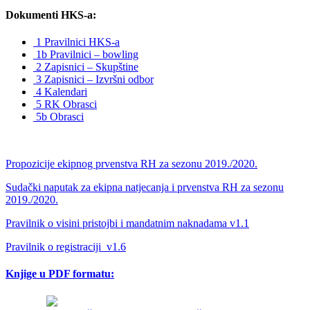
Dokumenti HKS-a:
1 Pravilnici HKS-a
1b Pravilnici – bowling
2 Zapisnici – Skupštine
3 Zapisnici – Izvršni odbor
4 Kalendari
5 RK Obrasci
5b Obrasci
Propozicije ekipnog prvenstva RH za sezonu 2019./2020.
Sudački naputak za ekipna natjecanja i prvenstva RH za sezonu
2019./2020.
Pravilnik o visini pristojbi i mandatnim naknadama v1.1
Pravilnik o registraciji_v1.6
Knjige u PDF formatu: