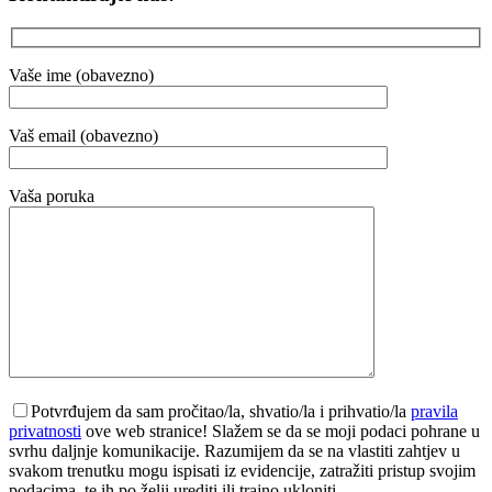
Vaše ime (obavezno)
Vaš email (obavezno)
Vaša poruka
Potvrđujem da sam pročitao/la, shvatio/la i prihvatio/la
pravila
privatnosti
ove web stranice! Slažem se da se moji podaci pohrane u
svrhu daljnje komunikacije. Razumijem da se na vlastiti zahtjev u
svakom trenutku mogu ispisati iz evidencije, zatražiti pristup svojim
podacima, te ih po želji urediti ili trajno ukloniti.