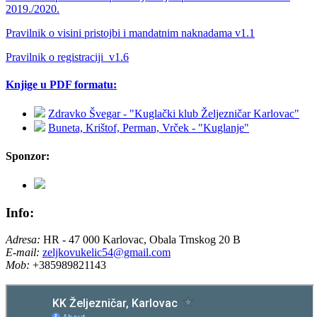
2019./2020.
Pravilnik o visini pristojbi i mandatnim naknadama v1.1
Pravilnik o registraciji_v1.6
Knjige u PDF formatu:
Zdravko Švegar - "Kuglački klub Željezničar Karlovac"
Buneta, Krištof, Perman, Vrček - "Kuglanje"
Sponzor:
Info:
Adresa:
HR - 47 000 Karlovac, Obala Trnskog 20 B
E-mail:
zeljkovukelic54@gmail.com
Mob:
+385989821143