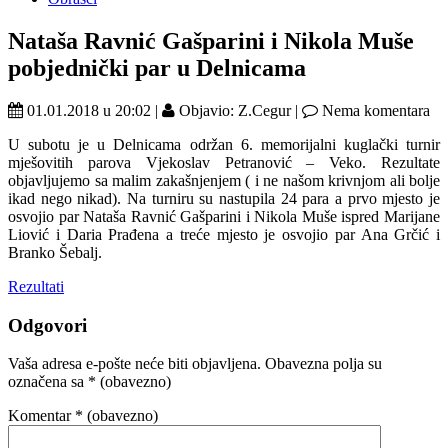
Nataša Ravnić Gašparini i Nikola Muše
pobjednički par u Delnicama
01.01.2018 u 20:02 |
Objavio: Z.Cegur |
Nema komentara
U subotu je u Delnicama održan 6. memorijalni kuglački turnir
mješovitih parova Vjekoslav Petranović – Veko. Rezultate
objavljujemo sa malim zakašnjenjem ( i ne našom krivnjom ali bolje
ikad nego nikad). Na turniru su nastupila 24 para a prvo mjesto je
osvojio par Nataša Ravnić Gašparini i Nikola Muše ispred Marijane
Liović i Daria Prađena a treće mjesto je osvojio par Ana Grčić i
Branko Šebalj.
Rezultati
Odgovori
Vaša adresa e-pošte neće biti objavljena.
Obavezna polja su
označena sa
* (obavezno)
Komentar
* (obavezno)