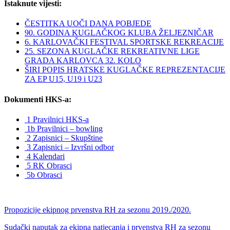
Istaknute vijesti:
ČESTITKA UOČI DANA POBJEDE
90. GODINA KUGLAČKOG KLUBA ŽELJEZNIČAR
6. KARLOVAČKI FESTIVAL SPORTSKE REKREACIJE
25. SEZONA KUGLAČKE REKREATIVNE LIGE
GRADA KARLOVCA 32. KOLO
ŠIRI POPIS HRATSKE KUGLAČKE REPREZENTACIJE
ZA EP U15, U19 i U23
Dokumenti HKS-a:
1 Pravilnici HKS-a
1b Pravilnici – bowling
2 Zapisnici – Skupštine
3 Zapisnici – Izvršni odbor
4 Kalendari
5 RK Obrasci
5b Obrasci
Propozicije ekipnog prvenstva RH za sezonu 2019./2020.
Sudački naputak za ekipna natjecanja i prvenstva RH za sezonu