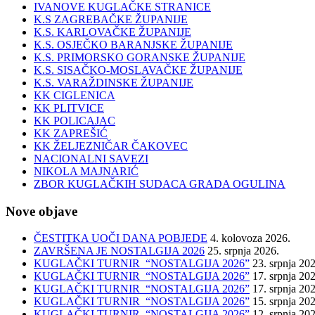
IVANOVE KUGLAČKE STRANICE
K.S ZAGREBAČKE ŽUPANIJE
K.S. KARLOVAČKE ŽUPANIJE
K.S. OSJEČKO BARANJSKE ŽUPANIJE
K.S. PRIMORSKO GORANSKE ŽUPANIJE
K.S. SISAČKO-MOSLAVAČKE ŽUPANIJE
K.S. VARAŽDINSKE ŽUPANIJE
KK CIGLENICA
KK PLITVICE
KK POLICAJAC
KK ZAPREŠIĆ
KK ŽELJEZNIČAR ČAKOVEC
NACIONALNI SAVEZI
NIKOLA MAJNARIĆ
ZBOR KUGLAČKIH SUDACA GRADA OGULINA
Nove objave
ČESTITKA UOČI DANA POBJEDE
4. kolovoza 2026.
ZAVRŠENA JE NOSTALGIJA 2026
25. srpnja 2026.
KUGLAČKI TURNIR “NOSTALGIJA 2026”
23. srpnja 20
KUGLAČKI TURNIR “NOSTALGIJA 2026”
17. srpnja 20
KUGLAČKI TURNIR “NOSTALGIJA 2026”
17. srpnja 20
KUGLAČKI TURNIR “NOSTALGIJA 2026”
15. srpnja 20
KUGLAČKI TURNIR “NOSTALGIJA 2026”
12. srpnja 20