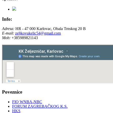
Info:
Adresa:
HR - 47 000 Karlovac, Obala Trnskog 20 B
E-mail:
zeljkovukelic54@gmail.com
Mob:
+385989821143
Poveznice
FIQ WNBA-NBC
FORUM ZAGREBAČKOG K.S.
HKS