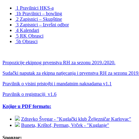
1 Pravilnici HKS-a
1b Pravilnici – bowling
2 Zapisnici – Skupštine
3 Zapisnici – Izvršni odbor
4 Kalendari
5 RK Obrasci
5b Obrasci
Propozicije ekipnog prvenstva RH za sezonu 2019./2020.
Sudački naputak za ekipna natjecanja i prvenstva RH za sezonu 2019
Pravilnik o visini pristojbi i mandatnim naknadama v1.1
Pravilnik o registraciji_v1.6
Knjige u PDF formatu:
Zdravko Švegar - "Kuglački klub Željezničar Karlovac"
Buneta, Krištof, Perman, Vrček - "Kuglanje"
Sponzor: