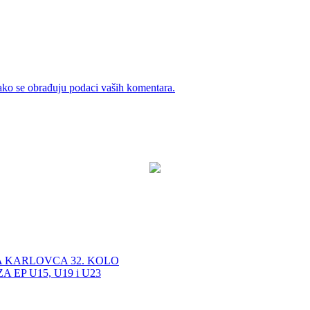
ako se obrađuju podaci vaših komentara.
A KARLOVCA 32. KOLO
EP U15, U19 i U23