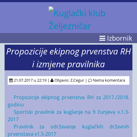
Izbornik
Propozicije ekipnog prvenstva RH
i izmjene pravilnika
21.07.2017 u 22:19 |
Objavio: Z.Cegur |
Nema komentara
Propozicije ekipnog prvenstva RH za 2017./2018.
godinu
Sportski pravilnik za kuglanje na 9 čunjeva v.1.3-
2017
Pravilnik za održavanje kuglačkih državnih
prvenstava v1.5-2017