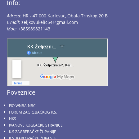
Info:
Adresa:
HR - 47 000 Karlovac, Obala Trnskog 20 B
E-mail:
zeljkovukelic54@gmail.com
Mob:
+385989821143
Poveznice
FIQ WNBA-NBC
FORUM ZAGREBAČKOG K.S.
HKS
IVANOVE KUGLAČKE STRANICE
K.S ZAGREBAČKE ŽUPANIJE
K.S. KARLOVAČKE ŽUPANIJE