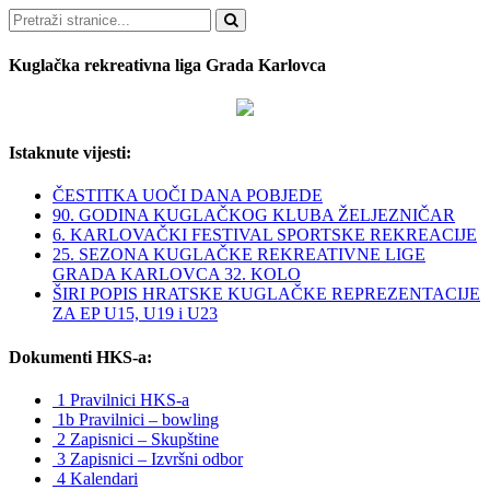
Pretraži
Kuglačka rekreativna liga Grada Karlovca
Istaknute vijesti:
ČESTITKA UOČI DANA POBJEDE
90. GODINA KUGLAČKOG KLUBA ŽELJEZNIČAR
6. KARLOVAČKI FESTIVAL SPORTSKE REKREACIJE
25. SEZONA KUGLAČKE REKREATIVNE LIGE
GRADA KARLOVCA 32. KOLO
ŠIRI POPIS HRATSKE KUGLAČKE REPREZENTACIJE
ZA EP U15, U19 i U23
Dokumenti HKS-a:
1 Pravilnici HKS-a
1b Pravilnici – bowling
2 Zapisnici – Skupštine
3 Zapisnici – Izvršni odbor
4 Kalendari