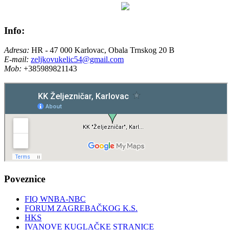
Info:
Adresa:
HR - 47 000 Karlovac, Obala Trnskog 20 B
E-mail:
zeljkovukelic54@gmail.com
Mob:
+385989821143
Poveznice
FIQ WNBA-NBC
FORUM ZAGREBAČKOG K.S.
HKS
IVANOVE KUGLAČKE STRANICE