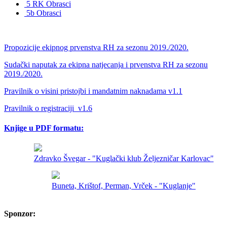
5 RK Obrasci
5b Obrasci
Propozicije ekipnog prvenstva RH za sezonu 2019./2020.
Sudački naputak za ekipna natjecanja i prvenstva RH za sezonu
2019./2020.
Pravilnik o visini pristojbi i mandatnim naknadama v1.1
Pravilnik o registraciji_v1.6
Knjige u PDF formatu:
Zdravko Švegar - "Kuglački klub Željezničar Karlovac"
Buneta, Krištof, Perman, Vrček - "Kuglanje"
Sponzor: