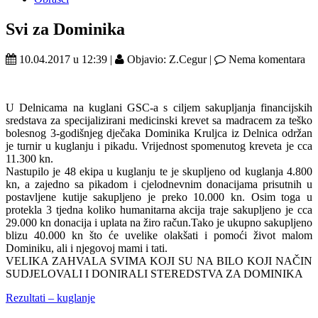
Svi za Dominika
10.04.2017 u 12:39 |
Objavio: Z.Cegur |
Nema komentara
U Delnicama na kuglani GSC-a s ciljem sakupljanja financijskih
sredstava za specijalizirani medicinski krevet sa madracem za teško
bolesnog 3-godišnjeg dječaka Dominika Kruljca iz Delnica održan
je turnir u kuglanju i pikadu. Vrijednost spomenutog kreveta je cca
11.300 kn.
Nastupilo je 48 ekipa u kuglanju te je skupljeno od kuglanja 4.800
kn, a zajedno sa pikadom i cjelodnevnim donacijama prisutnih u
postavljene kutije sakupljeno je preko 10.000 kn. Osim toga u
protekla 3 tjedna koliko humanitarna akcija traje sakupljeno je cca
29.000 kn donacija i uplata na žiro račun.Tako je ukupno sakupljeno
blizu 40.000 kn što će uvelike olakšati i pomoći život malom
Dominiku, ali i njegovoj mami i tati.
VELIKA ZAHVALA SVIMA KOJI SU NA BILO KOJI NAČIN
SUDJELOVALI I DONIRALI STEREDSTVA ZA DOMINIKA
Rezultati – kuglanje