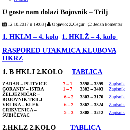
U goste nam dolazi Bojovnik – Trilj
12.10.2017 u 19:03 |
Objavio: Z.Cegur |
Jedan komentar
1. HKLM – 4. kolo
1. HKLŽ – 4. kolo
RASPORED UTAKMICA KLUBOVA
HKRZ
1. B HKLJ 2.KOLO
TABLICA
ZADAR – PLITVICE
7 – 1
3598 – 3399
Zapisnik
GORANIN – ISTRA
1 – 7
3382 – 3403
Zapisnik
ŽELJEZNIČAR –
6 – 2
3303 – 3170
Zapisnik
BOJOVNIK-TRILJ
VRLIKA – KLEK
6 – 2
3362 – 3324
Zapisnik
CRIKVENICA –
5 – 3
3308 – 3212
Zapisnik
ŠUBIČEVAC
2.HKLZ 2.KOLO
TABLICA