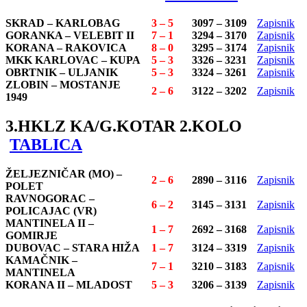
SKRAD – KARLOBAG
3 – 5
3097 – 3109
Zapisnik
GORANKA – VELEBIT II
7 – 1
3294 – 3170
Zapisnik
KORANA – RAKOVICA
8 – 0
3295 – 3174
Zapisnik
MKK KARLOVAC – KUPA
5 – 3
3326 – 3231
Zapisnik
OBRTNIK – ULJANIK
5 – 3
3324 – 3261
Zapisnik
ZLOBIN – MOSTANJE
2 – 6
3122 – 3202
Zapisnik
1949
3.HKLZ KA/G.KOTAR 2.KOLO
TABLICA
ŽELJEZNIČAR (MO) –
2 – 6
2890 – 3116
Zapisnik
POLET
RAVNOGORAC –
6 – 2
3145 – 3131
Zapisnik
POLICAJAC (VR)
MANTINELA II –
1 – 7
2692 – 3168
Zapisnik
GOMIRJE
DUBOVAC – STARA HIŽA
1 – 7
3124 – 3319
Zapisnik
KAMAČNIK –
7 – 1
3210 – 3183
Zapisnik
MANTINELA
KORANA II – MLADOST
5 – 3
3206 – 3139
Zapisnik