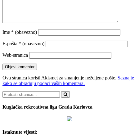
Ime
* (obavezno)
E-pošta
* (obavezno)
Web-stranica
Ova stranica koristi Akismet za smanjenje neželjene pošte.
Saznajte
kako se obrađuju podaci vaših komentara.
Pretraži
Kuglačka rekreativna liga Grada Karlovca
Istaknute vijesti: