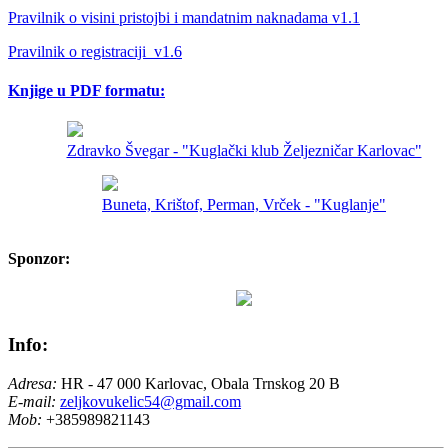
Pravilnik o visini pristojbi i mandatnim naknadama v1.1
Pravilnik o registraciji_v1.6
Knjige u PDF formatu:
Zdravko Švegar - "Kuglački klub Željezničar Karlovac"
Buneta, Krištof, Perman, Vrček - "Kuglanje"
Sponzor:
Info:
Adresa:
HR - 47 000 Karlovac, Obala Trnskog 20 B
E-mail:
zeljkovukelic54@gmail.com
Mob:
+385989821143