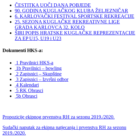
ČESTITKA UOČI DANA POBJEDE
90. GODINA KUGLAČKOG KLUBA ŽELJEZNIČAR
6. KARLOVAČKI FESTIVAL SPORTSKE REKREACIJE
25. SEZONA KUGLAČKE REKREATIVNE LIGE
GRADA KARLOVCA 32. KOLO
ŠIRI POPIS HRATSKE KUGLAČKE REPREZENTACIJE
ZA EP U15, U19 i U23
Dokumenti HKS-a:
1 Pravilnici HKS-a
1b Pravilnici – bowling
2 Zapisnici – Skupštine
3 Zapisnici – Izvršni odbor
4 Kalendari
5 RK Obrasci
5b Obrasci
Propozicije ekipnog prvenstva RH za sezonu 2019./2020.
Sudački naputak za ekipna natjecanja i prvenstva RH za sezonu
2019./2020.