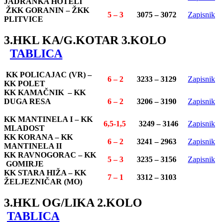
JADRANKA HOTELI
ŽKK GORANIN – ŽKK
5 – 3
3075 – 3072
Zapisnik
PLITVICE
3.HKL KA/G.KOTAR 3.KOLO
TABLICA
KK POLICAJAC (VR) –
6 – 2
3233 – 3129
Zapisnik
KK POLET
KK KAMAČNIK – KK
DUGA RESA
6 – 2
3206 – 3190
Zapisnik
KK MANTINELA I – KK
6,5-1,5
3249 – 3146
Zapisnik
MLADOST
KK KORANA – KK
6 – 2
3241 – 2963
Zapisnik
MANTINELA II
KK RAVNOGORAC – KK
5 – 3
3235 – 3156
Zapisnik
GOMIRJE
KK STARA HIŽA – KK
7 – 1
3312 – 3103
ŽELJEZNIČAR (MO)
3.HKL OG/LIKA 2.KOLO
TABLICA