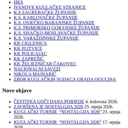
HKS
IVANOVE KUGLAČKE STRANICE
K.S ZAGREBAČKE ŽUPANIJE
K.S. KARLOVAČKE ŽUPANIJE
K.S. OSJEČKO BARANJSKE ŽUPANIJE
K.S. PRIMORSKO GORANSKE ŽUPANIJE
K.S. SISAČKO-MOSLAVAČKE ŽUPANIJE
K.S. VARAŽDINSKE ŽUPANIJE
KK CIGLENICA
KK PLITVICE
KK POLICAJAC
KK ZAPREŠIĆ
KK ŽELJEZNIČAR ČAKOVEC
NACIONALNI SAVEZI
NIKOLA MAJNARIĆ
ZBOR KUGLAČKIH SUDACA GRADA OGULINA
Nove objave
ČESTITKA UOČI DANA POBJEDE
4. kolovoza 2026.
ZAVRŠENA JE NOSTALGIJA 2026
25. srpnja 2026.
KUGLAČKI TURNIR “NOSTALGIJA 2026”
23. srpnja
2026.
KUGLAČKI TURNIR “NOSTALGIJA 2026”
17. srpnja
2026.