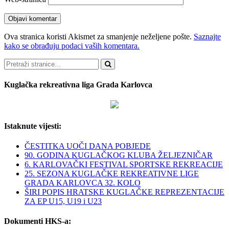
Ova stranica koristi Akismet za smanjenje neželjene pošte.
Saznajte
kako se obrađuju podaci vaših komentara.
Pretraži
Kuglačka rekreativna liga Grada Karlovca
Istaknute vijesti:
ČESTITKA UOČI DANA POBJEDE
90. GODINA KUGLAČKOG KLUBA ŽELJEZNIČAR
6. KARLOVAČKI FESTIVAL SPORTSKE REKREACIJE
25. SEZONA KUGLAČKE REKREATIVNE LIGE
GRADA KARLOVCA 32. KOLO
ŠIRI POPIS HRATSKE KUGLAČKE REPREZENTACIJE
ZA EP U15, U19 i U23
Dokumenti HKS-a: