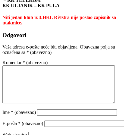
– KK TELEKOM
KK ULJANIK – KK PULA
Niti jedan klub iz 3.HKL Ri/Istra nije poslao zapisnik sa
utakmice.
Odgovori
Vaša adresa e-pošte neće biti objavljena.
Obavezna polja su
označena sa
* (obavezno)
Komentar
* (obavezno)
Ime
* (obavezno)
E-pošta
* (obavezno)
Web-stranica