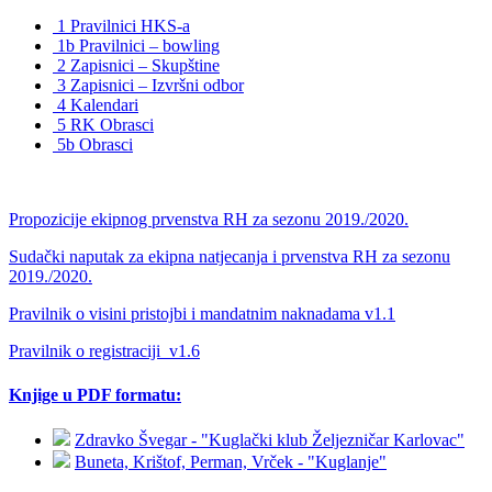
1 Pravilnici HKS-a
1b Pravilnici – bowling
2 Zapisnici – Skupštine
3 Zapisnici – Izvršni odbor
4 Kalendari
5 RK Obrasci
5b Obrasci
Propozicije ekipnog prvenstva RH za sezonu 2019./2020.
Sudački naputak za ekipna natjecanja i prvenstva RH za sezonu
2019./2020.
Pravilnik o visini pristojbi i mandatnim naknadama v1.1
Pravilnik o registraciji_v1.6
Knjige u PDF formatu:
Zdravko Švegar - "Kuglački klub Željezničar Karlovac"
Buneta, Krištof, Perman, Vrček - "Kuglanje"