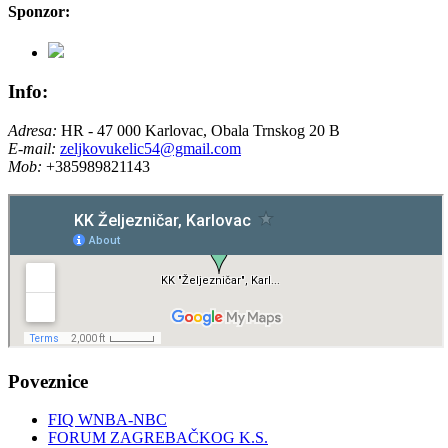
Sponzor:
Info:
Adresa:
HR - 47 000 Karlovac, Obala Trnskog 20 B
E-mail:
zeljkovukelic54@gmail.com
Mob:
+385989821143
Poveznice
FIQ WNBA-NBC
FORUM ZAGREBAČKOG K.S.