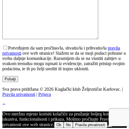
Potvrđujem da sam pročitao/la, shvatio/la i prihvatio/la
pravila
privatnosti
ove web stranice! Slažem se da se moji podaci pohrane u
svrhu daljnje komunikacije. Razumijem da se na vlastiti zahtjev u
svakom trenutku mogu ispisati iz evidencije, zatražiti pristup svojim
podacima, te ih po želji urediti ili trajno ukloniti.
Sva prava pridržana © 2026 Kuglački klub Željezničar Karlovac. |
Pravila privatnosti
|
Prijava
Ovo mrežno mjesto korisiti kolačiće za pružanje boljeg korisničkog
iskustva, funkcionalnosti i prikaza. Molimo pročitajte Pravila
privatnosti ove web stranice.
Ok
No
Pravila privatnosti