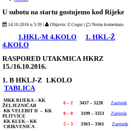
U subotu na startu gostujemo kod Rijeke
14.10.2016 u 5:39 |
Objavio: Z.Cegur |
Nema komentara
1.HKL-M 4.KOLO
1. HKL-Ž
4.KOLO
RASPORED UTAKMICA HKRZ
15./16.10.2016.
1. B HKLJ-Z 1.KOLO
TABLICA
MKK RIJEKA – KK
6 – 2
3437 – 3228
Zapisnik
ŽELJEZNIČAR
KK VELEBIT II – KK
0 – 8
3199 – 3353
Zapisnik
PLITVICE
KK KLEK – KK
5 – 3
3363 – 3361
Zapisnik
CRIKVENICA