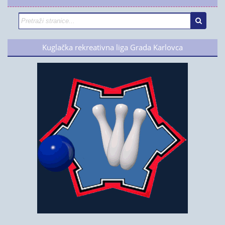
Kuglačka rekreativna liga Grada Karlovca