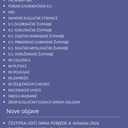
FIQ WNBA-NBC
FORUM ZAGREBAČKOG K.S.
HKS
IVANOVE KUGLAČKE STRANICE
K.S ZAGREBAČKE ŽUPANIJE
K.S. KARLOVAČKE ŽUPANIJE
K.S. OSJEČKO BARANJSKE ŽUPANIJE
K.S. PRIMORSKO GORANSKE ŽUPANIJE
K.S. SISAČKO-MOSLAVAČKE ŽUPANIJE
K.S. VARAŽDINSKE ŽUPANIJE
KK CIGLENICA
KK PLITVICE
KK POLICAJAC
KK ZAPREŠIĆ
KK ŽELJEZNIČAR ČAKOVEC
NACIONALNI SAVEZI
NIKOLA MAJNARIĆ
ZBOR KUGLAČKIH SUDACA GRADA OGULINA
Nove objave
ČESTITKA UOČI DANA POBJEDE
4. kolovoza 2026.