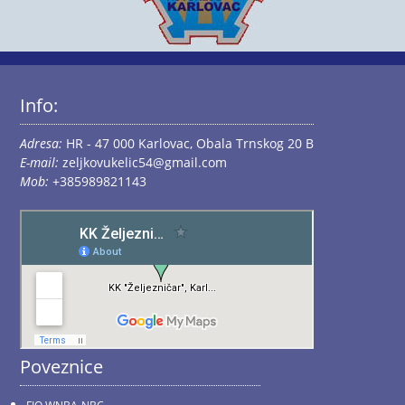
Info:
Adresa:
HR - 47 000 Karlovac, Obala Trnskog 20 B
E-mail:
zeljkovukelic54@gmail.com
Mob:
+385989821143
Poveznice