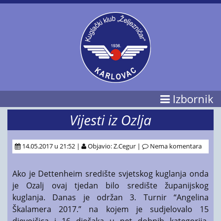
Izbornik
Vijesti iz Ozlja
14.05.2017 u 21:52 |
Objavio: Z.Cegur |
Nema komentara
Ako je Dettenheim središte svjetskog kuglanja onda
je Ozalj ovaj tjedan bilo središte županijskog
kuglanja. Danas je održan 3. Turnir “Angelina
Škalamera 2017.” na kojem je sudjelovalo 15
djevojčica i 16 dječaka u pet dobnih kategorija.