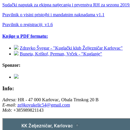
Sudački naputak za ekipna natjecanja i prvenstva RH za sezonu 2019
Pravilnik o visini pristojbi i mandatnim naknadama v1.1
Pravilnik o registraciji_v1.6
Knjige u PDF formatu:
Zdravko Švegar - "Kuglački klub Željezničar Karlovac"
Buneta, Krištof, Perman, Vrček - "Kuglanje"
Sponzor:
Info:
Adresa:
HR - 47 000 Karlovac, Obala Trnskog 20 B
E-mail:
zeljkovukelic54@gmail.com
Mob:
+385989821143