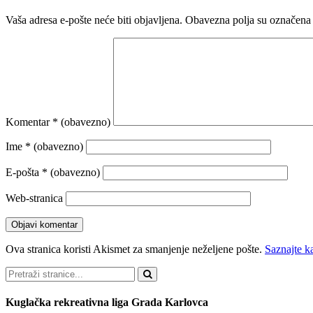
Vaša adresa e-pošte neće biti objavljena.
Obavezna polja su označena
Komentar
* (obavezno)
Ime
* (obavezno)
E-pošta
* (obavezno)
Web-stranica
Ova stranica koristi Akismet za smanjenje neželjene pošte.
Saznajte k
Pretraži
Kuglačka rekreativna liga Grada Karlovca