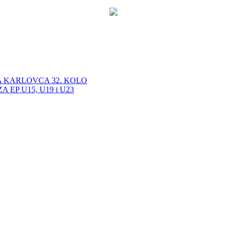
A KARLOVCA 32. KOLO
EP U15, U19 i U23