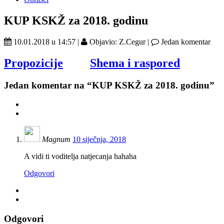
KUP KSKŽ za 2018. godinu
10.01.2018 u 14:57 |
Objavio: Z.Cegur |
Jedan komentar
Propozicije
Shema i raspored
Jedan
komentar na “KUP KSKŽ za 2018. godinu”
Magnum
10 siječnja, 2018
A vidi ti voditelja natjecanja hahaha
Odgovori
Odgovori