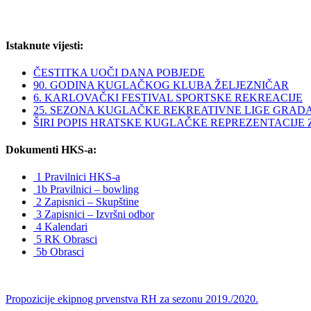
Istaknute vijesti:
ČESTITKA UOČI DANA POBJEDE
90. GODINA KUGLAČKOG KLUBA ŽELJEZNIČAR
6. KARLOVAČKI FESTIVAL SPORTSKE REKREACIJE
25. SEZONA KUGLAČKE REKREATIVNE LIGE GRAD
ŠIRI POPIS HRATSKE KUGLAČKE REPREZENTACIJE ZA 
Dokumenti HKS-a:
1 Pravilnici HKS-a
1b Pravilnici – bowling
2 Zapisnici – Skupštine
3 Zapisnici – Izvršni odbor
4 Kalendari
5 RK Obrasci
5b Obrasci
Propozicije ekipnog prvenstva RH za sezonu 2019./2020.