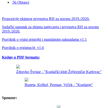
5b Obrasci
Propozicije ekipnog prvenstva RH za sezonu 2019./2020.
Sudački naputak za ekipna natjecanja i prvenstva RH za sezonu
2019./2020.
Pravilnik o visini pristojbi i mandatnim naknadama v1.1
Pravilnik o registraciji_v1.6
Knjige u PDF formatu:
Zdravko Švegar - "Kuglački klub Željezničar Karlovac"
Buneta, Krištof, Perman, Vrček - "Kuglanje"
Sponzor: