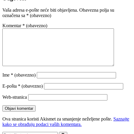
Vaša adresa e-pošte neće biti objavljena.
Obavezna polja su
označena sa
* (obavezno)
Komentar
* (obavezno)
Ime
* (obavezno)
E-pošta
* (obavezno)
Web-stranica
Ova stranica koristi Akismet za smanjenje neželjene pošte.
Saznajte
kako se obrađuju podaci vaših komentara.