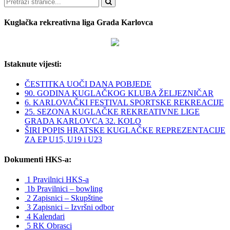
Pretraži
Kuglačka rekreativna liga Grada Karlovca
Istaknute vijesti:
ČESTITKA UOČI DANA POBJEDE
90. GODINA KUGLAČKOG KLUBA ŽELJEZNIČAR
6. KARLOVAČKI FESTIVAL SPORTSKE REKREACIJE
25. SEZONA KUGLAČKE REKREATIVNE LIGE
GRADA KARLOVCA 32. KOLO
ŠIRI POPIS HRATSKE KUGLAČKE REPREZENTACIJE
ZA EP U15, U19 i U23
Dokumenti HKS-a:
1 Pravilnici HKS-a
1b Pravilnici – bowling
2 Zapisnici – Skupštine
3 Zapisnici – Izvršni odbor
4 Kalendari
5 RK Obrasci