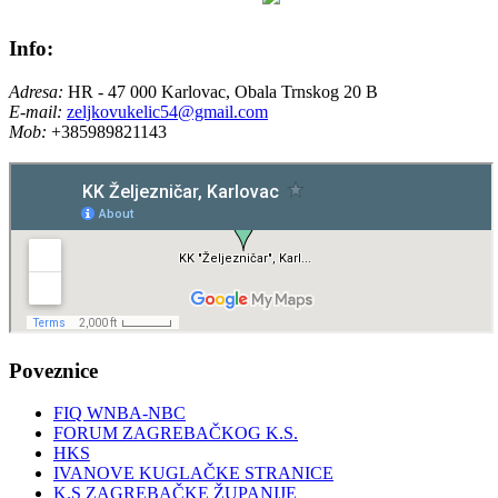
Info:
Adresa:
HR - 47 000 Karlovac, Obala Trnskog 20 B
E-mail:
zeljkovukelic54@gmail.com
Mob:
+385989821143
Poveznice
FIQ WNBA-NBC
FORUM ZAGREBAČKOG K.S.
HKS
IVANOVE KUGLAČKE STRANICE
K.S ZAGREBAČKE ŽUPANIJE