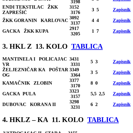
3198
ENDI TEKSTILAC ŽKK
3152
3 5
Zapisnik
ZAPREŠIĆ
3176
3092
ŽKK GORANIN KARLOVAC
4 4
Zapisnik
3137
2917
GACKA ŽKK KUPA
1 7
Zapisnik
3205
3. HKL Z 13. KOLO
TABLICA
MANTINELA I POLICAJAC
3431
5 3
Zapisnik
VR
3331
ŽELJEZNIČAR KA POŠTAR
3349
3 5
Zapisnik
OG
3364
3377
KAMAČNIK ZLOBIN
8 0
Zapisnik
3170
3323
GACKA PULA
5,5 2,5
Zapisnik
3157
3298
DUBOVAC KORANA II
6 2
Zapisnik
3231
4. HKLZ – KA 11. KOLO
TABLICA