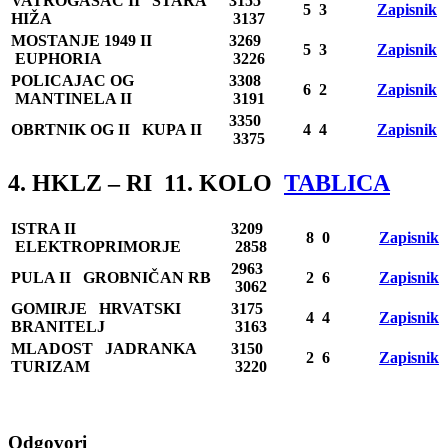
VATROGASAC II STARA
3155
5 3
Zapisnik
HIŽA
3137
MOSTANJE 1949 II
3269
5 3
Zapisnik
EUPHORIA
3226
POLICAJAC OG
3308
6 2
Zapisnik
MANTINELA II
3191
3350
OBRTNIK OG II KUPA II
4 4
Zapisnik
3375
4. HKLZ – RI 11. KOLO
TABLICA
ISTRA II
3209
8 0
Zapisnik
ELEKTROPRIMORJE
2858
2963
PULA II GROBNIČAN RB
2 6
Zapisnik
3062
GOMIRJE HRVATSKI
3175
4 4
Zapisnik
BRANITELJ
3163
MLADOST JADRANKA
3150
2 6
Zapisnik
TURIZAM
3220
Odgovori