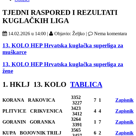
TJEDNI RASPORED I REZULTATI
KUGLAČKIH LIGA
14.02.2026 u 14:00 |
Objavio: Željko |
Nema komentara
13. KOLO HEP Hrvatska kuglačka superliga za
muškarce
13. KOLO HEP Hrvatska kuglačka superliga za
žene
1. HKLJ 13. KOLO
TABLICA
3352
KORANA RAKOVICA
7 1
Zapisnik
3227
3423
PLITVICE CRIKVENICA
4 4
Zapisnik
3412
3264
GORANIN GORANKA
1 7
Zapisnik
3391
3565
KUPA BOJOVNIK TRILJ
6 2
Zapisnik
3457