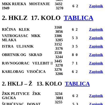
MKK RIJEKA MOSTANJE
3432
6 2
Zapisnik
1949
3270
2. HKLZ 17. KOLO
TABLICA
3168
RIČINA KLEK
6 2
Zapisnik
3056
VATROGASAC MKK
3306
5 3
Zapisnik
MLAKA
3285
3152
ISTRA ULJANIK
3 5
Zapisnik
3176
3530
OBRTNIK OG SKRAD
8 0
Zapisnik
3244
3445
RAVNOGORAC VELEBIT
II
7 1
Zapisnik
3278
3276
KARLOBAG VISOČICA
6 2
Zapisnik
3206
2. HKLJ – Ž 13. KOLO
TABLICA
ŽKK PLITVICE ŽKK
3234
6 2
Zapisnik
GACKA
3081
3255
ŠUBIĆEVAC DONAT
5 3
Zapisnik